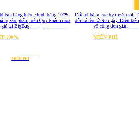
hỉ bán hàng hiệu, chính hãng 100%.
Đổi trả hàng cực kỳ thoải mái. T
iá trị sản phẩm, nếu Quý khách mua
đổi trả lên tới 90 ngày. Điều kiện
 giả tại BigBag.
Hàng hiệu chính
vô cùng đơn giản.
Đổi 
ngày
T 100%
MIỄN PHÍ
Bảo hành trọn đời
MIỄN PHÍ