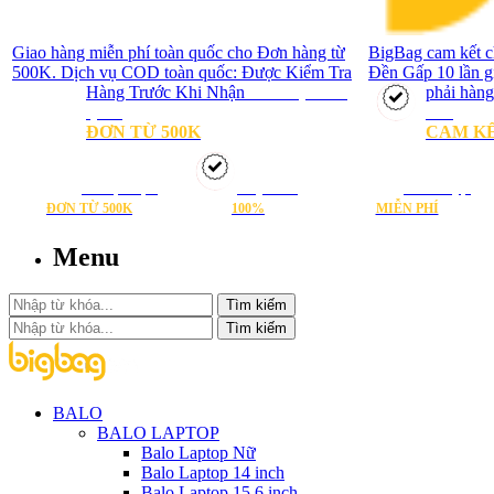
Giao hàng miễn phí toàn quốc cho Đơn hàng từ
BigBag cam kết c
500K. Dịch vụ COD toàn quốc: Được Kiểm Tra
Đền Gấp 10 lần g
Hàng Trước Khi Nhận
Freeship toàn
phải hàng
quốc
hãng
ĐƠN TỪ 500K
CAM KẾ
Freeship toàn quốc
Hàng chính hãng
Đổi trả 90 ngày
ĐƠN TỪ 500K
100%
MIỄN PHÍ
Menu
Tìm kiếm
Tìm kiếm
BALO
BALO LAPTOP
Balo Laptop Nữ
Balo Laptop 14 inch
Balo Laptop 15,6 inch