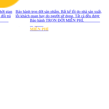
hời gian
Bảo hành trọn đời sản phẩm. Bất kể lỗi do nhà sản xuất,
 đổi trả
lỗi khách quan hay do người sữ dụng. Tất cả đều được
trả 90
Bảo hành TRỌN ĐỜI MIỄN PHÍ.
Bảo hành
trọn đời
MIỄN PHÍ