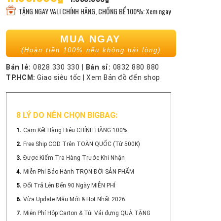
TẶNG NGAY VALI CHÍNH HÃNG, CHỐNG BỂ 100%: Xem ngay
MUA NGAY
(Hoàn tiền 100% nếu không hài lòng)
Bán lẻ:
0828 330 330
|
Bán sỉ:
0832 880 880
TP.HCM:
Giao siêu tốc
|
Xem Bản đồ đến shop
8 LÝ DO NÊN CHỌN BIGBAG:
1.
Cam Kết Hàng Hiệu CHÍNH HÃNG 100%
2.
Free Ship COD Trên TOÀN QUỐC (Từ 500K)
3.
Được Kiểm Tra Hàng Trước Khi Nhận
4.
Miễn Phí Bảo Hành TRỌN ĐỜI SẢN PHẨM
5.
Đổi Trả Lên Đến 90 Ngày MIỄN PHÍ
6.
Vừa Update Mẫu Mới & Hot Nhất 2026
7.
Miễn Phí Hộp Carton & Túi Vải đựng QUÀ TẶNG