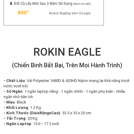
8.
Đổi Cũ Lấy Mới Sau 3 Năm Sử Dụng
(Xem chi tiết)
+
800
Khách BigBag trên Google
ROKIN EAGLE
(Chiến Binh Bất Bại, Trên Mọi Hành Trình)
- Chất Liệu:
Vải Polyester 1680D & 420HD Nylon mang lại khả năng trượt
nước vượt trội
- Số Ngăn:
1 ngăn laptop riêng - 1 ngăn chính - 1 ngăn phụ kiện - nhiều
ngăn nhỏ tiện ích
- Màu:
Black
- Khối Lượng:
1.2 Kg
- Kích Thước (DàixRộngxCao):
53.5 x 35 x 20 cm
- Tải Trọng:
20 Kg
- Ngăn Laptop:
15.6
-
17.3 inch