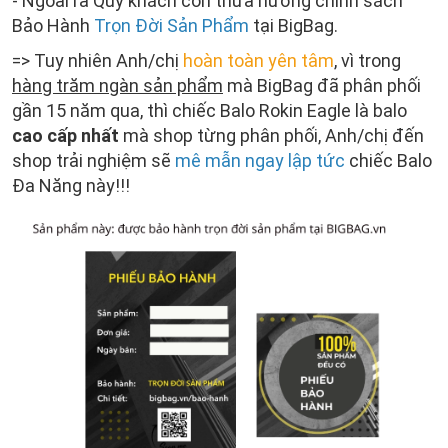
- Ngoài ra Quý khách còn thừa hưởng chính sách
Bảo Hành
Trọn Đời Sản Phẩm
tại BigBag.
=> Tuy nhiên Anh/chị
hoàn toàn yên tâm
, vì trong
hàng trăm ngàn sản phẩm
mà BigBag đã phân phối
gần 15 năm qua, thì chiếc Balo Rokin Eagle là balo
cao cấp nhất
mà shop từng phân phối, Anh/chị đến
shop trải nghiệm sẽ
mê mẫn ngay lập tức
chiếc Balo
Đa Năng này!!!