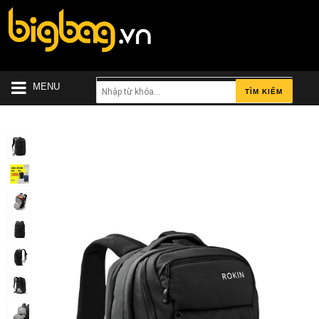
MENU
TÌM KIẾM