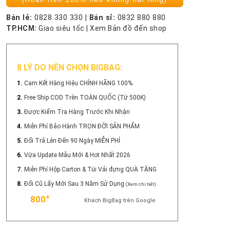
Bán lẻ:
0828 330 330
|
Bán sỉ:
0832 880 880
TP.HCM:
Giao siêu tốc
|
Xem Bản đồ đến shop
8 LÝ DO NÊN CHỌN BIGBAG:
1.
Cam Kết Hàng Hiệu CHÍNH HÃNG 100%
2.
Free Ship COD Trên TOÀN QUỐC (Từ 500K)
3.
Được Kiểm Tra Hàng Trước Khi Nhận
4.
Miễn Phí Bảo Hành TRỌN ĐỜI SẢN PHẨM
5.
Đổi Trả Lên Đến 90 Ngày MIỄN PHÍ
6.
Vừa Update Mẫu Mới & Hot Nhất 2026
7.
Miễn Phí Hộp Carton & Túi Vải đựng QUÀ TẶNG
8.
Đổi Cũ Lấy Mới Sau 3 Năm Sử Dụng
(Xem chi tiết)
+
800
Khách BigBag trên Google