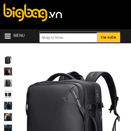
MENU
TÌM KIẾM