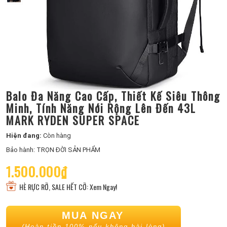
Balo Đa Năng Cao Cấp, Thiết Kế Siêu Thông
Minh, Tính Năng Nới Rộng Lên Đến 43L
MARK RYDEN SUPER SPACE
Hiện đang:
Còn hàng
Bảo hành: TRỌN ĐỜI SẢN PHẨM
1.500.000₫
HÈ RỰC RỠ, SALE HẾT CỠ: Xem Ngay!
MUA NGAY
(Hoàn tiền 100% nếu không hài lòng)