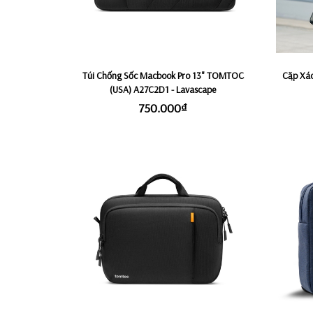
Túi Chống Sốc Macbook Pro 13" TOMTOC
Cặp Xa
(USA) A27C2D1 - Lavascape
750.000₫