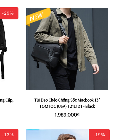
-29%
ẳng Cấp,
Túi Đeo Chéo Chống Sốc Macbook 13"
TOMTOC (USA) T21L1D1 - Black
1.989.000₫
-13%
-19%