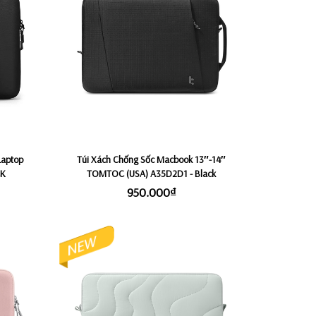
Laptop
Túi Xách Chống Sốc Macbook 13″-14″
CK
TOMTOC (USA) A35D2D1 - Black
950.000₫