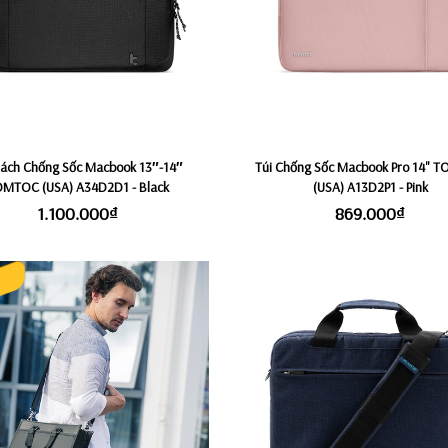
Xách Chống Sốc Macbook 13″-14″
Túi Chống Sốc Macbook Pro 14" 
MTOC (USA) A34D2D1 - Black
(USA) A13D2P1 - Pink
1.100.000₫
869.000₫