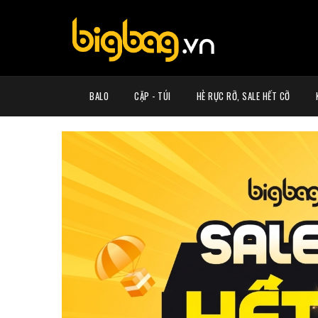
BALO
CẶP - TÚI
HÈ RỰC RỠ, SALE HẾT CỠ