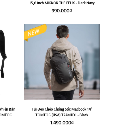
15,6 inch MIKKOR THE FELIX - Dark Navy
₫
990.000₫
Phiên Bản
Túi Đeo Chéo Chống Sốc Macbook 14"
 TOMTOC &
TOMTOC (USA) T24M1D1 - Black
êu Nhẹ
1.490.000₫