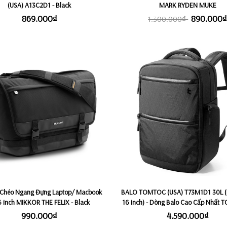
(USA) A13C2D1 - Black
MARK RYDEN MUKE
869.000₫
890.000
1.300.000₫
 Chéo Ngang Đựng Laptop/ Macbook
BALO TOMTOC (USA) T73M1D1 30L (
6 inch MIKKOR THE FELIX - Black
16 inch) - Dòng Balo Cao Cấp Nhất
BIGBAG. Công Nghệ Vải X-PAC Si
990.000₫
4.590.000₫