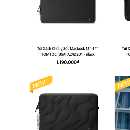
Túi Xách Chống Sốc Macbook 13″-14″
Túi 
TOMTOC (USA) A24D2D1 - Black
TO
1.190.000₫