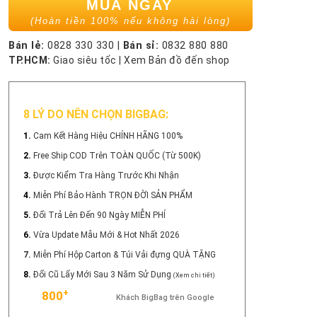
MUA NGAY
(Hoàn tiền 100% nếu không hài lòng)
Bán lẻ:
0828 330 330
|
Bán sỉ:
0832 880 880
TP.HCM:
Giao siêu tốc
|
Xem Bản đồ đến shop
8 LÝ DO NÊN CHỌN BIGBAG:
1.
Cam Kết Hàng Hiệu CHÍNH HÃNG 100%
2.
Free Ship COD Trên TOÀN QUỐC (Từ 500K)
3.
Được Kiểm Tra Hàng Trước Khi Nhận
4.
Miễn Phí Bảo Hành TRỌN ĐỜI SẢN PHẨM
5.
Đổi Trả Lên Đến 90 Ngày MIỄN PHÍ
6.
Vừa Update Mẫu Mới & Hot Nhất 2026
7.
Miễn Phí Hộp Carton & Túi Vải đựng QUÀ TẶNG
8.
Đổi Cũ Lấy Mới Sau 3 Năm Sử Dụng
(Xem chi tiết)
+
800
Khách BigBag trên Google