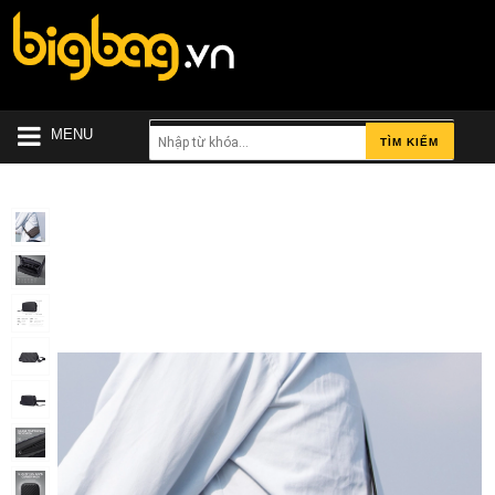
MENU
TÌM KIẾM