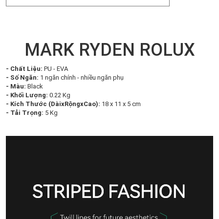
MARK RYDEN ROLUX
- Chất Liệu:
PU - EVA
- Số Ngăn:
1 ngăn chính - nhiều ngăn phụ
- Màu:
Black
- Khối Lượng:
0.22 Kg
- Kích Thước (DàixRộngxCao):
18 x 11 x 5 cm
- Tải Trọng:
5 Kg