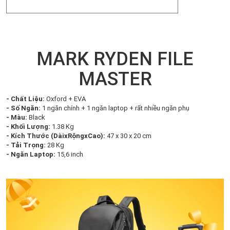
MARK RYDEN FILE
MASTER
- Chất Liệu:
Oxford + EVA
- Số Ngăn:
1 ngăn chính + 1 ngăn laptop + rất nhiều ngăn phụ
- Màu:
Black
- Khối Lượng:
1.38 Kg
- Kích Thước (DàixRộngxCao):
47 x 30 x 20 cm
- Tải Trọng:
28 Kg
- Ngăn Laptop:
15,6 inch