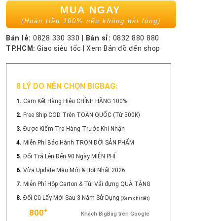
MUA NGAY
(Hoàn tiền 100% nếu không hài lòng)
Bán lẻ:
0828 330 330
|
Bán sỉ:
0832 880 880
TP.HCM:
Giao siêu tốc
|
Xem Bản đồ đến shop
8 LÝ DO NÊN CHỌN BIGBAG:
1.
Cam Kết Hàng Hiệu CHÍNH HÃNG 100%
2.
Free Ship COD Trên TOÀN QUỐC (Từ 500K)
3.
Được Kiểm Tra Hàng Trước Khi Nhận
4.
Miễn Phí Bảo Hành TRỌN ĐỜI SẢN PHẨM
5.
Đổi Trả Lên Đến 90 Ngày MIỄN PHÍ
6.
Vừa Update Mẫu Mới & Hot Nhất 2026
7.
Miễn Phí Hộp Carton & Túi Vải đựng QUÀ TẶNG
8.
Đổi Cũ Lấy Mới Sau 3 Năm Sử Dụng
(Xem chi tiết)
+
800
Khách BigBag trên Google