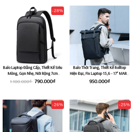
-28%
Balo Laptop Đẳng Cấp, Thiết Kế Siêu
Balo Thời Trang, Thiết Kế Rolltop
Mỏng, Gọn Nhẹ, Nới Rộng 7cm
Hiện Đại, Fix Laptop 15,6 - 17" MARK
BANGE THIN SMART - Black
RYDEN URBAN
790.000₫
950.000₫
1.100.000₫
-26%
-25%