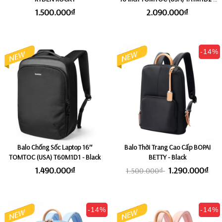
Dark (Size Lớn 22L)
1.500.000₫
2.090.000₫
-14%
Balo Chống Sốc Laptop 16″
Balo Thời Trang Cao Cấp BOPAI
TOMTOC (USA) T60M1D1 - Black
BETTY - Black
1.490.000₫
1.290.000₫
1.500.000₫
-14%
-14%