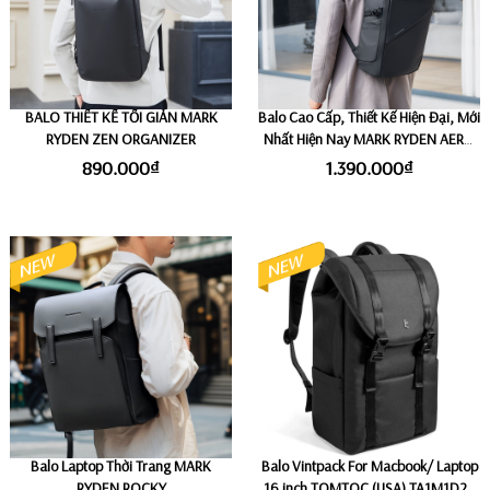
BALO THIẾT KẾ TỐI GIẢN MARK
Balo Cao Cấp, Thiết Kế Hiện Đại, Mới
RYDEN ZEN ORGANIZER
Nhất Hiện Nay MARK RYDEN AERO
SHIELD
890.000₫
1.390.000₫
Balo Laptop Thời Trang MARK
Balo Vintpack For Macbook/ Laptop
RYDEN ROCKY
16 inch TOMTOC (USA) TA1M1D2 -