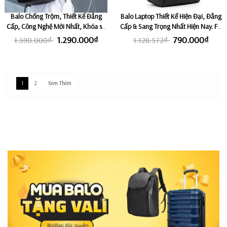
Balo Chống Trộm, Thiết Kế Đẳng
Balo Laptop Thiết Kế Hiện Đại, Đẳng
Cấp, Công Nghệ Mới Nhất, Khóa số
Cấp & Sang Trọng Nhất Hiện Nay. Fix
TSA+Cổng USB, Fix Laptop 15,6"
Laptop 15,6 inch KINGBAG APOLLO
1.290.000₫
790.000₫
1.590.000₫
1.128.572₫
MARK RYDEN DELTA
1
2
Xem Thêm