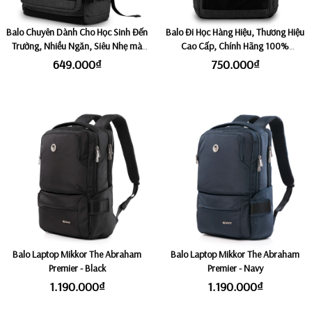
Balo Chuyên Dành Cho Học Sinh Đến
Balo Đi Học Hàng Hiệu, Thương Hiệu
Trường, Nhiều Ngăn, Siêu Nhẹ mà
Cao Cấp, Chính Hãng 100%
Rộng Rãi, Phù Hợp Mang Đi Học
MIKKOR LOUIE - Graphite
649.000₫
750.000₫
Hàng Ngày MIKKOR ELI - Graphite
Balo Laptop Mikkor The Abraham
Balo Laptop Mikkor The Abraham
Premier - Black
Premier - Navy
1.190.000₫
1.190.000₫