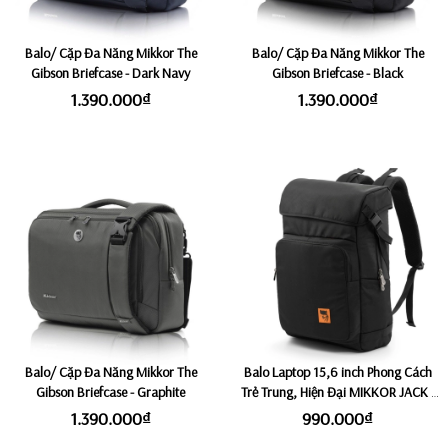
Balo/ Cặp Đa Năng Mikkor The
Balo/ Cặp Đa Năng Mikkor The
Gibson Briefcase - Dark Navy
Gibson Briefcase - Black
1.390.000₫
1.390.000₫
Balo/ Cặp Đa Năng Mikkor The
Balo Laptop 15,6 inch Phong Cách
Gibson Briefcase - Graphite
Trẻ Trung, Hiện Đại MIKKOR JACK -
Black
1.390.000₫
990.000₫