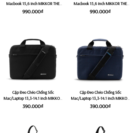
Macbook 15,6 inch MIKKOR THE
Macbook 15,6 inch MIKKOR THE
FELIX - Dark Tan
FELIX - Black
990.000₫
990.000₫
Cặp Đeo Chéo Chống Sốc
Cặp Đeo Chéo Chống Sốc
Mac/Laptop 13,3-14.1 inch MIKKOR
Mac/Laptop 13,3-14.1 inch MIKKOR
THE ARCHILLES - Black
THE ARCHILLES - Navy
390.000₫
390.000₫