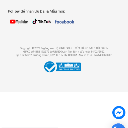
Follow
để nhận Ưu Đãi & Mẫu mới:
Copyright © 2024 BigBag.vn - HỘ KINH DOANH CỬA HÀNG BALO TÚI ROKIN
GPKD số 41N8152675 do UBND Quận Tân Bình cấp ngày 14/02/2022
Địa chỉ: 51/12 Trường Chinh, P12, Tân Bình, TP.HCM - Mã sô thuế: 8465480120-001