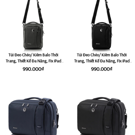
Túi Đeo Chéo/ Kiêm Balo Thời
Túi Đeo Chéo/ Kiêm Balo Thời
Trang, Thiết Kế Đa Năng, Fix iPad
Trang, Thiết Kế Đa Năng, Fix iPad
9.7 inch Mikkor The Gibson Sling -
9.7 inch Mikkor The Gibson Sling -
990.000₫
990.000₫
Graphite
Black