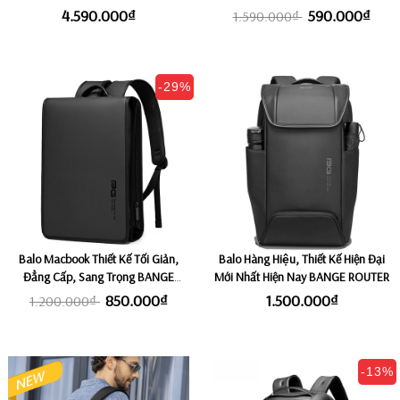
Cấp Nhất TOMTOC & BIGBAG. Công
Nhất, Siêu Bền Chắc, Chống Thấm
4.590.000₫
590.000₫
1.590.000₫
Nghệ Vải X-PAC Siêu Nhẹ
Nước ROKIN TRAVEL MAX
-29%
Balo Macbook Thiết Kế Tối Giản,
Balo Hàng Hiệu, Thiết Kế Hiện Đại
Đẳng Cấp, Sang Trọng BANGE
Mới Nhất Hiện Nay BANGE ROUTER
BRADO
850.000₫
1.500.000₫
1.200.000₫
-13%