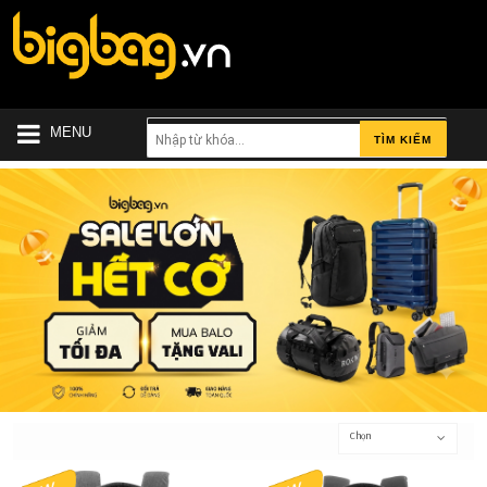
MENU
TÌM KIẾM
Chọn