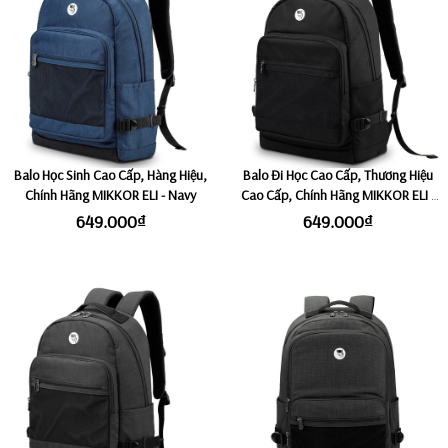
Balo Học Sinh Cao Cấp, Hàng Hiệu,
Balo Đi Học Cao Cấp, Thương Hiệu
Chính Hãng MIKKOR ELI - Navy
Cao Cấp, Chính Hãng MIKKOR ELI -
Black
649.000₫
649.000₫