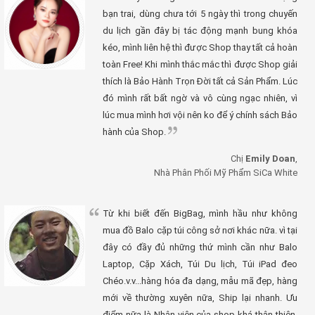
bạn trai, dùng chưa tới 5 ngày thì trong chuyến
du lịch gần đây bị tác động mạnh bung khóa
kéo, mình liên hệ thì được Shop thay tất cả hoàn
toàn Free! Khi mình thắc mắc thì được Shop giải
thích là Bảo Hành Trọn Đời tất cả Sản Phẩm. Lúc
đó mình rất bất ngờ và vô cùng ngạc nhiên, vì
lúc mua mình hơi vội nên ko để ý chính sách Bảo
hành của Shop.
Chị
Emily Doan
,
Nhà Phân Phối Mỹ Phẩm SiCa White
Từ khi biết đến BigBag, mình hầu như không
mua đồ Balo cặp túi công sở nơi khác nữa. vì tại
đây có đầy đủ những thứ mình cần như Balo
Laptop, Cặp Xách, Túi Du lịch, Túi iPad đeo
Chéo.v.v...hàng hóa đa dạng, mẫu mã đẹp, hàng
mới về thường xuyên nữa, Ship lại nhanh. Ưu
điểm nữa là Nhân viên của shop khá thân thiện,