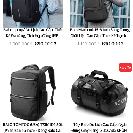
Balo Laptop/ Du Lịch Cao Cấp, Thiết
Balo Macbook 15,6 inch Sang Trọng,
Kế Đa năng, Tích Hợp Cổng USB,
Chất Liệu Cao Cấp, Thiết Kế Tiện Ích,
Ngăn Laptop Riêng 15,6-17" MARK
Ngăn Laptop Riêng MARK RYDEN
890.000₫
890.000₫
1.200.000₫
1.190.000₫
RYDEN COMPACTO PRO
BETA
-63%
BALO TOMTOC (USA) T73M1D1 30L
Túi/ Balo Du Lịch Cao Cấp, Ngăn
(Phiên Bản 16 inch) - Dòng Balo Cao
Đựng Giày Riêng, Sức Chứa KHỦNG