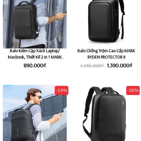
Balo Kiêm Cặp Xách Laptop/
Balo Chống Trộm Cao Cấp MARK
Macbook, Thiết Kế 2 in 1 MARK
RYDEN PROTECTOR II
RYDEN MENGO
890.000₫
1.390.000₫
1.590.000₫
-19%
-30%