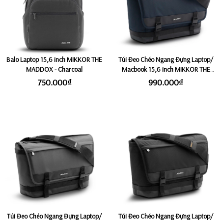
Balo Laptop 15,6 inch MIKKOR THE
Túi Đeo Chéo Ngang Đựng Laptop/
MADDOX - Charcoal
Macbook 15,6 inch MIKKOR THE
FELIX - Dark Navy
750.000₫
990.000₫
Túi Đeo Chéo Ngang Đựng Laptop/
Túi Đeo Chéo Ngang Đựng Laptop/