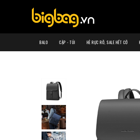
BALO
CẶP - TÚI
HÈ RỰC RỠ, SALE HẾT CỠ