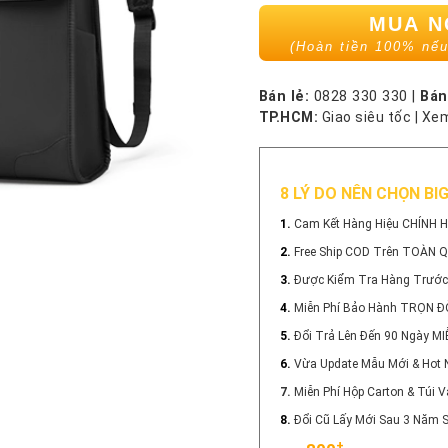
MUA 
(Hoàn tiền 100% nếu
Bán lẻ:
0828 330 330
|
Bán
TP.HCM:
Giao siêu tốc
|
Xem
8 LÝ DO NÊN CHỌN BI
1.
Cam Kết Hàng Hiệu CHÍNH 
2.
Free Ship COD Trên TOÀN 
3.
Được Kiểm Tra Hàng Trước
4.
Miễn Phí Bảo Hành TRỌN Đ
5.
Đổi Trả Lên Đến 90 Ngày MI
6.
Vừa Update Mẫu Mới & Hot 
7.
Miễn Phí Hộp Carton & Túi
8.
Đổi Cũ Lấy Mới Sau 3 Năm
+