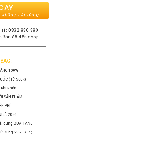
NGAY
 không hài lòng)
 sỉ:
0832 880 880
 Bản đồ đến shop
GBAG:
HÃNG 100%
QUỐC (Từ 500K)
 Khi Nhận
ỜI SẢN PHẨM
ỄN PHÍ
Nhất 2026
 Vải đựng QUÀ TẶNG
 Sử Dụng
(Xem chi tiết)