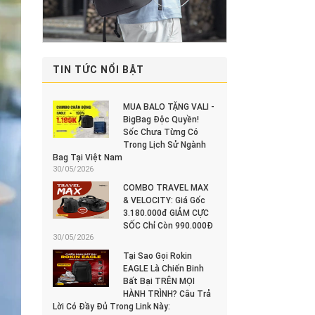
TIN TỨC NỔI BẬT
MUA BALO TẶNG VALI -
BigBag Độc Quyền!
Sốc Chưa Từng Có
Trong Lịch Sử Ngành
Bag Tại Việt Nam
30/05/2026
COMBO TRAVEL MAX
& VELOCITY: Giá Gốc
3.180.000đ GIẢM CỰC
SỐC Chỉ Còn 990.000Đ
30/05/2026
Tại Sao Gọi Rokin
EAGLE Là Chiến Binh
Bất Bại TRÊN MỌI
HÀNH TRÌNH? Câu Trả
Lời Có Đầy Đủ Trong Link Này: