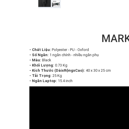
MARK
- Chất Liệu:
Polyester - PU - Oxford
- Số Ngăn:
1 ngăn chính - nhiều ngăn phụ
- Màu:
Black
- Khối Lượng:
0.73 Kg
- Kích Thước (DàixRộngxCao):
40 x 30 x 25 cm
- Tải Trọng:
25 Kg
- Ngăn Laptop:
15.4 inch