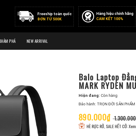
Hàng hiệu chính hãng
Freeship toàn quốc
CAM KẾT 100%
ĐƠN TỪ 500K
KHÁM PHÁ
NEW ARRIVAL
Balo Laptop Đẳn
MARK RYDEN M
Hiện đang:
Còn hàng
Bảo hành: TRỌN ĐỜI SẢN PHẨM
890.000₫
1.300.000
HÈ RỰC RỠ, SALE HẾT CỠ: Xem 