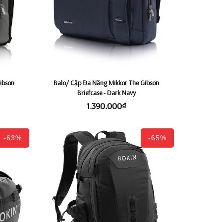
ibson
Balo/ Cặp Đa Năng Mikkor The Gibson
Briefcase - Dark Navy
1.390.000₫
-63%
-65%