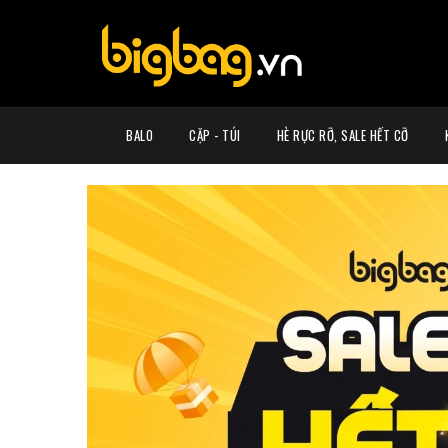
BALO
CẶP - TÚI
HÈ RỰC RỠ, SALE HẾT CỠ