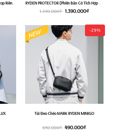
top Riêng
RYDEN PROTECTOR [Phiên Bản Có Tích Hợp Áo
O PRO
Mưa Pro]
₫
1.390.000₫
1.590.000₫
-29%
LUX
Túi Đeo Chéo MARK RYDEN MINIGO
490.000₫
690.000₫