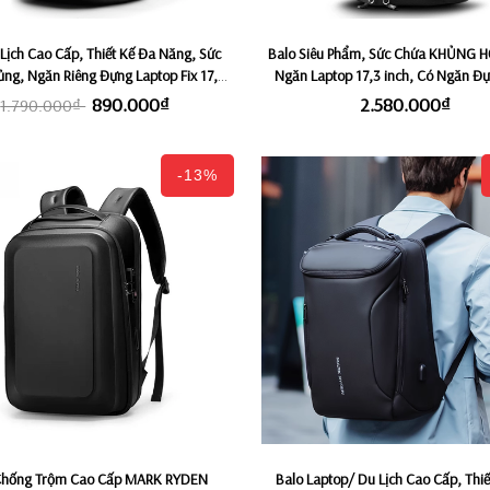
Lịch Cao Cấp, Thiết Kế Đa Năng, Sức
Balo Siêu Phẩm, Sức Chứa KHỦNG H
ng, Ngăn Riêng Đựng Laptop Fix 17,3
Ngăn Laptop 17,3 inch, Có Ngăn Đự
inch ROKIN ROADER 42L
Riêng & Ngăn mở rộng 5cm, Độc Qu
890.000₫
2.580.000₫
1.790.000₫
Nghệ Flexvent ROKIN MASTE
-13%
Chống Trộm Cao Cấp MARK RYDEN
Balo Laptop/ Du Lịch Cao Cấp, Thiế