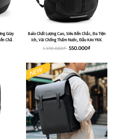
ựng Giày
Balo Chất Lượng Cao, Siêu Bền Chắc, Đa Tiện
Bền Chắc,
ích, Vải Chống Thấm Nước, Đầu Kéo YKK
L MAX
(chính hãng Nhật) ROKIN VELOCITY
550.000₫
1.590.000₫