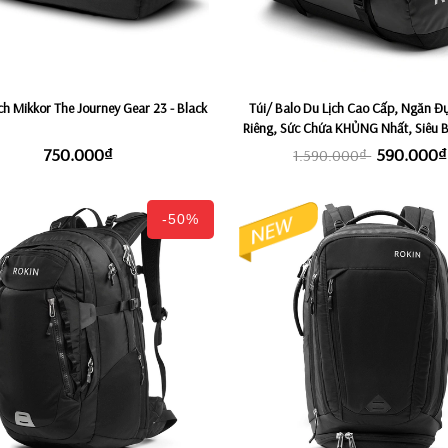
ch Mikkor The Journey Gear 23 - Black
Túi/ Balo Du Lịch Cao Cấp, Ngăn Đ
Riêng, Sức Chứa KHỦNG Nhất, Siêu 
Chống Thấm Nước ROKIN TRAVE
750.000₫
590.000₫
1.590.000₫
-50%