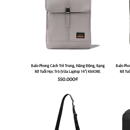
Balo Phong Cách Trẻ Trung, Năng Động, Rạng
Balo Pho
Rỡ Tuổi Học Trò (Vừa Laptop 14") KMORE
Rỡ Tu
VIOLET - Satallite
550.000₫