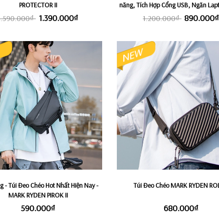
PROTECTOR II
năng, Tích Hợp Cổng USB, Ngăn Lap
15,6-17" MARK RYDEN COMPACT
1.390.000₫
890.000
1.590.000₫
1.200.000₫
g - Túi Đeo Chéo Hot Nhất Hiện Nay -
Túi Đeo Chéo MARK RYDEN RO
MARK RYDEN PIROK II
590.000₫
680.000₫