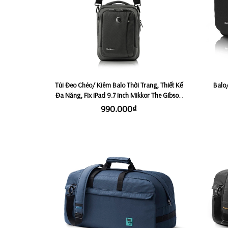
Túi Đeo Chéo/ Kiêm Balo Thời Trang, Thiết Kế
Balo
Đa Năng, Fix iPad 9.7 inch Mikkor The Gibson
Sling - Graphite
990.000₫