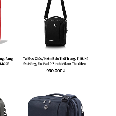
ộng, Rạng
Túi Đeo Chéo/ Kiêm Balo Thời Trang, Thiết Kế
 KMORE
Đa Năng, Fix iPad 9.7 inch Mikkor The Gibson
Sling - Black
990.000₫