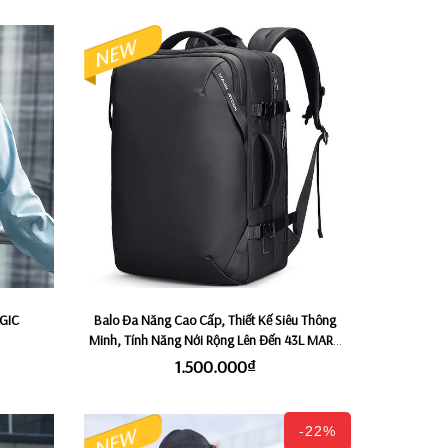
GIC
Balo Đa Năng Cao Cấp, Thiết Kế Siêu Thông
Minh, Tính Năng Nới Rộng Lên Đến 43L MARK
RYDEN SUPER SPACE
1.500.000₫
-22%