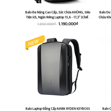
Balo Đa Năng Cao Cấp, Sức Chứa KHỦNG, Siêu
Balo Du 
Tiện ích, Ngăn Riêng Laptop 15,6 - 17,3" (Chiến
Chứa Khủ
Binh Bất Bại, Trên Mọi Hành Trình) ROKIN
1.190.000₫
1.850.000₫
EAGLE 42L
Balo Laptop Đẳng Cấp MARK RYDEN KEYBOSS
Balo 