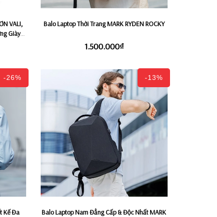
ƠN VALI,
Balo Laptop Thời Trang MARK RYDEN ROCKY
ng Giày
yền Công
1.500.000₫
R
-26%
-13%
t Kế Đa
Balo Laptop Nam Đẳng Cấp & Độc Nhất MARK