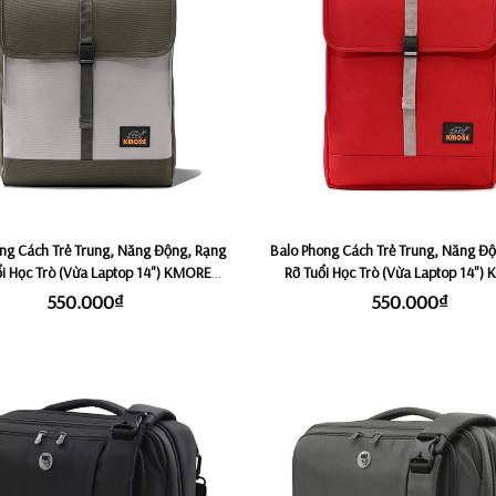
ng Cách Trẻ Trung, Năng Động, Rạng
Balo Phong Cách Trẻ Trung, Năng Đ
ổi Học Trò (Vừa Laptop 14") KMORE
Rỡ Tuổi Học Trò (Vừa Laptop 14")
VIOLET - Satallite/Olive
VIOLET - Red
550.000₫
550.000₫