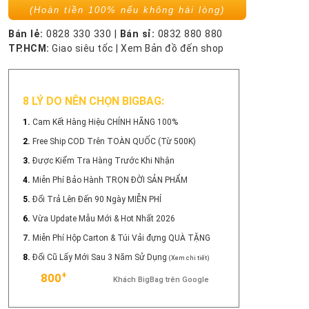
(Hoàn tiền 100% nếu không hài lòng)
Bán lẻ:
0828 330 330
|
Bán sỉ:
0832 880 880
TP.HCM:
Giao siêu tốc
|
Xem Bản đồ đến shop
8 LÝ DO NÊN CHỌN BIGBAG:
1.
Cam Kết Hàng Hiệu CHÍNH HÃNG 100%
2.
Free Ship COD Trên TOÀN QUỐC (Từ 500K)
3.
Được Kiểm Tra Hàng Trước Khi Nhận
4.
Miễn Phí Bảo Hành TRỌN ĐỜI SẢN PHẨM
5.
Đổi Trả Lên Đến 90 Ngày MIỄN PHÍ
6.
Vừa Update Mẫu Mới & Hot Nhất 2026
7.
Miễn Phí Hộp Carton & Túi Vải đựng QUÀ TẶNG
8.
Đổi Cũ Lấy Mới Sau 3 Năm Sử Dụng
(Xem chi tiết)
+
800
Khách BigBag trên Google