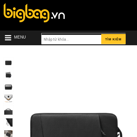
MENU
TÌM KIẾM