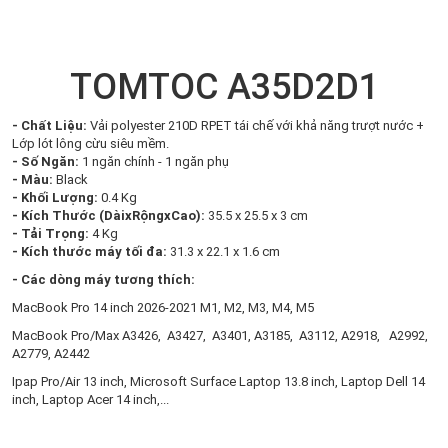
TOMTOC A35D2D1
- Chất Liệu:
Vải polyester 210D RPET tái chế với khả năng trượt nước +
Lớp lót lông cừu siêu mềm.
- Số Ngăn:
1 ngăn chính - 1 ngăn phụ
- Màu:
Black
- Khối Lượng:
0.4 Kg
- Kích Thước (DàixRộngxCao):
35.5 x 25.5 x 3 cm
- Tải Trọng:
4 Kg
- Kích thước máy tối đa:
31.3 x 22.1 x 1.6 cm
- Các dòng máy tương thích:
MacBook Pro 14 inch 2026-2021 M1, M2, M3, M4, M5
MacBook Pro/Max A3426, A3427, A3401, A3185, A3112, A2918, A2992,
A2779, A2442
Ipap Pro/Air 13 inch, Microsoft Surface Laptop 13.8 inch, Laptop Dell 14
inch, Laptop Acer 14 inch,...