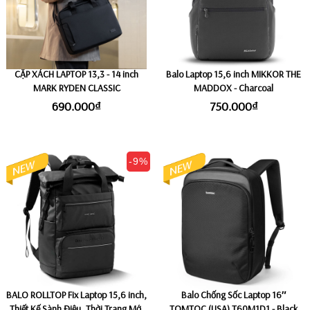
CẶP XÁCH LAPTOP 13,3 - 14 inch
Balo Laptop 15,6 inch MIKKOR THE
MARK RYDEN CLASSIC
MADDOX - Charcoal
690.000₫
750.000₫
-9%
BALO ROLLTOP Fix Laptop 15,6 inch,
Balo Chống Sốc Laptop 16″
Thiết Kế Sành Điệu, Thời Trang Mới
TOMTOC (USA) T60M1D1 - Black