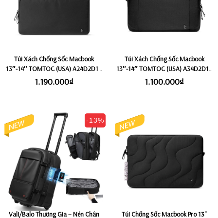
Túi Xách Chống Sốc Macbook
Túi Xách Chống Sốc Macbook
13″-14″ TOMTOC (USA) A24D2D1 -
13″-14″ TOMTOC (USA) A34D2D1 -
Black
Black
1.190.000₫
1.100.000₫
-13%
Vali/Balo Thương Gia – Nén Chân
Túi Chống Sốc Macbook Pro 13"