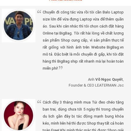
Chuyến đi công tác vừa rồi tôi cần Balo Laptop
size lớn để vừa đựng Laptop vừa để thêm quần
áo. Sau khi cân nhắc thì tôi chọn cách đặt hàng
Online tại BigBag. Tôi rất hài lòng về chất lượng
sản phẩm Shop cung cấp, vì sản phẩm thực tế
rất giống với hình ảnh trên Website BigBag.vn
mô tả. Đặc biệt là mỗi chuyến đi gấp, khi tôi đặt
hàng thì BigBag ship rất nhanh mà lại hoàn toàn
miễn phí!
Anh
Võ Ngọc Quyết
,
Founder & CEO LEATERMAN Jsc
Cách đây 3 tháng mình mua Túi đeo chéo tặng
bạn trai, dùng chưa tới 5 ngày thì trong chuyến
du lịch gần đây bị tác động mạnh bung khóa
kéo, mình liên hệ thì được Shop thay tất cả hoàn
toàn Free! Khi mình thắc mắc thì được Shop giải