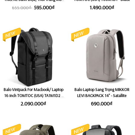
Nhất KINGBAG SOFIA II
595.000₫
1.490.000₫
655.000₫
Balo Vintpack For Macbook/ Laptop
Balo Laptop Sang Trọng MIKKOR
16 inch TOMTOC (USA) TA1M1D2 -
LEVI BACKPACK 14" - Satallite
Dark (Size Lớn 22L)
2.090.000₫
690.000₫