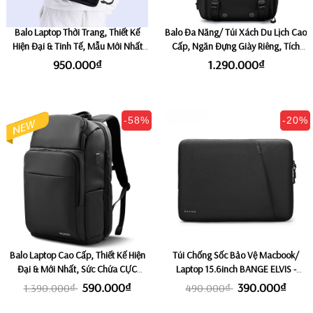
Balo Laptop Thời Trang, Thiết Kế
Balo Đa Năng/ Túi Xách Du Lịch Cao
Hiện Đại & Tinh Tế, Mẫu Mới Nhất
Cấp, Ngăn Đựng Giày Riêng, Tích
Hiện Nay BANGE CLARENCE
Hợp Khóa Số Chống Trộm BANGE
950.000₫
1.290.000₫
RANGEL
-58%
-20%
Balo Laptop Cao Cấp, Thiết Kế Hiện
Túi Chống Sốc Bảo Vệ Macbook/
Đại & Mới Nhất, Sức Chứa CỰC
Laptop 15.6inch BANGE ELVIS -
KHỦNG, Ngăn Riêng Laptop 15,6 -
BLACK
590.000₫
390.000₫
1.390.000₫
490.000₫
17,3 inch ROKIN POWER