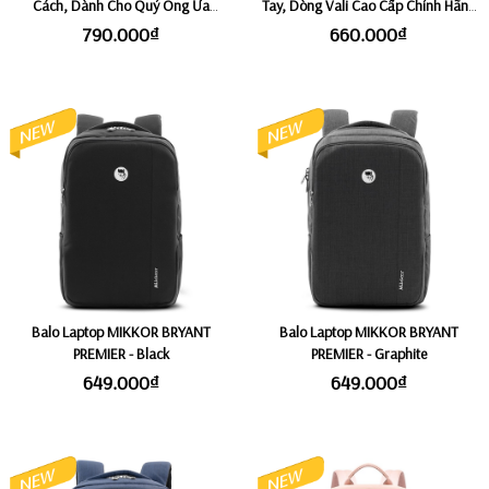
Cách, Dành Cho Quý Ông Ưa
Tay, Dòng Vali Cao Cấp Chính Hãng
Chuộng Sự Tinh Tế, Thiết Kế Phẳng,
HP TRAVELKING PP680 - Navy
790.000₫
660.000₫
Phù Hợp Di Chuyển Đô Thị MARK
RYDEN TECHSAFE
Balo Laptop MIKKOR BRYANT
Balo Laptop MIKKOR BRYANT
PREMIER - Black
PREMIER - Graphite
649.000₫
649.000₫