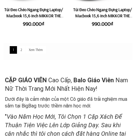
Túi Đeo Chéo Ngang Đựng Laptop/
Túi Đeo Chéo Ngang Đựng Laptop/
Macbook 15,6 inch MIKKOR THE
Macbook 15,6 inch MIKKOR THE
FELIX - Dark Tan
FELIX - Dark Navy
990.000₫
990.000₫
1
2
Xem Thêm
CẶP GIÁO VIÊN
Cao Cấp,
Balo Giáo Viên
Nam
Nữ Thời Trang Mới Nhất Hiện Nay!
Dưới đây là cảm nhận của một Cô giáo đã trải nghiệm mua
sắm tại BigBag trước thềm năm học mới:
"
Vào Năm Học Mới, Tôi Chọn 1 Cặp Xách Để
Thuận Tiện Việc Lên Lớp Giảng Dạy. Sau khi
cân nhắc thì tôi chọn cách đặt hàng Online tại