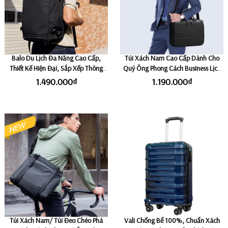
Balo Du Lịch Đa Năng Cao Cấp,
Túi Xách Nam Cao Cấp Dành Cho
Thiết Kế Hiện Đại, Sắp Xếp Thông
Quý Ông Phong Cách Business Lịch
Minh, Ngăn Laptop Riêng 17,3 inch
Lãm, Kết hợp Minimalist Hiện Đại,
1.490.000₫
1.190.000₫
MARK RYDEN AEGIS FORTRESS
Đẳng Cấp Khác Biệt & Tinh Tế
BANGE PRESTIGE
Túi Xách Nam/ Túi Đeo Chéo Phá
Vali Chống Bể 100%, Chuẩn Xách