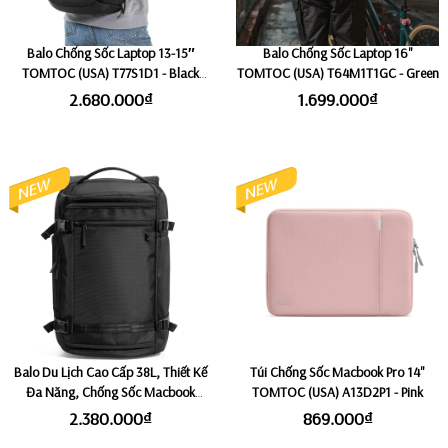
Balo Chống Sốc Laptop 13-15″
Balo Chống Sốc Laptop 16"
TOMTOC (USA) T77S1D1 - Black
TOMTOC (USA) T64M1T1GC - Green
(Size Nhỏ 22L)
2.680.000₫
1.699.000₫
Balo Du Lịch Cao Cấp 38L, Thiết Kế
Túi Chống Sốc Macbook Pro 14"
Đa Năng, Chống Sốc Macbook
TOMTOC (USA) A13D2P1 - Pink
Laptop Fix 15,6 TOMTOC (USA)
2.380.000₫
869.000₫
T67M1D1 - Black