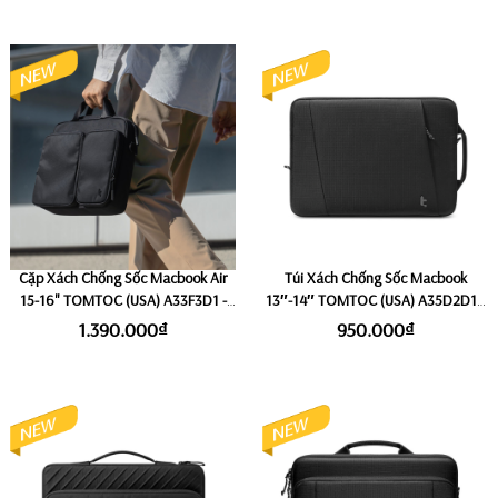
Cặp Xách Chống Sốc Macbook Air
Túi Xách Chống Sốc Macbook
15-16" TOMTOC (USA) A33F3D1 -
13″-14″ TOMTOC (USA) A35D2D1 -
Black
Black
1.390.000₫
950.000₫