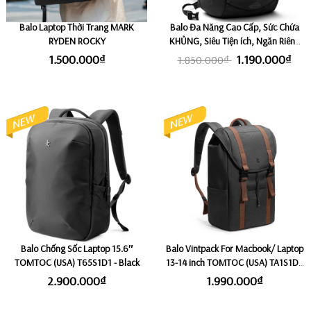
Balo Laptop Thời Trang MARK
Balo Đa Năng Cao Cấp, Sức Chứa
RYDEN ROCKY
KHỦNG, Siêu Tiện ích, Ngăn Riêng
Laptop 15,6 - 17,3" (Chiến Binh Bất
1.500.000₫
1.190.000₫
1.850.000₫
Bại, Trên Mọi Hành Trình) ROKIN
EAGLE 42L
Balo Chống Sốc Laptop 15.6″
Balo Vintpack For Macbook/ Laptop
TOMTOC (USA) T65S1D1 - Black
13-14 inch TOMTOC (USA) TA1S1D1
- Black (Size nhỏ 17L)
2.900.000₫
1.990.000₫