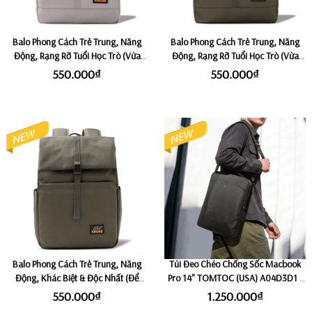
Balo Phong Cách Trẻ Trung, Năng
Balo Phong Cách Trẻ Trung, Năng
Động, Rạng Rỡ Tuổi Học Trò (Vừa
Động, Rạng Rỡ Tuổi Học Trò (Vừa
Laptop 14") KMORE VIOLET -
Laptop 14") KMORE VIOLET - Olive
550.000₫
550.000₫
Satallite
Balo Phong Cách Trẻ Trung, Năng
Túi Đeo Chéo Chống Sốc Macbook
Động, Khác Biệt & Độc Nhất (Để
Pro 14" TOMTOC (USA) A04D3D1 -
được Laptop 14") KMORE SCARLLET
Black
550.000₫
1.250.000₫
- Olive