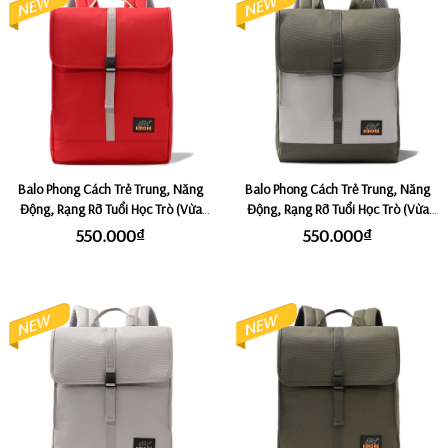
Balo Phong Cách Trẻ Trung, Năng
Balo Phong Cách Trẻ Trung, Năng
Động, Rạng Rỡ Tuổi Học Trò (Vừa
Động, Rạng Rỡ Tuổi Học Trò (Vừa
Laptop 14") KMORE VIOLET - Red
Laptop 14") KMORE VIOLET -
550.000₫
550.000₫
Satallite/Olive