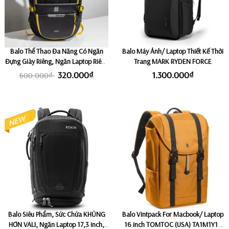
Balo Thể Thao Đa Năng Có Ngăn
Balo Máy Ảnh/ Laptop Thiết Kế Thời
Đựng Giày Riêng, Ngăn Laptop Riêng
Trang MARK RYDEN FORCE
HIER DURABLE - Black/ Yellow
320.000₫
1.300.000₫
600.000₫
Balo Siêu Phẩm, Sức Chứa KHỦNG
Balo Vintpack For Macbook/ Laptop
HƠN VALI, Ngăn Laptop 17,3 inch,
16 inch TOMTOC (USA) TA1M1Y1 -