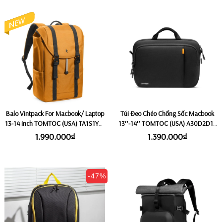
Balo Vintpack For Macbook/ Laptop
Túi Đeo Chéo Chống Sốc Macbook
13-14 inch TOMTOC (USA) TA1S1Y1 -
13″-14″ TOMTOC (USA) A30D2D1 -
Yellowish (Size nhỏ 17L)
Black
1.990.000₫
1.390.000₫
-47%