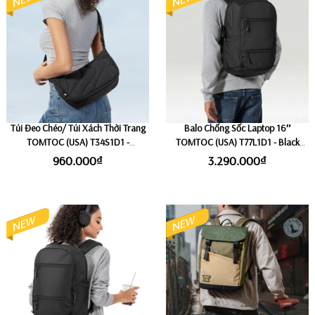
Túi Đeo Chéo/ Túi Xách Thời Trang
Balo Chống Sốc Laptop 16″
TOMTOC (USA) T34S1D1 -
TOMTOC (USA) T77L1D1 - Black
Lavascape (Size Nhỏ 3.5L)
(Size Lớn 32L)
960.000₫
3.290.000₫