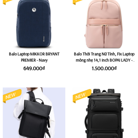
Balo Laptop MIKKOR BRYANT
Balo Thời Trang Nữ Tính, Fix Laptop
PREMIER - Navy
mỏng nhẹ 14,1 inch BOPAI LADY -
Pink
649.000₫
1.500.000₫