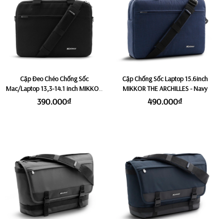
Cặp Đeo Chéo Chống Sốc
Cặp Chống Sốc Laptop 15.6inch
Mac/Laptop 13,3-14.1 inch MIKKOR
MIKKOR THE ARCHILLES - Navy
THE ARCHILLES - Black
390.000₫
490.000₫