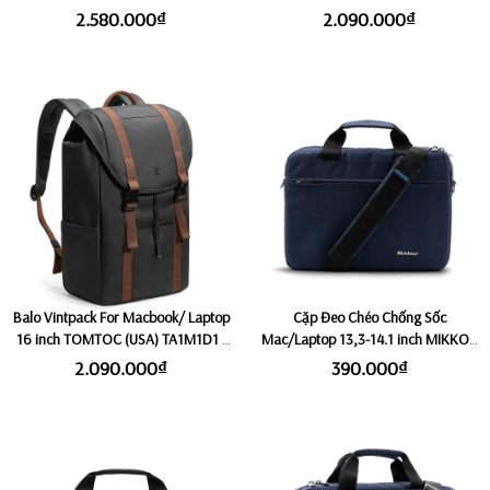
Có Ngăn Đựng Giày Riêng & Ngăn
Yellowish (Size Lớn 22L)
2.580.000₫
2.090.000₫
mở rộng 5cm, Độc Quyền Công
Nghệ Flexvent ROKIN MASTER
Balo Vintpack For Macbook/ Laptop
Cặp Đeo Chéo Chống Sốc
16 inch TOMTOC (USA) TA1M1D1 -
Mac/Laptop 13,3-14.1 inch MIKKOR
Black (Size Lớn 22L)
THE ARCHILLES - Navy
2.090.000₫
390.000₫