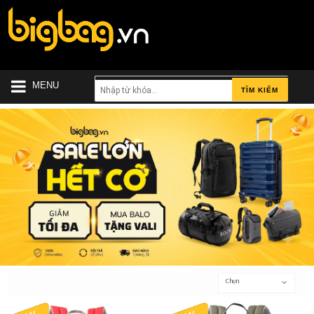
MENU
TÌM KIẾM
Chọn