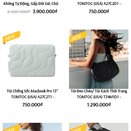
Không Tự Động, Gấp Đôi Sức Chứa,
TOMTOC (USA) A27C2D1 -
Chuẩn Kích Thước Xách Tay ROKIN
Lavascape
3.900.000₫
750.000₫
4.500.000₫
AIRBAG PRIME
Túi Chống Sốc Macbook Pro 13"
Túi Đeo Chéo/ Túi Xách Thời Trang
TOMTOC (USA) A27C2T1 -
TOMTOC (USA) T34M1D1 -
Lakeshore
Lavascape (Size Lớn 9L)
750.000₫
1.290.000₫