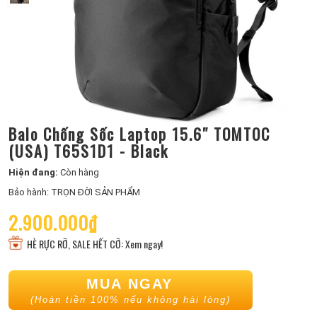
Balo Chống Sốc Laptop 15.6″ TOMTOC
(USA) T65S1D1 - Black
Hiện đang:
Còn hàng
Bảo hành: TRỌN ĐỜI SẢN PHẨM
2.900.000₫
HÈ RỰC RỠ, SALE HẾT CỠ: Xem ngay!
MUA NGAY
(Hoàn tiền 100% nếu không hài lòng)