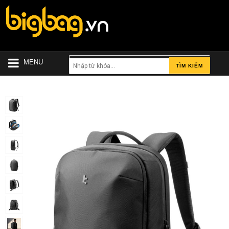
MENU
TÌM KIẾM