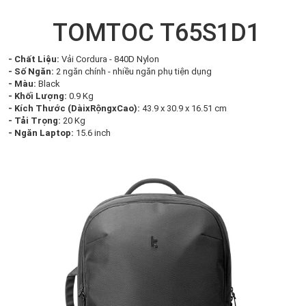
TOMTOC T65S1D1
- Chất Liệu:
Vải Cordura - 840D Nylon
- Số Ngăn:
2 ngăn chính - nhiều ngăn phụ tiện dụng
- Màu:
Black
- Khối Lượng:
0.9 Kg
- Kích Thước (DàixRộngxCao):
43.9 x 30.9 x 16.51 cm
- Tải Trọng:
20 Kg
- Ngăn Laptop:
15.6 inch