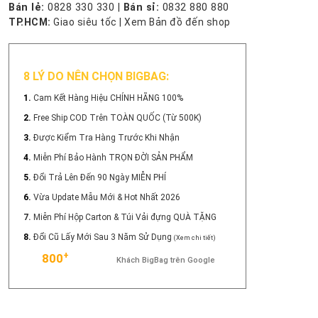
Bán lẻ:
0828 330 330
|
Bán sỉ:
0832 880 880
TP.HCM:
Giao siêu tốc
|
Xem Bản đồ đến shop
8 LÝ DO NÊN CHỌN BIGBAG:
1.
Cam Kết Hàng Hiệu CHÍNH HÃNG 100%
2.
Free Ship COD Trên TOÀN QUỐC (Từ 500K)
3.
Được Kiểm Tra Hàng Trước Khi Nhận
4.
Miễn Phí Bảo Hành TRỌN ĐỜI SẢN PHẨM
5.
Đổi Trả Lên Đến 90 Ngày MIỄN PHÍ
6.
Vừa Update Mẫu Mới & Hot Nhất 2026
7.
Miễn Phí Hộp Carton & Túi Vải đựng QUÀ TẶNG
8.
Đổi Cũ Lấy Mới Sau 3 Năm Sử Dụng
(Xem chi tiết)
+
800
Khách BigBag trên Google