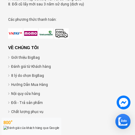
8. Đổi cũ lấy mới sau 3 năm sử dụng (dịch vụ)
Các phương thức thanh toán:
VỀ CHÚNG TÔI
Giới thiệu BigBag
Đánh giá từ Khách hàng
8 lý do chọn BigBag
Hướng Dẫn Mua Hàng
Nội quy cửa hàng
Đổi - Trả sản phẩm
Chất lượng phục vụ
Chính sách vận chuyển
+
800
Chính sách bảo mật