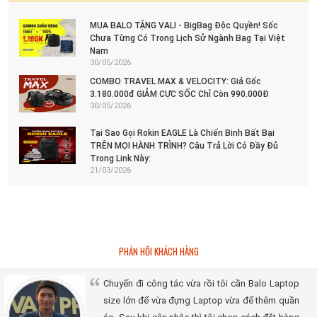
MUA BALO TẶNG VALI - BigBag Độc Quyền! Sốc
Chưa Từng Có Trong Lịch Sử Ngành Bag Tại Việt
Nam
30/05/2026
COMBO TRAVEL MAX & VELOCITY: Giá Gốc
3.180.000đ GIẢM CỰC SỐC Chỉ Còn 990.000Đ
30/05/2026
Tại Sao Gọi Rokin EAGLE Là Chiến Binh Bất Bại
TRÊN MỌI HÀNH TRÌNH? Câu Trả Lời Có Đầy Đủ
Trong Link Này:
21/03/2026
PHẢN HỒI KHÁCH HÀNG
Chuyến đi công tác vừa rồi tôi cần Balo Laptop
size lớn để vừa đựng Laptop vừa để thêm quần