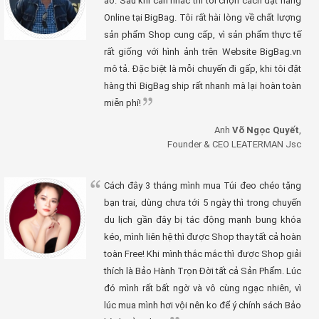
áo. Sau khi cân nhắc thì tôi chọn cách đặt hàng
Online tại BigBag. Tôi rất hài lòng về chất lượng
sản phẩm Shop cung cấp, vì sản phẩm thực tế
rất giống với hình ảnh trên Website BigBag.vn
mô tả. Đặc biệt là mỗi chuyến đi gấp, khi tôi đặt
hàng thì BigBag ship rất nhanh mà lại hoàn toàn
miễn phí!
Anh
Võ Ngọc Quyết
,
Founder & CEO LEATERMAN Jsc
Cách đây 3 tháng mình mua Túi đeo chéo tặng
bạn trai, dùng chưa tới 5 ngày thì trong chuyến
du lịch gần đây bị tác động mạnh bung khóa
kéo, mình liên hệ thì được Shop thay tất cả hoàn
toàn Free! Khi mình thắc mắc thì được Shop giải
thích là Bảo Hành Trọn Đời tất cả Sản Phẩm. Lúc
đó mình rất bất ngờ và vô cùng ngạc nhiên, vì
lúc mua mình hơi vội nên ko để ý chính sách Bảo