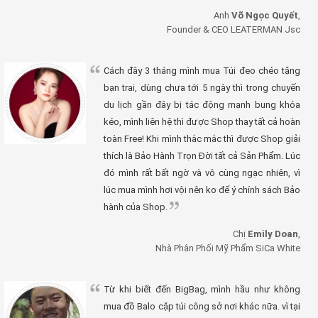
Anh
Võ Ngọc Quyết
,
Founder & CEO LEATERMAN Jsc
Cách đây 3 tháng mình mua Túi đeo chéo tặng
bạn trai, dùng chưa tới 5 ngày thì trong chuyến
du lịch gần đây bị tác động mạnh bung khóa
kéo, mình liên hệ thì được Shop thay tất cả hoàn
toàn Free! Khi mình thắc mắc thì được Shop giải
thích là Bảo Hành Trọn Đời tất cả Sản Phẩm. Lúc
đó mình rất bất ngờ và vô cùng ngạc nhiên, vì
lúc mua mình hơi vội nên ko để ý chính sách Bảo
hành của Shop.
Chị
Emily Doan
,
Nhà Phân Phối Mỹ Phẩm SiCa White
Từ khi biết đến BigBag, mình hầu như không
mua đồ Balo cặp túi công sở nơi khác nữa. vì tại