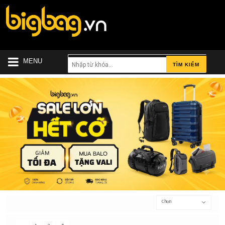
MENU
TÌM KIẾM
Chọn