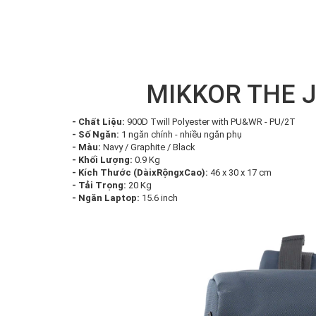
MIKKOR THE J
- Chất Liệu:
900D Twill Polyester with PU&WR - PU/2T
- Số Ngăn:
1 ngăn chính - nhiều ngăn phụ
- Màu:
Navy / Graphite / Black
- Khối Lượng:
0.9 Kg
- Kích Thước (DàixRộngxCao):
46 x 30 x 17 cm
- Tải Trọng:
20 Kg
- Ngăn Laptop:
15.6 inch