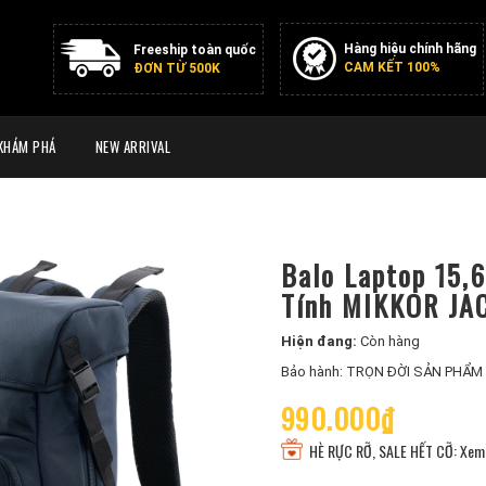
Hàng hiệu chính hãng
Freeship toàn quốc
CAM KẾT 100%
ĐƠN TỪ 500K
KHÁM PHÁ
NEW ARRIVAL
Balo Laptop 15,6
Tính MIKKOR JAC
Hiện đang:
Còn hàng
Bảo hành: TRỌN ĐỜI SẢN PHẨM
990.000₫
HÈ RỰC RỠ, SALE HẾT CỠ: Xem 