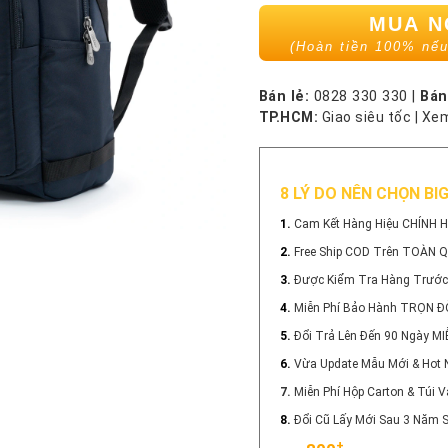
MUA 
(Hoàn tiền 100% nếu
Bán lẻ:
0828 330 330
|
Bán
TP.HCM:
Giao siêu tốc
|
Xem
8 LÝ DO NÊN CHỌN BI
1.
Cam Kết Hàng Hiệu CHÍNH 
2.
Free Ship COD Trên TOÀN 
3.
Được Kiểm Tra Hàng Trước
4.
Miễn Phí Bảo Hành TRỌN Đ
5.
Đổi Trả Lên Đến 90 Ngày MI
6.
Vừa Update Mẫu Mới & Hot 
7.
Miễn Phí Hộp Carton & Túi
8.
Đổi Cũ Lấy Mới Sau 3 Năm
+