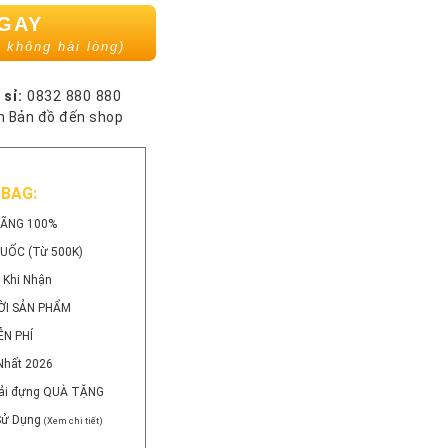
NGAY
 không hài lòng)
 sỉ:
0832 880 880
 Bản đồ đến shop
GBAG:
HÃNG 100%
QUỐC (Từ 500K)
 Khi Nhận
ỜI SẢN PHẨM
ỄN PHÍ
Nhất 2026
 Vải đựng QUÀ TẶNG
 Sử Dụng
(Xem chi tiết)