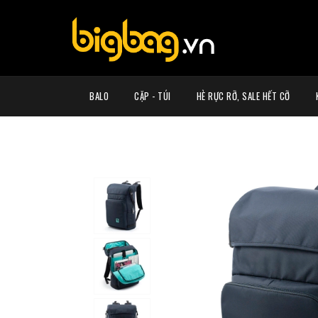
BALO
CẶP - TÚI
HÈ RỰC RỠ, SALE HẾT CỠ