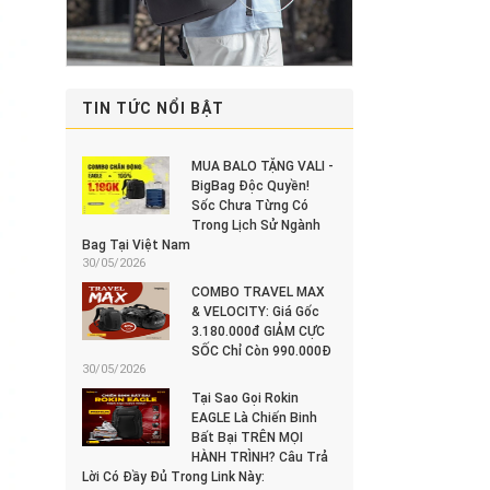
TIN TỨC NỔI BẬT
MUA BALO TẶNG VALI -
BigBag Độc Quyền!
Sốc Chưa Từng Có
Trong Lịch Sử Ngành
Bag Tại Việt Nam
30/05/2026
COMBO TRAVEL MAX
& VELOCITY: Giá Gốc
3.180.000đ GIẢM CỰC
SỐC Chỉ Còn 990.000Đ
30/05/2026
Tại Sao Gọi Rokin
EAGLE Là Chiến Binh
Bất Bại TRÊN MỌI
HÀNH TRÌNH? Câu Trả
Lời Có Đầy Đủ Trong Link Này: