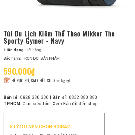
Túi Du Lịch Kiêm Thể Thao Mikkor The
Sporty Gymer - Navy
Hiện đang:
Hết hàng
Bảo hành: TRỌN ĐỜI SẢN PHẨM
590.000₫
HÈ RỰC RỠ, SALE HẾT CỠ: Xem Ngay!
Bán lẻ:
0828 330 330
|
Bán sỉ:
0832 880 880
TP.HCM:
Giao siêu tốc
|
Xem Bản đồ đến shop
8 LÝ DO NÊN CHỌN BIGBAG: