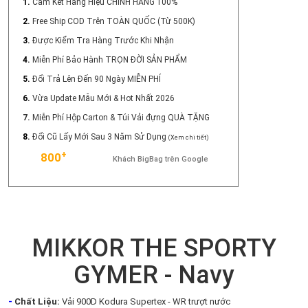
1.
Cam Kết Hàng Hiệu CHÍNH HÃNG 100%
2.
Free Ship COD Trên TOÀN QUỐC (Từ 500K)
3.
Được Kiểm Tra Hàng Trước Khi Nhận
4.
Miễn Phí Bảo Hành TRỌN ĐỜI SẢN PHẨM
5.
Đổi Trả Lên Đến 90 Ngày MIỄN PHÍ
6.
Vừa Update Mẫu Mới & Hot Nhất 2026
7.
Miễn Phí Hộp Carton & Túi Vải đựng QUÀ TẶNG
8.
Đổi Cũ Lấy Mới Sau 3 Năm Sử Dụng
(Xem chi tiết)
+
800
Khách BigBag trên Google
MIKKOR THE SPORTY
GYMER - Navy
-
Chất Liệu:
Vải 900D Kodura Supertex - WR trượt nước