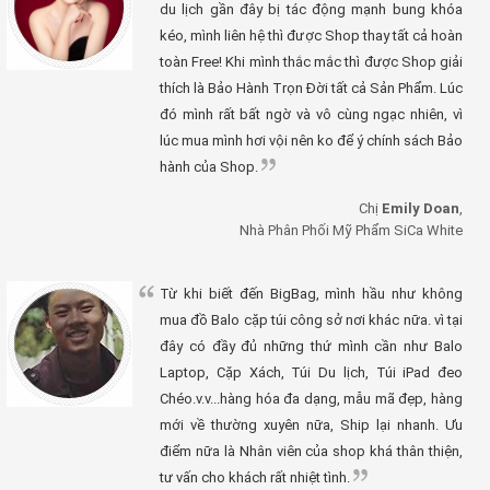
du lịch gần đây bị tác động mạnh bung khóa
kéo, mình liên hệ thì được Shop thay tất cả hoàn
toàn Free! Khi mình thắc mắc thì được Shop giải
thích là Bảo Hành Trọn Đời tất cả Sản Phẩm. Lúc
đó mình rất bất ngờ và vô cùng ngạc nhiên, vì
lúc mua mình hơi vội nên ko để ý chính sách Bảo
hành của Shop.
Chị
Emily Doan
,
Nhà Phân Phối Mỹ Phẩm SiCa White
Từ khi biết đến BigBag, mình hầu như không
mua đồ Balo cặp túi công sở nơi khác nữa. vì tại
đây có đầy đủ những thứ mình cần như Balo
Laptop, Cặp Xách, Túi Du lịch, Túi iPad đeo
Chéo.v.v...hàng hóa đa dạng, mẫu mã đẹp, hàng
mới về thường xuyên nữa, Ship lại nhanh. Ưu
điểm nữa là Nhân viên của shop khá thân thiện,
tư vấn cho khách rất nhiệt tình.