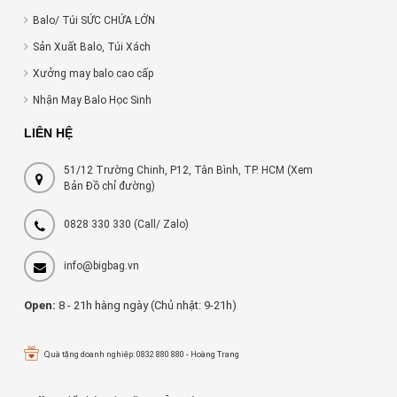
Balo/ Túi SỨC CHỨA LỚN
Sản Xuất Balo, Túi Xách
Xưởng may balo cao cấp
Nhận May Balo Học Sinh
LIÊN HỆ
51/12 Trường Chinh, P12, Tân Bình, TP. HCM (Xem
Bản Đồ chỉ đường)
0828 330 330
(Call/ Zalo)
info@bigbag.vn
Open:
8 - 21h hàng ngày (Chủ nhật: 9-21h)
Quà tặng doanh nghiệp: 0832 880 880 - Hoàng Trang