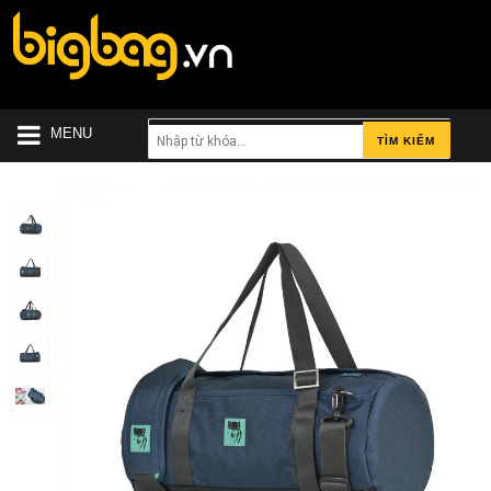
MENU
TÌM KIẾM