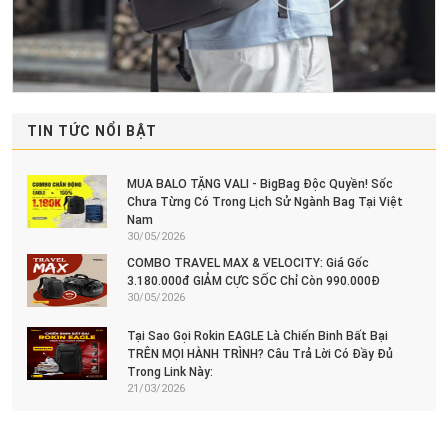
TIN TỨC NỔI BẬT
MUA BALO TẶNG VALI - BigBag Độc Quyền! Sốc
Chưa Từng Có Trong Lịch Sử Ngành Bag Tại Việt
Nam
30/05/2026
COMBO TRAVEL MAX & VELOCITY: Giá Gốc
3.180.000đ GIẢM CỰC SỐC Chỉ Còn 990.000Đ
30/05/2026
Tại Sao Gọi Rokin EAGLE Là Chiến Binh Bất Bại
TRÊN MỌI HÀNH TRÌNH? Câu Trả Lời Có Đầy Đủ
Trong Link Này:
21/03/2026