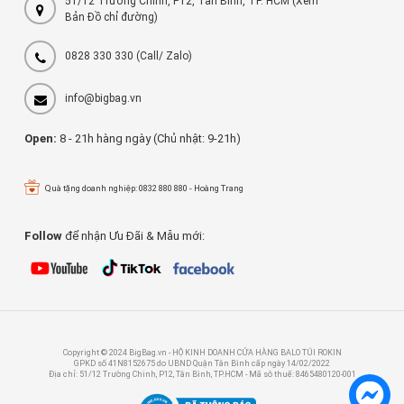
51/12 Trường Chinh, P12, Tân Bình, TP. HCM (Xem
Bản Đồ chỉ đường)
0828 330 330
(Call/ Zalo)
info@bigbag.vn
Open:
8 - 21h hàng ngày (Chủ nhật: 9-21h)
Quà tặng doanh nghiệp: 0832 880 880 - Hoàng Trang
Follow
để nhận Ưu Đãi & Mẫu mới:
Copyright © 2024 BigBag.vn - HỘ KINH DOANH CỬA HÀNG BALO TÚI ROKIN
GPKD số 41N8152675 do UBND Quận Tân Bình cấp ngày 14/02/2022
Địa chỉ: 51/12 Trường Chinh, P12, Tân Bình, TP.HCM - Mã sô thuế: 8465480120-001