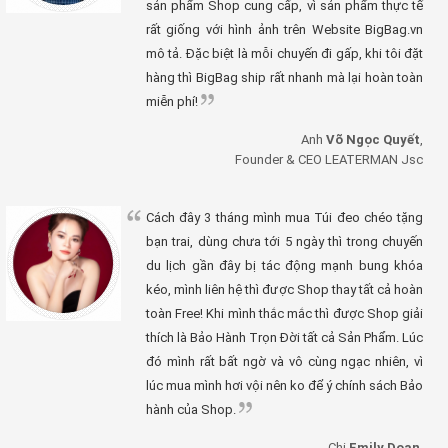
sản phẩm Shop cung cấp, vì sản phẩm thực tế
rất giống với hình ảnh trên Website BigBag.vn
mô tả. Đặc biệt là mỗi chuyến đi gấp, khi tôi đặt
hàng thì BigBag ship rất nhanh mà lại hoàn toàn
miễn phí!
Anh
Võ Ngọc Quyết
,
Founder & CEO LEATERMAN Jsc
Cách đây 3 tháng mình mua Túi đeo chéo tặng
bạn trai, dùng chưa tới 5 ngày thì trong chuyến
du lịch gần đây bị tác động mạnh bung khóa
kéo, mình liên hệ thì được Shop thay tất cả hoàn
toàn Free! Khi mình thắc mắc thì được Shop giải
thích là Bảo Hành Trọn Đời tất cả Sản Phẩm. Lúc
đó mình rất bất ngờ và vô cùng ngạc nhiên, vì
lúc mua mình hơi vội nên ko để ý chính sách Bảo
hành của Shop.
Chị
Emily Doan
,