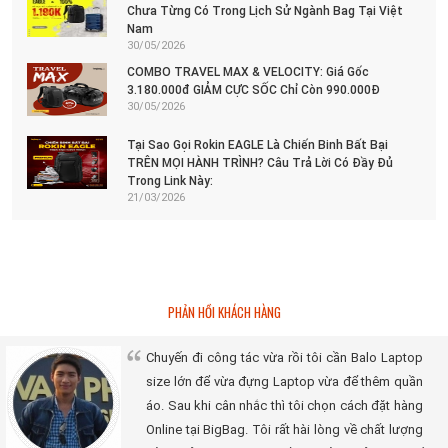
Chưa Từng Có Trong Lịch Sử Ngành Bag Tại Việt
Nam
30/05/2026
COMBO TRAVEL MAX & VELOCITY: Giá Gốc
3.180.000đ GIẢM CỰC SỐC Chỉ Còn 990.000Đ
30/05/2026
Tại Sao Gọi Rokin EAGLE Là Chiến Binh Bất Bại
TRÊN MỌI HÀNH TRÌNH? Câu Trả Lời Có Đầy Đủ
Trong Link Này:
21/03/2026
PHẢN HỒI KHÁCH HÀNG
Chuyến đi công tác vừa rồi tôi cần Balo Laptop
size lớn để vừa đựng Laptop vừa để thêm quần
áo. Sau khi cân nhắc thì tôi chọn cách đặt hàng
Online tại BigBag. Tôi rất hài lòng về chất lượng