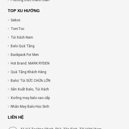
Phương thức thanh toán
TOP XU HƯỚNG
Sakos
TomToc
Túi Xách Nam
Balo Quà Tặng
Backpack For Men
Hot Brand: MARK RYDEN
Quà Tặng Khách Hàng
Balo/ Túi SỨC CHỨA LỚN
Sản Xuất Balo, Túi Xách
Xưởng may balo cao cấp
Nhận May Balo Học Sinh
LIÊN HỆ