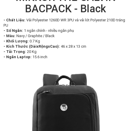
BACPACK - Black
- Chất Liệu:
Vải Polyester 1260D WR 3PU và vải lót Polyester 210D tráng
PU
- Số Ngăn:
1 ngăn chính - nhiều ngăn phụ
- Màu:
Navy / Graphite / Black
- Khối Lượng:
0.7 Kg
- Kích Thước (DàixRộngxCao):
46 x 28 x 13 cm
- Tải Trọng:
20 Kg
- Ngăn Laptop:
15.6 inch