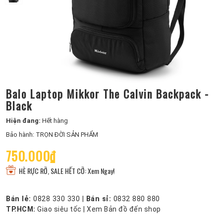
Balo Laptop Mikkor The Calvin Backpack -
Black
Hiện đang:
Hết hàng
Bảo hành: TRỌN ĐỜI SẢN PHẨM
750.000₫
HÈ RỰC RỠ, SALE HẾT CỠ: Xem Ngay!
Bán lẻ:
0828 330 330
|
Bán sỉ:
0832 880 880
TP.HCM:
Giao siêu tốc
|
Xem Bản đồ đến shop