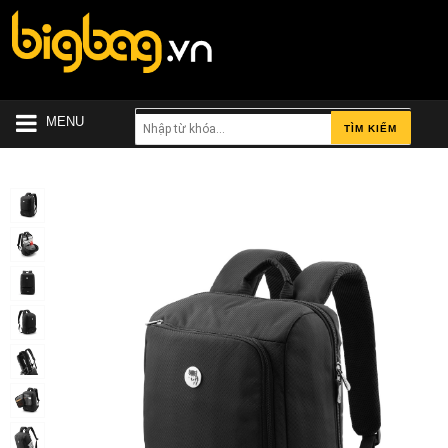
MENU
TÌM KIẾM