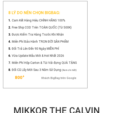
8 LÝ DO NÊN CHỌN BIGBAG:
1.
Cam Kết Hàng Hiệu CHÍNH HÃNG 100%
2.
Free Ship COD Trên TOÀN QUỐC (Từ 500K)
3.
Được Kiểm Tra Hàng Trước Khi Nhận
4.
Miễn Phí Bảo Hành TRỌN ĐỜI SẢN PHẨM
5.
Đổi Trả Lên Đến 90 Ngày MIỄN PHÍ
6.
Vừa Update Mẫu Mới & Hot Nhất 2026
7.
Miễn Phí Hộp Carton & Túi Vải đựng QUÀ TẶNG
8.
Đổi Cũ Lấy Mới Sau 3 Năm Sử Dụng
(Xem chi tiết)
+
800
Khách BigBag trên Google
MIKKOR THE CALVIN