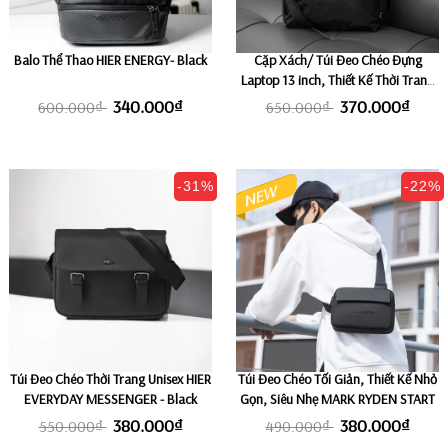
Balo Thể Thao HIER ENERGY- Black
Cặp Xách/ Túi Đeo Chéo Đựng
Laptop 13 inch, Thiết Kế Thời Trang
HIER MODERNIST
340.000₫
370.000₫
600.000₫
650.000₫
-31%
-22%
Túi Đeo Chéo Thời Trang Unisex HIER
Túi Đeo Chéo Tối Giản, Thiết Kế Nhỏ
EVERYDAY MESSENGER - Black
Gọn, Siêu Nhẹ MARK RYDEN START
380.000₫
380.000₫
550.000₫
490.000₫