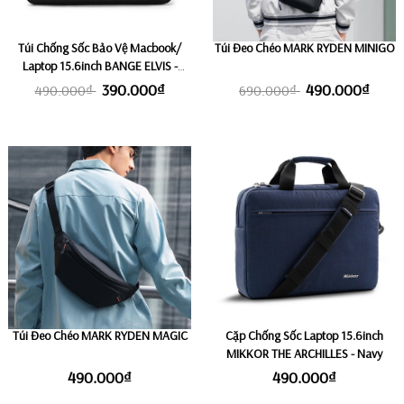
Túi Chống Sốc Bảo Vệ Macbook/
Túi Đeo Chéo MARK RYDEN MINIGO
Laptop 15.6inch BANGE ELVIS -
BLACK
390.000₫
490.000₫
490.000₫
690.000₫
Túi Đeo Chéo MARK RYDEN MAGIC
Cặp Chống Sốc Laptop 15.6inch
MIKKOR THE ARCHILLES - Navy
490.000₫
490.000₫