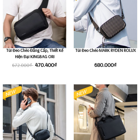
Túi Đeo Chéo Đẳng Cấp, Thiết Kế
Túi Đeo Chéo MARK RYDEN ROLUX
Hiện Đại KINGBAG ORI
470.400₫
680.000₫
672.000₫