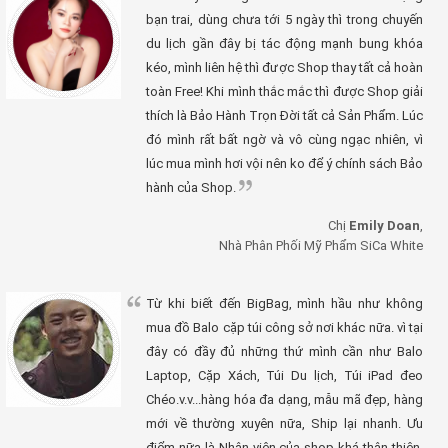
bạn trai, dùng chưa tới 5 ngày thì trong chuyến
du lịch gần đây bị tác động mạnh bung khóa
kéo, mình liên hệ thì được Shop thay tất cả hoàn
toàn Free! Khi mình thắc mắc thì được Shop giải
thích là Bảo Hành Trọn Đời tất cả Sản Phẩm. Lúc
đó mình rất bất ngờ và vô cùng ngạc nhiên, vì
lúc mua mình hơi vội nên ko để ý chính sách Bảo
hành của Shop.
Chị
Emily Doan
,
Nhà Phân Phối Mỹ Phẩm SiCa White
Từ khi biết đến BigBag, mình hầu như không
mua đồ Balo cặp túi công sở nơi khác nữa. vì tại
đây có đầy đủ những thứ mình cần như Balo
Laptop, Cặp Xách, Túi Du lịch, Túi iPad đeo
Chéo.v.v...hàng hóa đa dạng, mẫu mã đẹp, hàng
mới về thường xuyên nữa, Ship lại nhanh. Ưu
điểm nữa là Nhân viên của shop khá thân thiện,