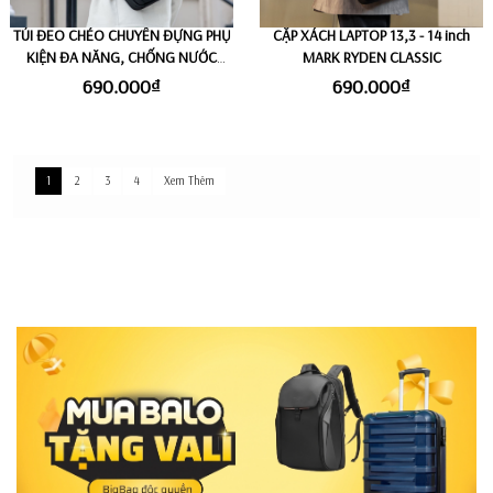
TÚI ĐEO CHÉO CHUYÊN ĐỰNG PHỤ
CẶP XÁCH LAPTOP 13,3 - 14 inch
KIỆN ĐA NĂNG, CHỐNG NƯỚC
MARK RYDEN CLASSIC
MARK RYDEN SWITCH STORAGE
690.000₫
690.000₫
1
2
3
4
Xem Thêm