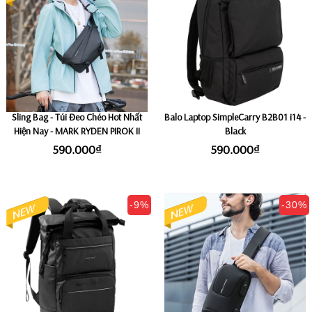
Sling Bag - Túi Đeo Chéo Hot Nhất
Balo Laptop SimpleCarry B2B01 i14 -
Hiện Nay - MARK RYDEN PIROK II
Black
590.000₫
590.000₫
-9%
-30%