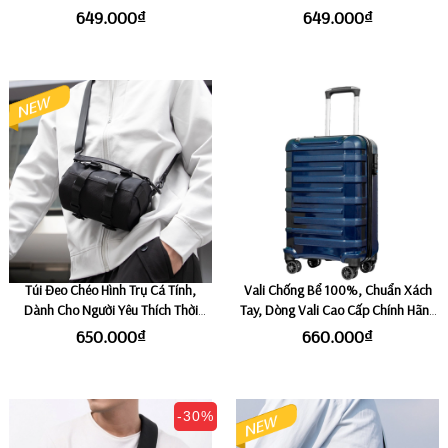
Black
649.000₫
649.000₫
Túi Đeo Chéo Hình Trụ Cá Tính,
Vali Chống Bể 100%, Chuẩn Xách
Dành Cho Người Yêu Thích Thời
Tay, Dòng Vali Cao Cấp Chính Hãng
Trang Độc Đáo, Khóa YKK Siêu Bền,
HP TRAVELKING PP680 - Navy
650.000₫
660.000₫
Ngăn Chứa Rộng Rãi MARK RYDEN
MOTOBARREL
-30%