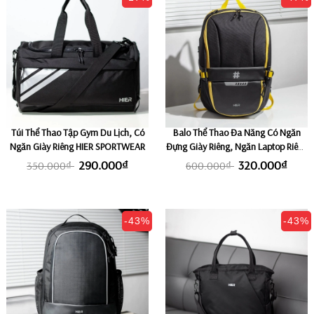
Túi Thể Thao Tập Gym Du Lịch, Có
Balo Thể Thao Đa Năng Có Ngăn
Ngăn Giày Riêng HIER SPORTWEAR
Đựng Giày Riêng, Ngăn Laptop Riêng
HIER DURABLE - Black/ Yellow
290.000₫
320.000₫
350.000₫
600.000₫
-43%
-43%