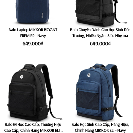
Balo Laptop MIKKOR BRYANT
Balo Chuyên Dành Cho Học Sinh Đến
PREMIER - Navy
Trường, Nhiều Ngăn, Siêu Nhẹ mà
Rộng Rãi, Phù Hợp Mang Đi Học
649.000₫
649.000₫
Hàng Ngày MIKKOR ELI - Graphite
Balo Đi Học Cao Cấp, Thương Hiệu
Balo Học Sinh Cao Cấp, Hàng Hiệu,
Cao Cấp, Chính Hãng MIKKOR ELI -
Chính Hãng MIKKOR ELI - Navy