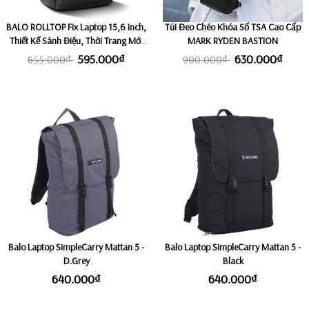
BALO ROLLTOP Fix Laptop 15,6 inch,
Túi Đeo Chéo Khóa Số TSA Cao Cấp
Thiết Kế Sành Điệu, Thời Trang Mới
MARK RYDEN BASTION
Nhất KINGBAG SOFIA II
595.000₫
630.000₫
655.000₫
900.000₫
Balo Laptop SimpleCarry Mattan 5 -
Balo Laptop SimpleCarry Mattan 5 -
D.Grey
Black
640.000₫
640.000₫