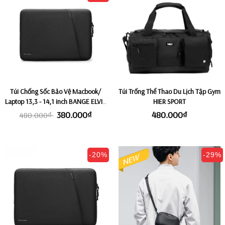
Túi Chống Sốc Bảo Vệ Macbook/
Túi Trống Thể Thao Du Lịch Tập Gym
Laptop 13,3 - 14,1 inch BANGE ELVIS
HIER SPORT
- BLACK
380.000₫
480.000₫
480.000₫
-20%
-29%