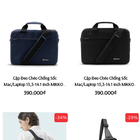
Cặp Đeo Chéo Chống Sốc
Cặp Đeo Chéo Chống Sốc
Mac/Laptop 13,3-14.1 inch MIKKOR
Mac/Laptop 13,3-14.1 inch MIKKOR
THE ARCHILLES - Navy
THE ARCHILLES - Black
390.000₫
390.000₫
-34%
-29%