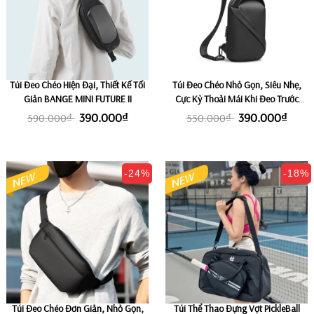
Túi Đeo Chéo Hiện Đại, Thiết Kế Tối
Túi Đeo Chéo Nhỏ Gọn, Siêu Nhẹ,
Giản BANGE MINI FUTURE II
Cực Kỳ Thoải Mái Khi Đeo Trước
Ngực MARK RYDEN CLEAR
390.000₫
390.000₫
590.000₫
550.000₫
-24%
-18%
Túi Đeo Chéo Đơn Giản, Nhỏ Gọn,
Túi Thể Thao Đựng Vợt PickleBall