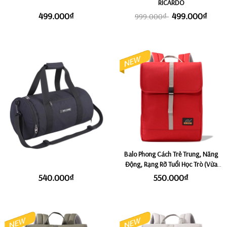
RICARDO
499.000₫
499.000₫
999.000₫
Túi SimpleCarry Gymbag - Black
Balo Phong Cách Trẻ Trung, Năng
Động, Rạng Rỡ Tuổi Học Trò (Vừa
Laptop 14") KMORE VIOLET - Red
540.000₫
550.000₫