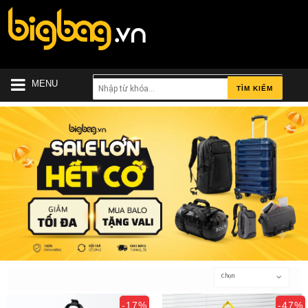
MENU
TÌM KIẾM
Chọn
-17%
-47%