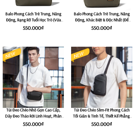
Balo Phong Cách Trẻ Trung, Năng
Balo Phong Cách Trẻ Trung, Năng
Động, Rạng Rỡ Tuổi Học Trò (Vừa
Động, Khác Biệt & Độc Nhất (Để
Laptop 14") KMORE VIOLET - Olive
được Laptop 14") KMORE SCARLLET
550.000₫
550.000₫
- Olive
Túi Đeo Chéo Nhỏ Gọn Cao Cấp,
Túi Đeo Chéo Slim-Fit Phong Cách
Dây Đeo Tháo Rời Linh Hoạt, Phân
Tối Giản & Tinh Tế, Thiết Kế Phẳng,
Loại Phụ Kiện Thông Minh, Thiết Kế
Dành Cho Người Yêu Thích Sự Gọn
550.000₫
550.000₫
Hiện Đại MARK RYDEN THIN EDEN
Nhẹ Và Năng Động MARK RYDEN
PROCARRY