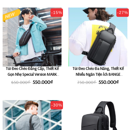
-15%
-27%
Túi Đeo Chéo Đẳng Cấp, Thiết Kế
Túi Đeo Chéo Đa Năng, Thiết Kế
Gọn Nhẹ Special Version MARK
Nhiều Ngăn Tiện Ích BANGE
RYDEN KECIL
GEORGE
550.000₫
550.000₫
650.000₫
750.000₫
-30%