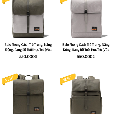
Balo Phong Cách Trẻ Trung, Năng
Balo Phong Cách Trẻ Trung, Năng
Động, Rạng Rỡ Tuổi Học Trò (Vừa
Động, Rạng Rỡ Tuổi Học Trò (Vừa
Laptop 14") KMORE VIOLET -
Laptop 14") KMORE VIOLET -
550.000₫
550.000₫
Satallite/Olive
Satallite