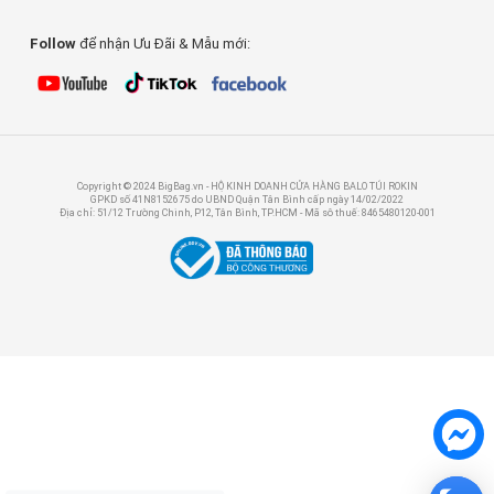
Follow
để nhận Ưu Đãi & Mẫu mới:
Copyright © 2024 BigBag.vn - HỘ KINH DOANH CỬA HÀNG BALO TÚI ROKIN
GPKD số 41N8152675 do UBND Quận Tân Bình cấp ngày 14/02/2022
Địa chỉ: 51/12 Trường Chinh, P12, Tân Bình, TP.HCM - Mã sô thuế: 8465480120-001