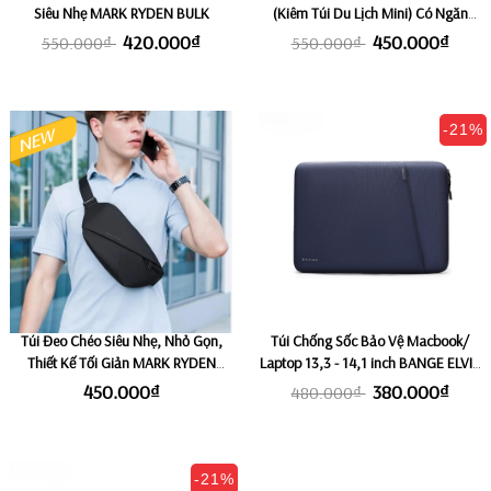
Siêu Nhẹ MARK RYDEN BULK
(Kiêm Túi Du Lịch Mini) Có Ngăn
Giày Riêng HIER 2 in 1
420.000₫
450.000₫
550.000₫
550.000₫
-21%
Túi Đeo Chéo Siêu Nhẹ, Nhỏ Gọn,
Túi Chống Sốc Bảo Vệ Macbook/
Thiết Kế Tối Giản MARK RYDEN
Laptop 13,3 - 14,1 inch BANGE ELVIS
SECRET
- BLUE
450.000₫
380.000₫
480.000₫
-21%