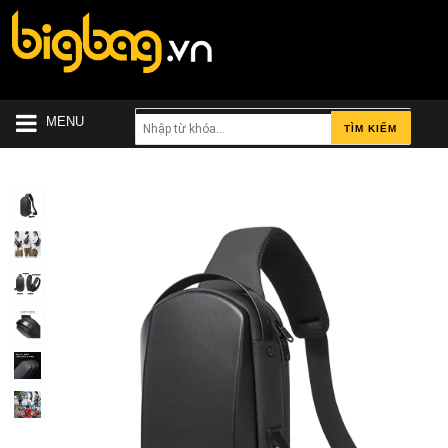
MENU
TÌM KIẾM