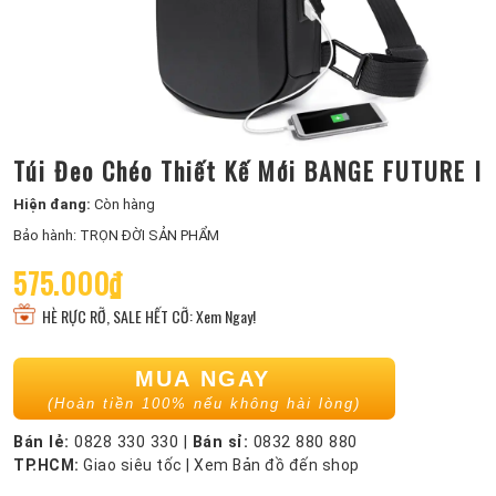
Túi Đeo Chéo Thiết Kế Mới BANGE FUTURE I
Hiện đang:
Còn hàng
Bảo hành: TRỌN ĐỜI SẢN PHẨM
575.000₫
HÈ RỰC RỠ, SALE HẾT CỠ: Xem Ngay!
MUA NGAY
(Hoàn tiền 100% nếu không hài lòng)
Bán lẻ:
0828 330 330
|
Bán sỉ:
0832 880 880
TP.HCM:
Giao siêu tốc
|
Xem Bản đồ đến shop