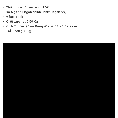
- Chất Liệu:
Polyester gù PVC
- Số Ngăn:
1 ngăn chính - nhiều ngăn phụ
- Màu:
Black
- Khối Lượng:
0.59 Kg
- Kích Thước (DàixRộngxCao):
31 X 17 X 9 cm
- Tải Trọng:
5 Kg