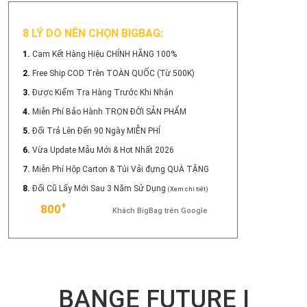
8 LÝ DO NÊN CHỌN BIGBAG:
1.
Cam Kết Hàng Hiệu CHÍNH HÃNG 100%
2.
Free Ship COD Trên TOÀN QUỐC (Từ 500K)
3.
Được Kiểm Tra Hàng Trước Khi Nhận
4.
Miễn Phí Bảo Hành TRỌN ĐỜI SẢN PHẨM
5.
Đổi Trả Lên Đến 90 Ngày MIỄN PHÍ
6.
Vừa Update Mẫu Mới & Hot Nhất 2026
7.
Miễn Phí Hộp Carton & Túi Vải đựng QUÀ TẶNG
8.
Đổi Cũ Lấy Mới Sau 3 Năm Sử Dụng
(Xem chi tiết)
+
800
Khách BigBag trên Google
BANGE FUTURE I