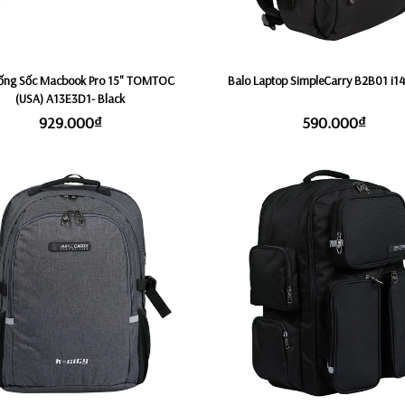
hống Sốc Macbook Pro 15" TOMTOC
Balo Laptop SimpleCarry B2B01 i14 
(USA) A13E3D1- Black
929.000₫
590.000₫