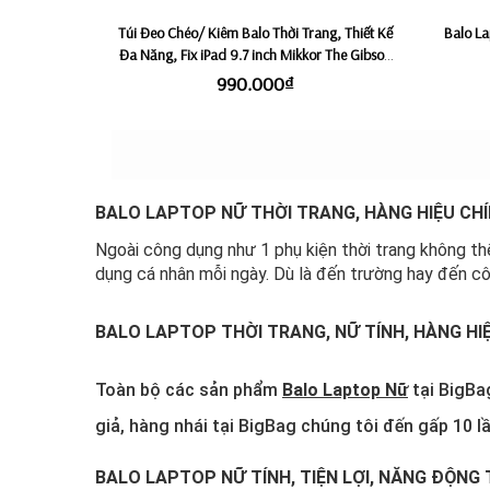
Túi Đeo Chéo/ Kiêm Balo Thời Trang, Thiết Kế
Balo La
Đa Năng, Fix iPad 9.7 inch Mikkor The Gibson
Sling - Graphite
990.000₫
BALO LAPTOP NỮ THỜI TRANG, HÀNG HIỆU CH
Ngoài công dụng như 1 phụ kiện thời trang không th
dụng cá nhân mỗi ngày. Dù là đến trường hay đến cô
BALO LAPTOP THỜI TRANG, NỮ TÍNH, HÀNG HI
Toàn bộ các sản phẩm
Balo Laptop Nữ
tại BigBa
giả, hàng nhái tại BigBag chúng tôi đến gấp 10 lầ
BALO LAPTOP NỮ TÍNH, TIỆN LỢI, NĂNG ĐỘNG 