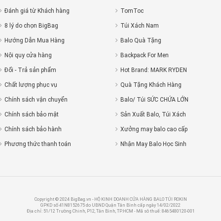
Đánh giá từ Khách hàng
TomToc
8 lý do chọn BigBag
Túi Xách Nam
Hướng Dẫn Mua Hàng
Balo Quà Tặng
Nội quy cửa hàng
Backpack For Men
Đổi - Trả sản phẩm
Hot Brand: MARK RYDEN
Chất lượng phục vụ
Quà Tặng Khách Hàng
Chính sách vận chuyển
Balo/ Túi SỨC CHỨA LỚN
Chính sách bảo mật
Sản Xuất Balo, Túi Xách
Chính sách bảo hành
Xưởng may balo cao cấp
Phương thức thanh toán
Nhận May Balo Học Sinh
Copyright © 2024 BigBag.vn - HỘ KINH DOANH CỬA HÀNG BALO TÚI ROKIN
GPKD số 41N8152675 do UBND Quận Tân Bình cấp ngày 14/02/2022
Địa chỉ: 51/12 Trường Chinh, P12, Tân Bình, TP.HCM - Mã sô thuế: 8465480120-001