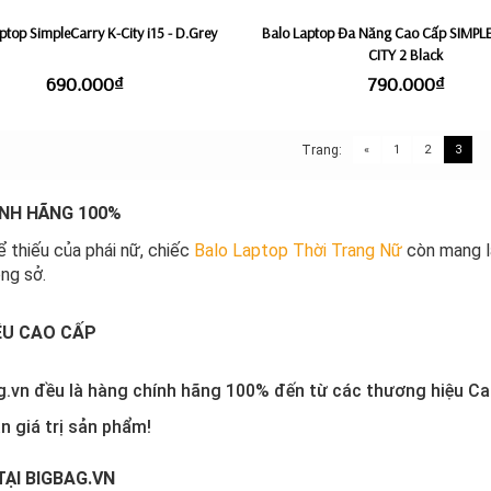
ptop SimpleCarry K-City i15 - D.Grey
Balo Laptop Đa Năng Cao Cấp SIMPL
CITY 2 Black
690.000₫
790.000₫
Trang:
«
1
2
3
ÍNH HÃNG 100%
ể thiếu của phái nữ, chiếc
Balo Laptop Thời Trang Nữ
còn mang lạ
ng sở.
ỆU CAO CẤP
g.vn đều là hàng chính hãng 100% đến từ các thương hiệu Ca
n giá trị sản phẩm!
TẠI BIGBAG.VN