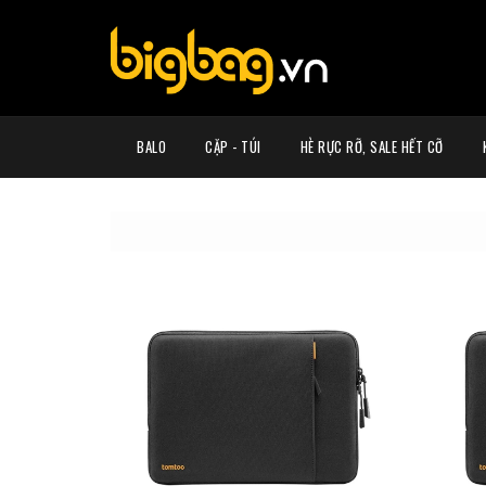
BALO
CẶP - TÚI
HÈ RỰC RỠ, SALE HẾT CỠ