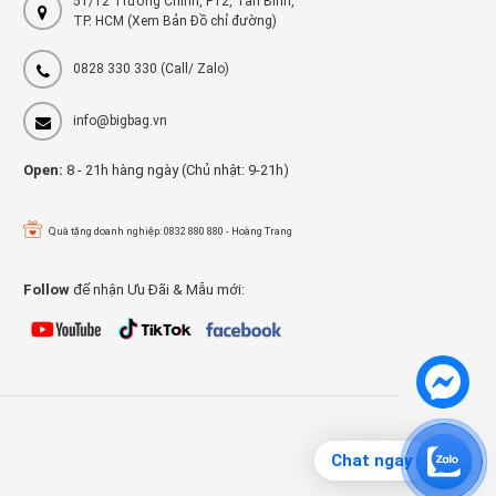
51/12 Trường Chinh, P12, Tân Bình,
TP. HCM (Xem Bản Đồ chỉ đường)
0828 330 330
(Call/ Zalo)
info@bigbag.vn
Open:
8 - 21h hàng ngày (Chủ nhật: 9-21h)
Quà tặng doanh nghiệp: 0832 880 880 - Hoàng Trang
Follow
để nhận Ưu Đãi & Mẫu mới:
Chat ngay