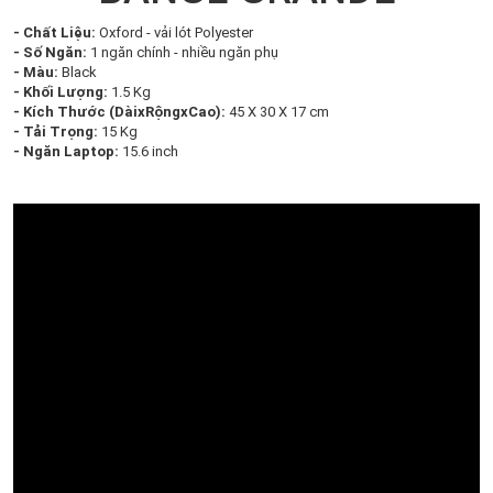
- Chất Liệu:
Oxford - vải lót Polyester
- Số Ngăn:
1 ngăn chính - nhiều ngăn phụ
- Màu:
Black
- Khối Lượng:
1.5 Kg
- Kích Thước (DàixRộngxCao):
45 X 30 X 17 cm
- Tải Trọng:
15 Kg
- Ngăn Laptop:
15.6 inch