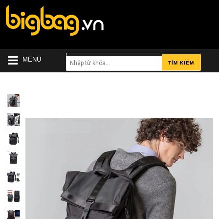
MENU
TÌM KIẾM