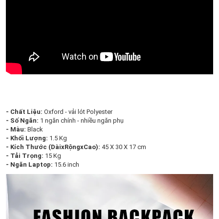
- Chất Liệu:
Oxford - vải lót Polyester
- Số Ngăn:
1 ngăn chính - nhiều ngăn phụ
- Màu:
Black
- Khối Lượng:
1.5 Kg
- Kích Thước (DàixRộngxCao):
45 X 30 X 17 cm
- Tải Trọng:
15 Kg
- Ngăn Laptop:
15.6 inch