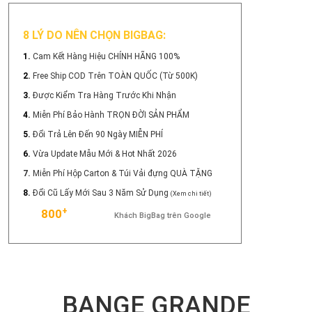
8 LÝ DO NÊN CHỌN BIGBAG:
1.
Cam Kết Hàng Hiệu CHÍNH HÃNG 100%
2.
Free Ship COD Trên TOÀN QUỐC (Từ 500K)
3.
Được Kiểm Tra Hàng Trước Khi Nhận
4.
Miễn Phí Bảo Hành TRỌN ĐỜI SẢN PHẨM
5.
Đổi Trả Lên Đến 90 Ngày MIỄN PHÍ
6.
Vừa Update Mẫu Mới & Hot Nhất 2026
7.
Miễn Phí Hộp Carton & Túi Vải đựng QUÀ TẶNG
8.
Đổi Cũ Lấy Mới Sau 3 Năm Sử Dụng
(Xem chi tiết)
+
800
Khách BigBag trên Google
BANGE GRANDE