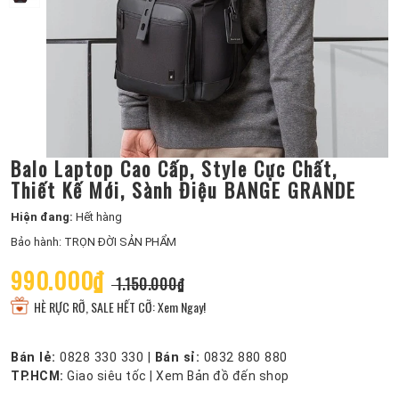
Balo Laptop Cao Cấp, Style Cực Chất,
Thiết Kế Mới, Sành Điệu BANGE GRANDE
Hiện đang:
Hết hàng
Bảo hành: TRỌN ĐỜI SẢN PHẨM
990.000₫
1.150.000₫
HÈ RỰC RỠ, SALE HẾT CỠ: Xem Ngay!
Bán lẻ:
0828 330 330
|
Bán sỉ:
0832 880 880
TP.HCM:
Giao siêu tốc
|
Xem Bản đồ đến shop