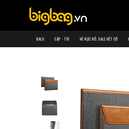
BALO
CẶP - TÚI
HÈ RỰC RỠ, SALE HẾT CỠ