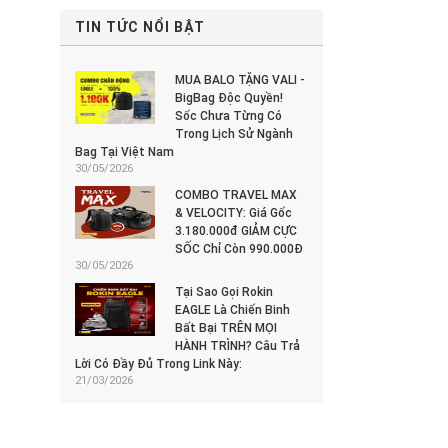
TIN TỨC NỔI BẬT
MUA BALO TẶNG VALI -
BigBag Độc Quyền!
Sốc Chưa Từng Có
Trong Lịch Sử Ngành
Bag Tại Việt Nam
30/05/2026
COMBO TRAVEL MAX
& VELOCITY: Giá Gốc
3.180.000đ GIẢM CỰC
SỐC Chỉ Còn 990.000Đ
30/05/2026
Tại Sao Gọi Rokin
EAGLE Là Chiến Binh
Bất Bại TRÊN MỌI
HÀNH TRÌNH? Câu Trả
Lời Có Đầy Đủ Trong Link Này:
21/03/2026