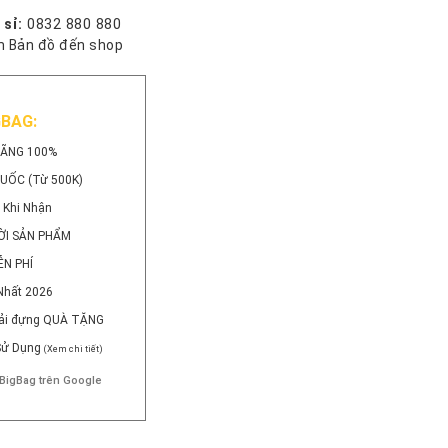
 sỉ:
0832 880 880
 Bản đồ đến shop
GBAG:
HÃNG 100%
QUỐC (Từ 500K)
 Khi Nhận
ỜI SẢN PHẨM
ỄN PHÍ
Nhất 2026
 Vải đựng QUÀ TẶNG
 Sử Dụng
(Xem chi tiết)
BigBag trên Google