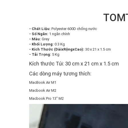
TOM
- Chất Liệu:
Polyester 600D chống nước
- Số Ngăn:
1 ngăn chính
- Màu:
Grey
- Khối Lượng:
0.3 Kg
- Kích Thước (DàixRộngxCao):
30 x 21 x 1.5 cm
- Tải Trọng:
5 Kg
Kích thước Túi: 30 cm x 21 cm x 1.5 cm
Các dòng máy tương thích:
MacBook Air M1
Macbook Air M2
Macbook Pro 13″ M2