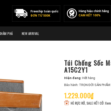
Hàng hiệu chính hãng
Freeship toàn quốc
CAM KẾT 100%
ĐƠN TỪ 500K
KHÁM PHÁ
NEW ARRIVAL
Túi Chống Sốc M
A15C2Y1
Hiện đang:
Hết hàng
Bảo hành: TRỌN ĐỜI SẢN PHẨM
1.229.000₫
HÈ RỰC RỠ, SALE HẾT CỠ: Xem 