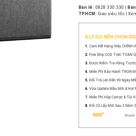
Bán lẻ:
0828 330 330
|
Bán
TP.HCM:
Giao siêu tốc
|
Xem
8 LÝ DO NÊN CHỌN BI
1.
Cam Kết Hàng Hiệu CHÍNH 
2.
Free Ship COD Trên TOÀN 
3.
Được Kiểm Tra Hàng Trước
4.
Miễn Phí Bảo Hành TRỌN Đ
5.
Đổi Trả Lên Đến 90 Ngày MI
6.
Vừa Update Mẫu Mới & Hot 
7.
Miễn Phí Hộp Carton & Túi
8.
Đổi Cũ Lấy Mới Sau 3 Năm
+
800
Khách 