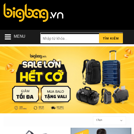
MENU
TÌM KIẾM
Chọn