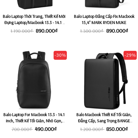
Balo Laptop Thời Trang, Thiết Kế Mới
Balo Laptop Đẳng Cấp Fix Macbook
Đựng Laptop/Macbook 13.3 - 14.1 -
15,4" MARK RYDEN MUKE
15 inch MARK RYDEN DEREK
890.000₫
890.000₫
1.190.000₫
1.300.000₫
-30%
-29%
Balo Laptop For Macbook 13.3 - 14.1
Balo Macbook Thiết Kế Tối Giản,
inch, Thiết Kế Tối Giản, Nhỏ Gọn,
Đẳng Cấp, Sang Trọng BANGE
Siêu Nhẹ KINGBAG ERIC
BRADO
490.000₫
850.000₫
700.000₫
1.200.000₫