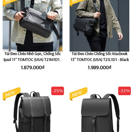
Túi Đeo Chéo Nhỏ Gọn, Chống Sốc
Túi Đeo Chéo Chống Sốc Macbook
Ipad 11" TOMTOC (USA) T21M1D1 -
13" TOMTOC (USA) T21L1D1 - Black
Black
1.879.000₫
1.989.000₫
-25%
-32%