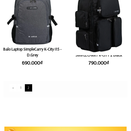
Balo Laptop SimpleCarry K-City i15 -
Balo Laptop Đa Năng Cao Cấp
D.Grey
SIMPLECARRY R-CITY 2 Black
690.000₫
790.000₫
«
1
2