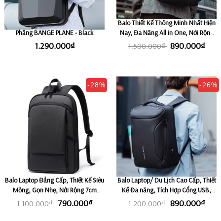
Balo Laptop Công Nghệ Thiết Kế
Balo Thiết Kế Thông Minh Nhất Hiện
Phẳng BANGE PLANE - Black
Nay, Đa Năng All in One, Nới Rộng
10cm, Mở 180 độ, Cổng Sạc USB,
1.290.000₫
890.000₫
1.500.000₫
Fix Laptop 15,6-17" MARK RYDEN
MARVEL
-28%
-26%
Balo Laptop Đẳng Cấp, Thiết Kế Siêu
Balo Laptop/ Du Lịch Cao Cấp, Thiết
Mỏng, Gọn Nhẹ, Nới Rộng 7cm
Kế Đa năng, Tích Hợp Cổng USB,
BANGE THIN SMART - Black
Ngăn Laptop Riêng 15,6-17" MARK
790.000₫
890.000₫
1.100.000₫
1.200.000₫
RYDEN COMPACTO PRO