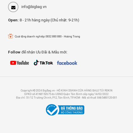
info@bigbag.vn
Open:
8 - 21h hàng ngày (Chủ nhật: 9-21h)
Quà tặng doanh nghiệp: 0832 880 880 - Hoàng Trang
Follow
để nhận Ưu Đãi & Mẫu mới:
Copyright © 2024 BigBag.vn - HỘ KINH DOANH CỬA HÀNG BALO TÚI ROKIN
GPKD số 41N8152675 do UBND Quận Tân Bình cấp ngày 14/02/2022
Địa chỉ: 51/12 Trường Chinh, P12, Tân Bình, TP.HCM - Mã sô thuế: 8465480120-001