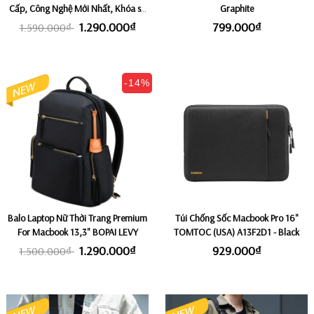
Cấp, Công Nghệ Mới Nhất, Khóa số
Graphite
TSA+Cổng USB, Fix Laptop 15,6"
1.290.000₫
799.000₫
1.590.000₫
MARK RYDEN DELTA
-14%
Balo Laptop Nữ Thời Trang Premium
Túi Chống Sốc Macbook Pro 16"
For Macbook 13,3" BOPAI LEVY
TOMTOC (USA) A13F2D1 - Black
1.290.000₫
929.000₫
1.500.000₫