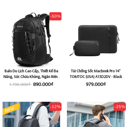
-50%
Balo Du Lịch Cao Cấp, Thiết Kế Đa
Túi Chống Sốc Macbook Pro 14"
Năng, Sức Chứa Khủng, Ngăn Riêng
TOMTOC (USA) A13D2DV - Black
Đựng Laptop Fix 17,3 inch ROKIN
890.000₫
979.000₫
1.790.000₫
ROADER 42L
-12%
-25%