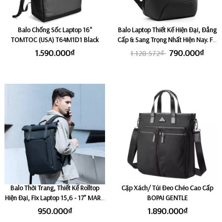
Balo Chống Sốc Laptop 16"
Balo Laptop Thiết Kế Hiện Đại, Đẳng
TOMTOC (USA) T64M1D1 Black
Cấp & Sang Trọng Nhất Hiện Nay. Fix
Laptop 15,6 inch KINGBAG APOLLO
1.590.000₫
790.000₫
1.128.572₫
Balo Thời Trang, Thiết Kế Rolltop
Cặp Xách/ Túi Đeo Chéo Cao Cấp
Hiện Đại, Fix Laptop 15,6 - 17" MARK
BOPAI GENTLE
RYDEN URBAN
950.000₫
1.890.000₫