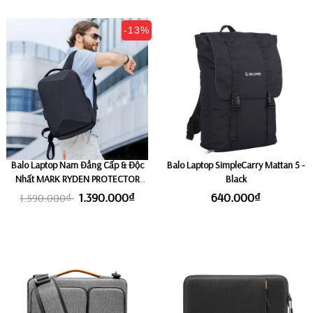
-13%
Balo Laptop Nam Đẳng Cấp & Độc
Balo Laptop SimpleCarry Mattan 5 -
Nhất MARK RYDEN PROTECTOR
Black
[Phiên Bản Có Tích Hợp Áo Mưa Pro]
1.390.000₫
640.000₫
1.590.000₫