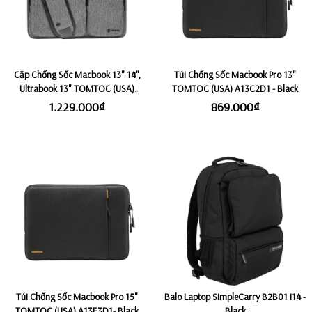
Cặp Chống Sốc Macbook 13" 14",
Túi Chống Sốc Macbook Pro 13"
Ultrabook 13" TOMTOC (USA)
TOMTOC (USA) A13C2D1 - Black
A42D3G3 - Grey
1.229.000₫
869.000₫
Túi Chống Sốc Macbook Pro 15"
Balo Laptop SimpleCarry B2B01 i14 -
TOMTOC (USA) A13E3D1- Black
Black