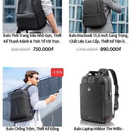
Balo Thời Trang Siêu Nhỏ Gọn, Thiết
Balo Macbook 15,6 inch Sang Trọng,
Kế Thanh Mảnh & Tinh Tế Với Trọng
Chất Liệu Cao Cấp, Thiết Kế Tiện Ích,
Lượng Siêu Nhẹ Fix Macbook 13.3"
Ngăn Laptop Riêng MARK RYDEN
750.000₫
890.000₫
850.000₫
1.190.000₫
(Tối đa Laptop 14.1 inch) MARK
BETA
RYDEN CALM
-19%
Balo Chống Trộm, Thiết Kế Đẳng
Balo Laptop Mikkor The Willis -