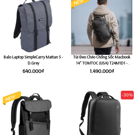
Balo Laptop SimpleCarry Mattan 5 -
Túi Đeo Chéo Chống Sốc Macbook
D.Grey
14" TOMTOC (USA) T24M1D1 -
Black
640.000₫
1.490.000₫
-30%