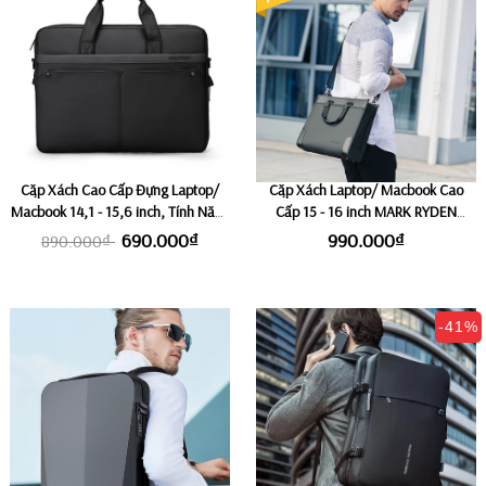
Cặp Xách Cao Cấp Đựng Laptop/
Cặp Xách Laptop/ Macbook Cao
Macbook 14,1 - 15,6 inch, Tính Năng
Cấp 15 - 16 inch MARK RYDEN
Nới Rộng Thông Minh MARK RYDEN
LUXMAN
690.000₫
990.000₫
890.000₫
DELUX
-41%