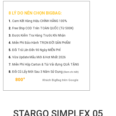
8 LÝ DO NÊN CHỌN BIGBAG:
1.
Cam Kết Hàng Hiệu CHÍNH HÃNG 100%
2.
Free Ship COD Trên TOÀN QUỐC (Từ 500K)
3.
Được Kiểm Tra Hàng Trước Khi Nhận
4.
Miễn Phí Bảo Hành TRỌN ĐỜI SẢN PHẨM
5.
Đổi Trả Lên Đến 90 Ngày MIỄN PHÍ
6.
Vừa Update Mẫu Mới & Hot Nhất 2026
7.
Miễn Phí Hộp Carton & Túi Vải đựng QUÀ TẶNG
8.
Đổi Cũ Lấy Mới Sau 3 Năm Sử Dụng
(Xem chi tiết)
+
800
Khách BigBag trên Google
STARGO SIMPLEX 05