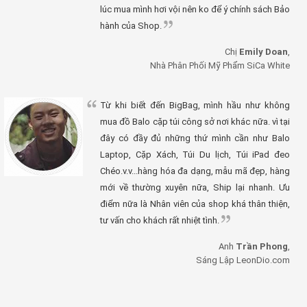
lúc mua mình hơi vội nên ko để ý chính sách Bảo
hành của Shop.
Chị
Emily Doan
,
Nhà Phân Phối Mỹ Phẩm SiCa White
Từ khi biết đến BigBag, mình hầu như không
mua đồ Balo cặp túi công sở nơi khác nữa. vì tại
đây có đầy đủ những thứ mình cần như Balo
Laptop, Cặp Xách, Túi Du lịch, Túi iPad đeo
Chéo.v.v...hàng hóa đa dạng, mẫu mã đẹp, hàng
mới về thường xuyên nữa, Ship lại nhanh. Ưu
điểm nữa là Nhân viên của shop khá thân thiện,
tư vấn cho khách rất nhiệt tình.
Anh
Trần Phong
,
Sáng Lập LeonDio.com