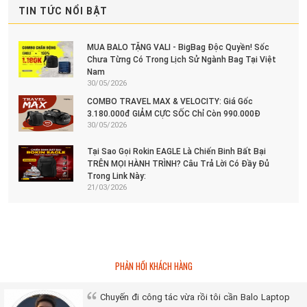
TIN TỨC NỔI BẬT
MUA BALO TẶNG VALI - BigBag Độc Quyền! Sốc
Chưa Từng Có Trong Lịch Sử Ngành Bag Tại Việt
Nam
30/05/2026
COMBO TRAVEL MAX & VELOCITY: Giá Gốc
3.180.000đ GIẢM CỰC SỐC Chỉ Còn 990.000Đ
30/05/2026
Tại Sao Gọi Rokin EAGLE Là Chiến Binh Bất Bại
TRÊN MỌI HÀNH TRÌNH? Câu Trả Lời Có Đầy Đủ
Trong Link Này:
21/03/2026
PHẢN HỒI KHÁCH HÀNG
Chuyến đi công tác vừa rồi tôi cần Balo Laptop