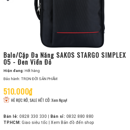
Balo/Cặp Đa Năng SAKOS STARGO SIMPLEX
05 - Đen Viền Đỏ
Hiện đang:
Hết hàng
Bảo hành: TRỌN ĐỜI SẢN PHẨM
510.000₫
HÈ RỰC RỠ, SALE HẾT CỠ: Xem Ngay!
Bán lẻ:
0828 330 330
|
Bán sỉ:
0832 880 880
TP.HCM:
Giao siêu tốc
|
Xem Bản đồ đến shop