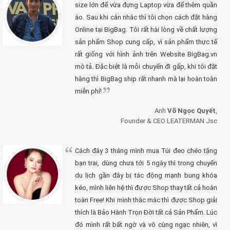
size lớn để vừa đựng Laptop vừa để thêm quần
áo. Sau khi cân nhắc thì tôi chọn cách đặt hàng
Online tại BigBag. Tôi rất hài lòng về chất lượng
sản phẩm Shop cung cấp, vì sản phẩm thực tế
rất giống với hình ảnh trên Website BigBag.vn
mô tả. Đặc biệt là mỗi chuyến đi gấp, khi tôi đặt
hàng thì BigBag ship rất nhanh mà lại hoàn toàn
miễn phí!
Anh
Võ Ngọc Quyết
,
Founder & CEO LEATERMAN Jsc
Cách đây 3 tháng mình mua Túi đeo chéo tặng
bạn trai, dùng chưa tới 5 ngày thì trong chuyến
du lịch gần đây bị tác động mạnh bung khóa
kéo, mình liên hệ thì được Shop thay tất cả hoàn
toàn Free! Khi mình thắc mắc thì được Shop giải
thích là Bảo Hành Trọn Đời tất cả Sản Phẩm. Lúc
đó mình rất bất ngờ và vô cùng ngạc nhiên, vì