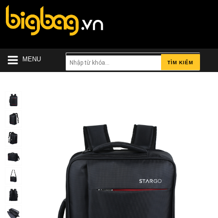
MENU
TÌM KIẾM