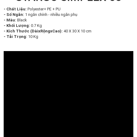
- Chất Liệu:
Polyester+ PE + PU
- Số Ngăn:
1 ngăn chính - nhiều ngăn phụ
- Màu:
Black
- Khối Lượng:
0.7 Kg
- Kích Thước (DàixRộngxCao):
40 X 30 X 10 cm
- Tải Trọng:
10 Kg