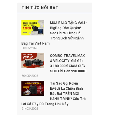
TIN TỨC NỔI BẬT
MUA BALO TẶNG VALI -
BigBag Độc Quyền!
Sốc Chưa Từng Có
Trong Lịch Sử Ngành
Bag Tại Việt Nam
30/05/2026
COMBO TRAVEL MAX
& VELOCITY: Giá Gốc
3.180.000đ GIẢM CỰC
SỐC Chỉ Còn 990.000Đ
30/05/2026
Tại Sao Gọi Rokin
EAGLE Là Chiến Binh
Bất Bại TRÊN MỌI
HÀNH TRÌNH? Câu Trả
Lời Có Đầy Đủ Trong Link Này:
21/03/2026