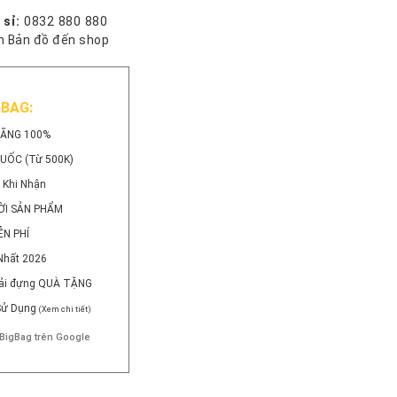
 sỉ:
0832 880 880
 Bản đồ đến shop
GBAG:
HÃNG 100%
QUỐC (Từ 500K)
 Khi Nhận
ỜI SẢN PHẨM
ỄN PHÍ
Nhất 2026
 Vải đựng QUÀ TẶNG
 Sử Dụng
(Xem chi tiết)
BigBag trên Google