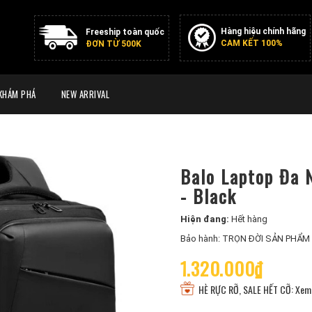
Hàng hiệu chính hãng
Freeship toàn quốc
CAM KẾT 100%
ĐƠN TỪ 500K
KHÁM PHÁ
NEW ARRIVAL
Balo Laptop Đa 
- Black
Hiện đang:
Hết hàng
Bảo hành: TRỌN ĐỜI SẢN PHẨM
1.320.000₫
HÈ RỰC RỠ, SALE HẾT CỠ: Xem 