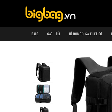
BALO
CẶP - TÚI
HÈ RỰC RỠ, SALE HẾT CỠ