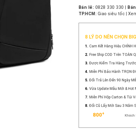
Bán lẻ:
0828 330 330
|
Bán
TP.HCM:
Giao siêu tốc
|
Xem
8 LÝ DO NÊN CHỌN BI
1.
Cam Kết Hàng Hiệu CHÍNH 
2.
Free Ship COD Trên TOÀN 
3.
Được Kiểm Tra Hàng Trước
4.
Miễn Phí Bảo Hành TRỌN Đ
5.
Đổi Trả Lên Đến 90 Ngày MI
6.
Vừa Update Mẫu Mới & Hot 
7.
Miễn Phí Hộp Carton & Túi
8.
Đổi Cũ Lấy Mới Sau 3 Năm
+
800
Khách 