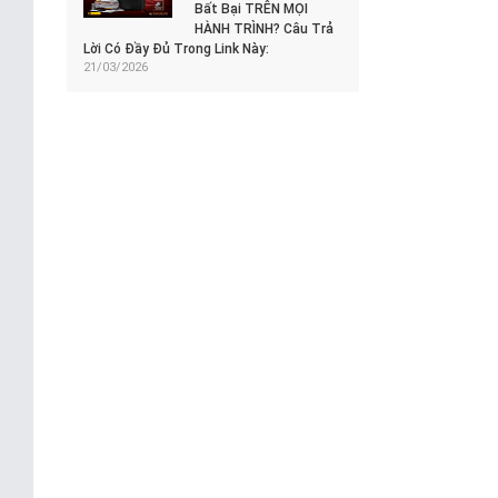
Bất Bại TRÊN MỌI
HÀNH TRÌNH? Câu Trả
Lời Có Đầy Đủ Trong Link Này:
21/03/2026