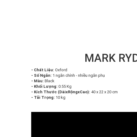
MARK RYD
- Chất Liệu:
Oxford
- Số Ngăn:
1 ngăn chính - nhiều ngăn phụ
- Màu:
Black
- Khối Lượng:
0.55 Kg
- Kích Thước (DàixRộngxCao):
40 x 22 x 20 cm
- Tải Trọng:
10 kg