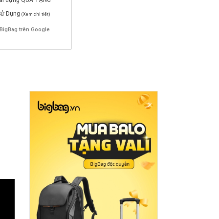
 Sử Dụng
(Xem chi tiết)
BigBag trên Google