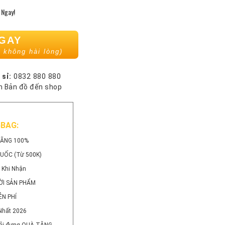
Ngay!
NGAY
 không hài lòng)
 sỉ:
0832 880 880
 Bản đồ đến shop
GBAG:
HÃNG 100%
QUỐC (Từ 500K)
 Khi Nhận
ỜI SẢN PHẨM
ỄN PHÍ
Nhất 2026
 Vải đựng QUÀ TẶNG