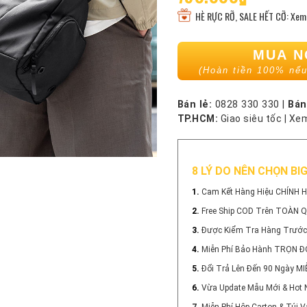
HÈ RỰC RỠ, SALE HẾT CỠ: Xem 
MUA 
(Hoàn tiền 100% nếu
Bán lẻ:
0828 330 330
|
Bán
TP.HCM:
Giao siêu tốc
|
Xem
8 LÝ DO NÊN CHỌN BI
1.
Cam Kết Hàng Hiệu CHÍNH 
2.
Free Ship COD Trên TOÀN 
3.
Được Kiểm Tra Hàng Trước
4.
Miễn Phí Bảo Hành TRỌN Đ
5.
Đổi Trả Lên Đến 90 Ngày MI
6.
Vừa Update Mẫu Mới & Hot 
7.
Miễn Phí Hộp Carton & Túi