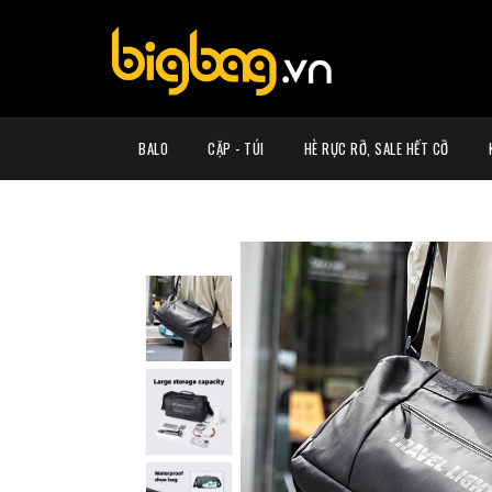
BALO
CẶP - TÚI
HÈ RỰC RỠ, SALE HẾT CỠ