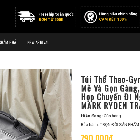
Hàng hiệu chính hãng
Freeship toàn quốc
CAM KẾT 100%
ĐƠN TỪ 500K
KHÁM PHÁ
NEW ARRIVAL
Túi Thể Thao-Gy
Mẽ Và Gọn Gàng,
Hợp Chuyến Đi N
MARK RYDEN TR
Hiện đang:
Còn hàng
Bảo hành: TRỌN ĐỜI SẢN PHẨM
790.000₫