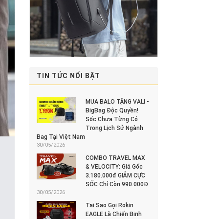
TIN TỨC NỔI BẬT
MUA BALO TẶNG VALI -
BigBag Độc Quyền!
Sốc Chưa Từng Có
Trong Lịch Sử Ngành
Bag Tại Việt Nam
30/05/2026
COMBO TRAVEL MAX
& VELOCITY: Giá Gốc
3.180.000đ GIẢM CỰC
SỐC Chỉ Còn 990.000Đ
30/05/2026
Tại Sao Gọi Rokin
EAGLE Là Chiến Binh