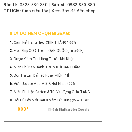
Bán lẻ:
0828 330 330
|
Bán sỉ:
0832 880 880
TP.HCM:
Giao siêu tốc
|
Xem Bản đồ đến shop
8 LÝ DO NÊN CHỌN BIGBAG:
1.
Cam Kết Hàng Hiệu CHÍNH HÃNG 100%
2.
Free Ship COD Trên TOÀN QUỐC (Từ 500K)
3.
Được Kiểm Tra Hàng Trước Khi Nhận
4.
Miễn Phí Bảo Hành TRỌN ĐỜI SẢN PHẨM
5.
Đổi Trả Lên Đến 90 Ngày MIỄN PHÍ
6.
Vừa Update Mẫu Mới & Hot Nhất 2026
7.
Miễn Phí Hộp Carton & Túi Vải đựng QUÀ TẶNG
8.
Đổi Cũ Lấy Mới Sau 3 Năm Sử Dụng
(Xem chi tiết)
+
800
Khách BigBag trên Google