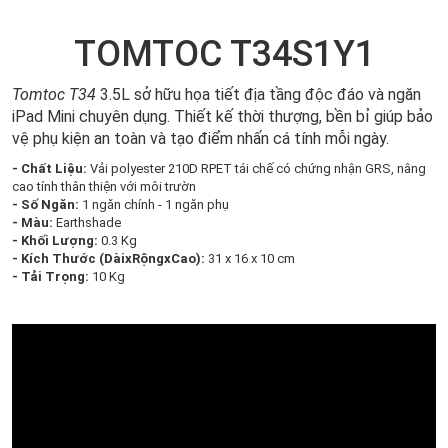
TOMTOC T34S1Y1
Tomtoc T34
3.5L sở hữu họa tiết địa tầng độc đáo và ngăn
iPad Mini chuyên dụng. Thiết kế thời thượng, bền bỉ giúp bảo
vệ phụ kiện an toàn và tạo điểm nhấn cá tính mỗi ngày.
- Chất Liệu:
Vải polyester 210D RPET tái chế có chứng nhận GRS, nâng
cao tính thân thiện với môi trườn
- Số Ngăn:
1 ngăn chính - 1 ngăn phụ
- Màu:
Earthshade
- Khối Lượng:
0.3 Kg
- Kích Thước (DàixRộngxCao):
31 x 16 x 10 cm
- Tải Trọng:
10 Kg