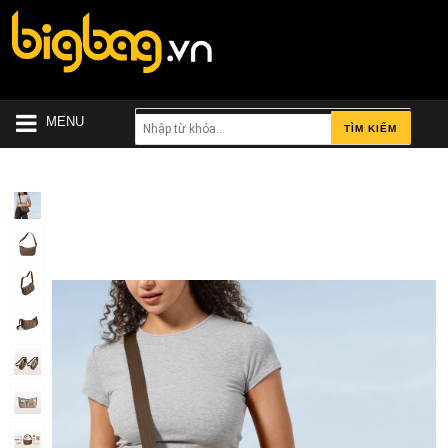
MENU
TÌM KIẾM