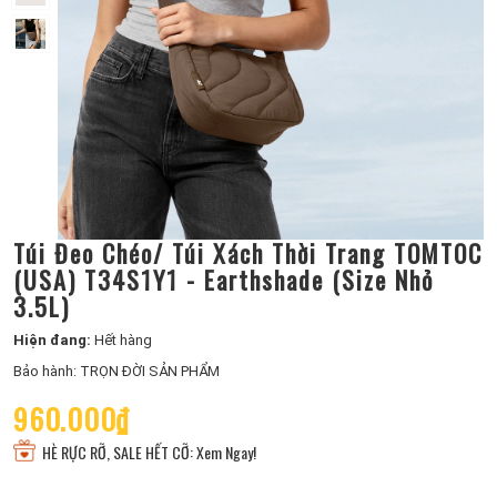
Túi Đeo Chéo/ Túi Xách Thời Trang TOMTOC
(USA) T34S1Y1 - Earthshade (Size Nhỏ
3.5L)
Hiện đang:
Hết hàng
Bảo hành: TRỌN ĐỜI SẢN PHẨM
960.000₫
HÈ RỰC RỠ, SALE HẾT CỠ: Xem Ngay!