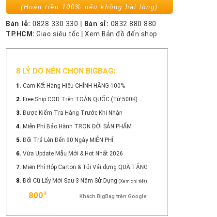
(Hoàn tiền 100% nếu không hài lòng)
Bán lẻ:
0828 330 330
|
Bán sỉ:
0832 880 880
TP.HCM:
Giao siêu tốc
|
Xem Bản đồ đến shop
8 LÝ DO NÊN CHỌN BIGBAG:
1.
Cam Kết Hàng Hiệu CHÍNH HÃNG 100%
2.
Free Ship COD Trên TOÀN QUỐC (Từ 500K)
3.
Được Kiểm Tra Hàng Trước Khi Nhận
4.
Miễn Phí Bảo Hành TRỌN ĐỜI SẢN PHẨM
5.
Đổi Trả Lên Đến 90 Ngày MIỄN PHÍ
6.
Vừa Update Mẫu Mới & Hot Nhất 2026
7.
Miễn Phí Hộp Carton & Túi Vải đựng QUÀ TẶNG
8.
Đổi Cũ Lấy Mới Sau 3 Năm Sử Dụng
(Xem chi tiết)
+
800
Khách BigBag trên Google