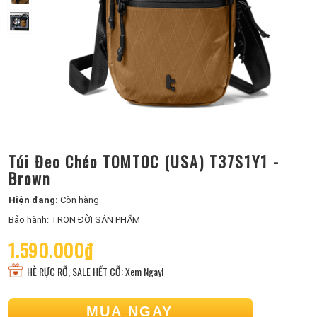
Túi Đeo Chéo TOMTOC (USA) T37S1Y1 -
Brown
Hiện đang:
Còn hàng
Bảo hành: TRỌN ĐỜI SẢN PHẨM
1.590.000₫
HÈ RỰC RỠ, SALE HẾT CỠ: Xem Ngay!
MUA NGAY