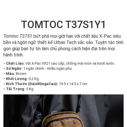
TOMTOC T37S1Y1
Tomtoc T37S1
bứt phá mọi giới hạn với chất liệu X-Pac siêu
bền và ngôn ngữ thiết kế Urban Tech sắc sảo. Tuyệt tác tinh
gọn giúp bạn tự tin làm chủ phong cách hiện đại trên mọi
hành trình.
- Chất Liệu:
Vải X-Pac VX21 cao cấp, chống mài mòn và trượt nước
- Số Ngăn:
1 ngăn chính - nhiều ngăn phụ
- Màu:
Brown
- Khối Lượng:
0.2 Kg
- Kích Thước (DàixRộngxCao):
19.5 x 14.5 x 7 cm
- Tải Trọng:
5 Kg