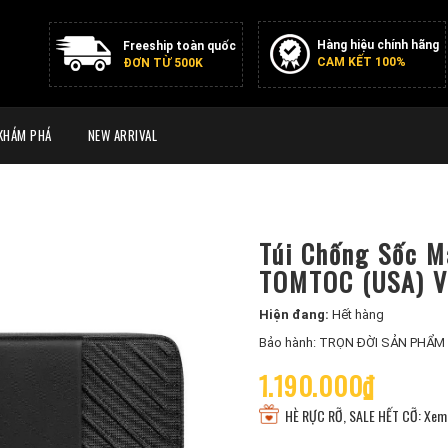
Hàng hiệu chính hãng
Freeship toàn quốc
CAM KẾT 100%
ĐƠN TỪ 500K
KHÁM PHÁ
NEW ARRIVAL
Túi Chống Sốc M
TOMTOC (USA) V
Hiện đang:
Hết hàng
Bảo hành: TRỌN ĐỜI SẢN PHẨM
1.190.000₫
HÈ RỰC RỠ, SALE HẾT CỠ: Xem 