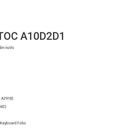
OC A10D2D1
hấm nước
2 A2918)
442)
 Keyboard Folio