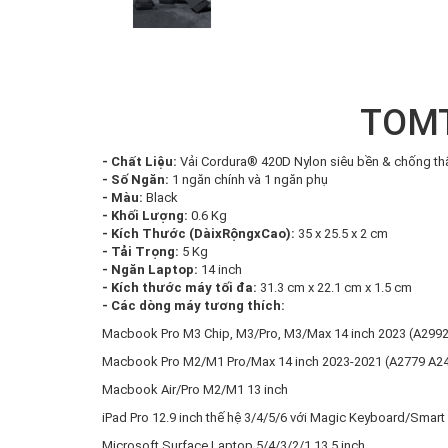
TOMT
- Chất Liệu:
Vải Cordura® 420D Nylon siêu bền & chống t
- Số Ngăn:
1 ngăn chính và 1 ngăn phụ
- Màu:
Black
- Khối Lượng:
0.6 Kg
- Kích Thước (DàixRộngxCao):
35 x 25.5 x 2 cm
- Tải Trọng:
5 Kg
- Ngăn Laptop:
14 inch
- Kích thước máy tối đa:
31.3 cm x 22.1 cm x 1.5 cm
- Các dòng máy tương thích:
Macbook Pro M3 Chip, M3/Pro, M3/Max 14 inch 2023 (A299
Macbook Pro M2/M1 Pro/Max 14 inch 2023-2021 (A2779 A2
Macbook Air/Pro M2/M1 13 inch
iPad Pro 12.9 inch thế hệ 3/4/5/6 với Magic Keyboard/Smart
Microsoft Surface Laptop 5/4/3/2/1 13.5 inch