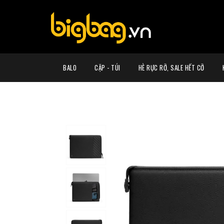
BALO
CẶP - TÚI
HÈ RỰC RỠ, SALE HẾT CỠ