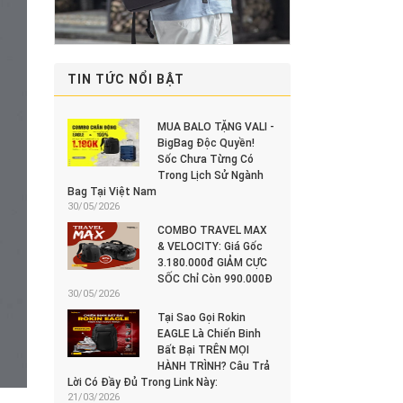
TIN TỨC NỔI BẬT
MUA BALO TẶNG VALI -
BigBag Độc Quyền!
Sốc Chưa Từng Có
Trong Lịch Sử Ngành
Bag Tại Việt Nam
30/05/2026
COMBO TRAVEL MAX
& VELOCITY: Giá Gốc
3.180.000đ GIẢM CỰC
SỐC Chỉ Còn 990.000Đ
30/05/2026
Tại Sao Gọi Rokin
EAGLE Là Chiến Binh
Bất Bại TRÊN MỌI
HÀNH TRÌNH? Câu Trả
Lời Có Đầy Đủ Trong Link Này:
21/03/2026