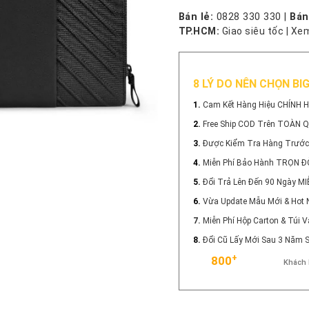
Bán lẻ:
0828 330 330
|
Bán
TP.HCM:
Giao siêu tốc
|
Xem
8 LÝ DO NÊN CHỌN BI
1.
Cam Kết Hàng Hiệu CHÍNH 
2.
Free Ship COD Trên TOÀN 
3.
Được Kiểm Tra Hàng Trước
4.
Miễn Phí Bảo Hành TRỌN Đ
5.
Đổi Trả Lên Đến 90 Ngày MI
6.
Vừa Update Mẫu Mới & Hot 
7.
Miễn Phí Hộp Carton & Túi
8.
Đổi Cũ Lấy Mới Sau 3 Năm
+
800
Khách 