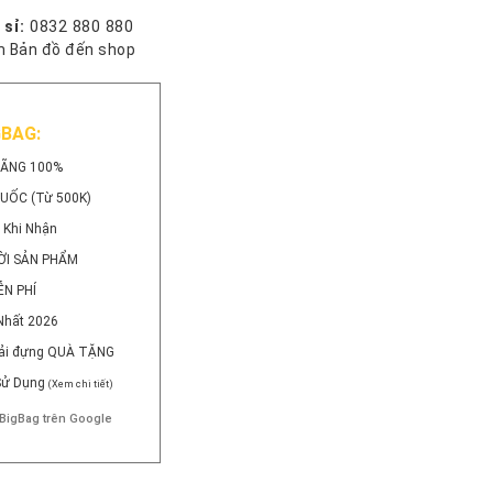
 sỉ:
0832 880 880
 Bản đồ đến shop
GBAG:
HÃNG 100%
QUỐC (Từ 500K)
 Khi Nhận
ỜI SẢN PHẨM
ỄN PHÍ
Nhất 2026
 Vải đựng QUÀ TẶNG
 Sử Dụng
(Xem chi tiết)
BigBag trên Google