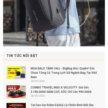
TIN TỨC NỔI BẬT
MUA BALO TẶNG VALI - BigBag Độc Quyền! Sốc
Chưa Từng Có Trong Lịch Sử Ngành Bag Tại Việt
Nam
30/05/2026
COMBO TRAVEL MAX & VELOCITY: Giá Gốc
3.180.000đ GIẢM CỰC SỐC Chỉ Còn 990.000Đ
30/05/2026
Tại Sao Gọi Rokin EAGLE Là Chiến Binh Bất Bại