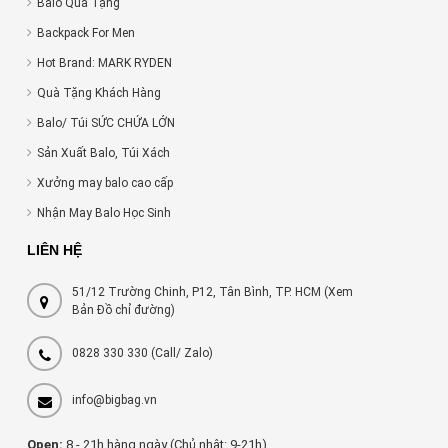
Balo Quà Tặng
Backpack For Men
Hot Brand: MARK RYDEN
Quà Tặng Khách Hàng
Balo/ Túi SỨC CHỨA LỚN
Sản Xuất Balo, Túi Xách
Xưởng may balo cao cấp
Nhận May Balo Học Sinh
LIÊN HỆ
51/12 Trường Chinh, P12, Tân Bình, TP. HCM (Xem
Bản Đồ chỉ đường)
0828 330 330
(Call/ Zalo)
info@bigbag.vn
Open:
8 - 21h hàng ngày (Chủ nhật: 9-21h)