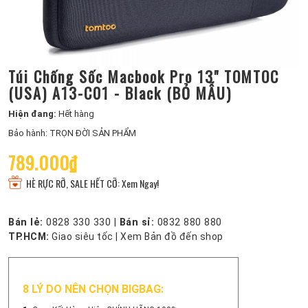
Túi Chống Sốc Macbook Pro 13" TOMTOC
(USA) A13-C01 - Black (BỎ MẪU)
Hiện đang:
Hết hàng
Bảo hành: TRỌN ĐỜI SẢN PHẨM
789.000₫
HÈ RỰC RỠ, SALE HẾT CỠ: Xem Ngay!
Bán lẻ:
0828 330 330
|
Bán sỉ:
0832 880 880
TP.HCM:
Giao siêu tốc
|
Xem Bản đồ đến shop
8 LÝ DO NÊN CHỌN BIGBAG: