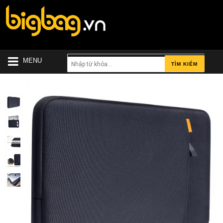
MENU
TÌM KIẾM