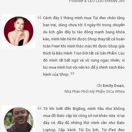
Founder & CEO LEATERMAN Jsc
Cách đây 3 tháng mình mua Túi đeo chéo tặng
bạn trai, dùng chưa tới 5 ngày thì trong chuyến
du lịch gần đây bị tác động mạnh bung khóa
kéo, mình liên hệ thì được Shop thay tất cả hoàn
toàn Free! Khi mình thắc mắc thì được Shop giải
thích là Bảo Hành Trọn Đời tất cả Sản Phẩm. Lúc
đó mình rất bất ngờ và vô cùng ngạc nhiên, vì
lúc mua mình hơi vội nên ko để ý chính sách Bảo
hành của Shop.
Chị
Emily Doan
,
Nhà Phân Phối Mỹ Phẩm SiCa White
Từ khi biết đến BigBag, mình hầu như không
mua đồ Balo cặp túi công sở nơi khác nữa. vì tại
đây có đầy đủ những thứ mình cần như Balo
Laptop, Cặp Xách, Túi Du lịch, Túi iPad đeo