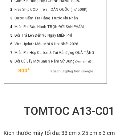
1.
Cam Kết Hàng Hiệu CHÍNH HÃNG 100%
2.
Free Ship COD Trên TOÀN QUỐC (Từ 500K)
3.
Được Kiểm Tra Hàng Trước Khi Nhận
4.
Miễn Phí Bảo Hành TRỌN ĐỜI SẢN PHẨM
5.
Đổi Trả Lên Đến 90 Ngày MIỄN PHÍ
6.
Vừa Update Mẫu Mới & Hot Nhất 2026
7.
Miễn Phí Hộp Carton & Túi Vải đựng QUÀ TẶNG
8.
Đổi Cũ Lấy Mới Sau 3 Năm Sử Dụng
(Xem chi tiết)
+
800
Khách BigBag trên Google
TOMTOC A13-C01
Kích thước máy tối đa: 33 cm x 25 cm x 3 cm