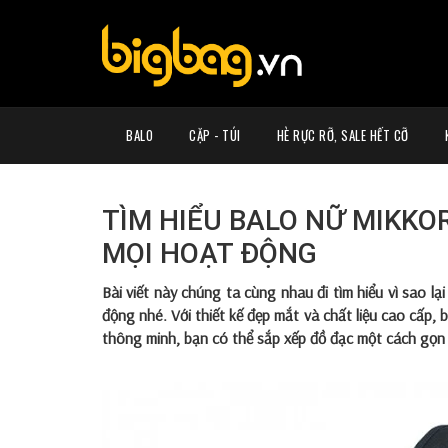
BALO
CẶP - TÚI
HÈ RỰC RỠ, SALE HẾT CỠ
TÌM HIỂU BALO NỮ MIKKO
MỌI HOẠT ĐỘNG
Bài viết này chúng ta cùng nhau đi tìm hiểu vì sao lạ
động nhé. Với thiết kế đẹp mắt và chất liệu cao cấp,
thông minh, bạn có thể sắp xếp đồ đạc một cách gọ