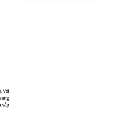
. Với
 sang
n sắp