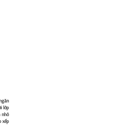
 ngăn
i lớp
n nhỏ
p xếp