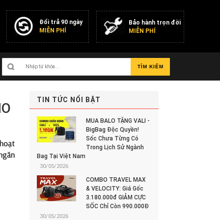
Đổi trả 90 ngày
Bảo hành trọn đời
MIỄN PHÍ
MIỄN PHÍ
TÌM KIẾM
TIN TỨC NỔI BẬT
HO
MUA BALO TẶNG VALI -
BigBag Độc Quyền!
Sốc Chưa Từng Có
 hoạt
Trong Lịch Sử Ngành
 ngăn
Bag Tại Việt Nam
30/05/2026
COMBO TRAVEL MAX
& VELOCITY: Giá Gốc
3.180.000đ GIẢM CỰC
SỐC Chỉ Còn 990.000Đ
30/05/2026