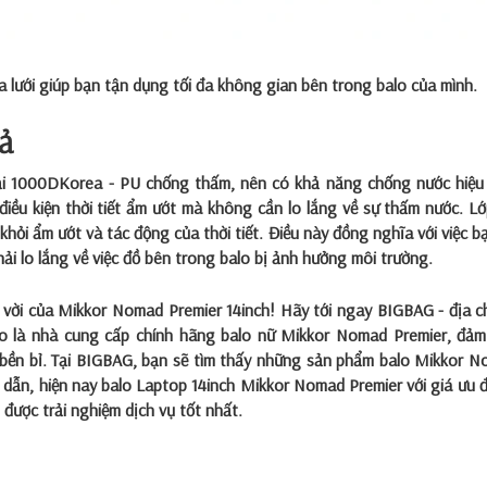
 lưới giúp bạn tận dụng tối đa không gian bên trong balo của mình.
uả
vải 1000DKorea - PU chống thấm, nên có khả năng chống nước hiệu
iều kiện thời tiết ẩm ướt mà không cần lo lắng về sự thấm nước. Lớ
ỏi ẩm ướt và tác động của thời tiết. Điều này đồng nghĩa với việc b
ải lo lắng về việc đồ bên trong balo bị ảnh hưởng môi trường.
t vời của Mikkor Nomad Premier 14inch! Hãy tới ngay BIGBAG - địa ch
o là nhà cung cấp chính hãng balo nữ Mikkor Nomad Premier, đả
 bền bỉ. Tại BIGBAG, bạn sẽ tìm thấy những sản phẩm balo Mikkor 
p dẫn, hiện nay balo Laptop 14inch Mikkor Nomad Premier với giá ưu đ
 được trải nghiệm dịch vụ tốt nhất.