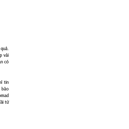
 quả.
p vải
ạn có
ỉ tin
m bảo
Nomad
ãi từ