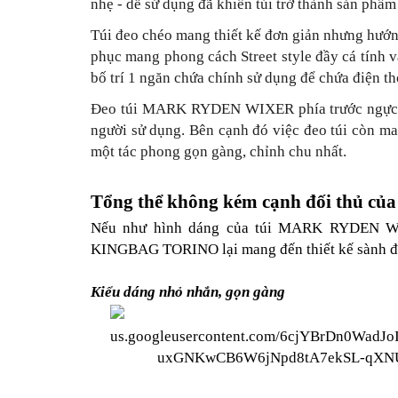
nhẹ - dễ sử dụng đã khiến túi trở thành sản phẩm 
Túi đeo chéo mang thiết kế đơn giản nhưng hướng
phục mang phong cách Street style đầy cá tính v
bố trí 1 ngăn chứa chính sử dụng để chứa điện th
Đeo túi MARK RYDEN WIXER phía trước ngực hoặ
người sử dụng. Bên cạnh đó việc đeo túi còn man
một tác phong gọn gàng, chỉnh chu nhất.
Tổng thể không kém cạnh đối thủ c
Nếu như hình dáng của túi MARK RYDEN WIXE
KINGBAG TORINO lại mang đến thiết kế sành điệ
Kiểu dáng nhỏ nhắn, gọn gàng