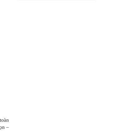
oàn 
n – 