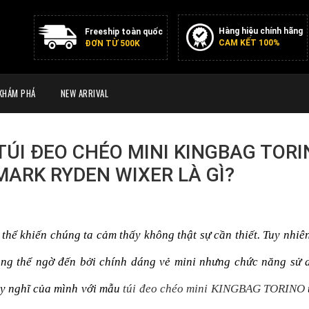
Hàng hiệu chính hãng
Freeship toàn quốc
CAM KẾT 100%
ĐƠN TỪ 500K
KHÁM PHÁ
NEW ARRIVAL
TÚI ĐEO CHÉO MINI KINGBAG TOR
MARK RYDEN WIXER LÀ GÌ?
 thể khiến chúng ta cảm thấy không thật sự cần thiết. Tuy nhiên
ông thể ngờ đến bởi chính dáng vẻ mini nhưng chức năng sử d
y nghĩ của mình với mẫu 
túi đeo chéo mini KINGBAG TORINO
 