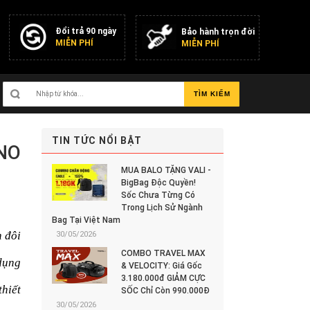
Đổi trả 90 ngày
Bảo hành trọn đời
MIỄN PHÍ
MIỄN PHÍ
TÌM KIẾM
TIN TỨC NỔI BẬT
INO
MUA BALO TẶNG VALI -
BigBag Độc Quyền!
Sốc Chưa Từng Có
Trong Lịch Sử Ngành
Bag Tại Việt Nam
 đôi 
30/05/2026
COMBO TRAVEL MAX
ụng 
& VELOCITY: Giá Gốc
3.180.000đ GIẢM CỰC
thiết 
SỐC Chỉ Còn 990.000Đ
30/05/2026