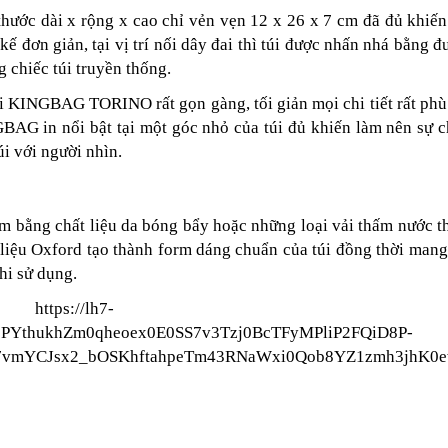
ớc dài x rộng x cao chỉ vẻn vẹn 12 x 26 x 7 cm đã đủ khiến 
ế đơn giản, tại vị trí nối dây đai thì túi được nhấn nhá bằng đ
 chiếc túi truyền thống.
úi KINGBAG TORINO rất gọn gàng, tối giản mọi chi tiết rất phù
BAG in nổi bật tại một góc nhỏ của túi đủ khiến làm nên sự c
i với người nhìn.
ằng chất liệu da bóng bẩy hoặc những loại vải thấm nước th
 liệu Oxford tạo thành form dáng chuẩn của túi đồng thời mang
khi sử dụng.