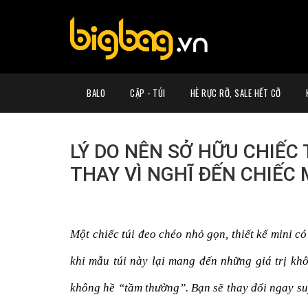
BALO
CẶP - TÚI
HÈ RỰC RỠ, SALE HẾT CỠ
LÝ DO NÊN SỞ HỮU CHIẾC 
THAY VÌ NGHĨ ĐẾN CHIẾC 
Một chiếc túi đeo chéo nhỏ gọn, thiết kế mini có
khi mẫu túi này lại mang đến những giá trị kh
không hề “tầm thường”. Bạn sẽ thay đổi ngay su