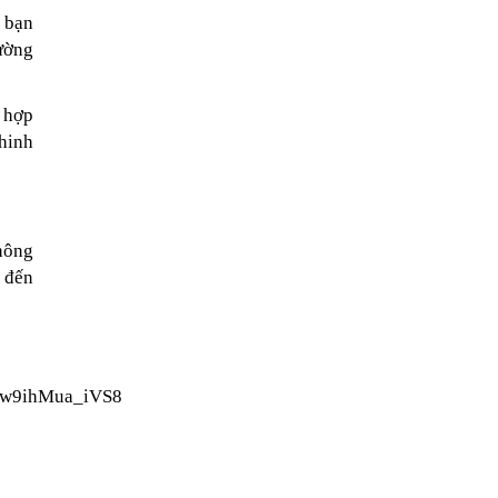
bạn 
ường 
 hợp 
hinh 
ông 
 đến 