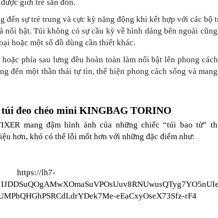
được giới trẻ săn đón.
 đến sự trẻ trung và cực kỳ năng động khi kết hợp với các bộ t
à nổi bật. Túi không có sự cầu kỳ về hình dáng bên ngoài cũng
oại hoặc một số đồ dùng cần thiết khác.
c phía sau lưng đều hoàn toàn làm nổi bật lên phong cách 
g đến một thần thái tự tin, thể hiện phong cách sống và mang
ủa túi đeo chéo mini KINGBAG TORINO
R mang đậm hình ảnh của những chiếc “túi bao tử” thì 
u hơn, khó có thể lỗi mốt hơn với những đặc điểm như: