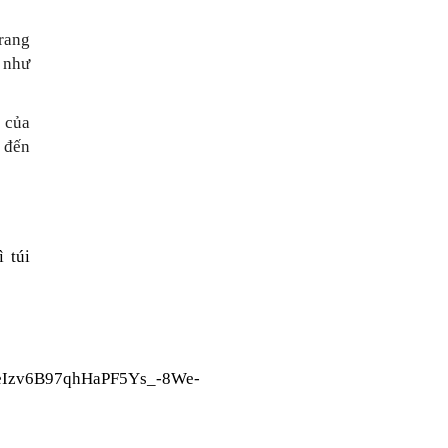
rang 
 như 
của 
 đến 
túi 