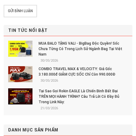
GỬI BÌNH LUẬN
TIN TỨC NỔI BẬT
MUA BALO TẶNG VALI - BigBag Độc Quyền! Sốc
Chưa Từng Có Trong Lịch Sử Ngành Bag Tại Việt
Nam
30/05/2026
COMBO TRAVEL MAX & VELOCITY: Giá Gốc
3.180.000đ GIẢM CỰC SỐC Chỉ Còn 990.000Đ
30/05/2026
Tại Sao Gọi Rokin EAGLE Là Chiến Binh Bất Bại
TRÊN MỌI HÀNH TRÌNH? Câu Trả Lời Có Đầy Đủ
Trong Link Này:
21/03/2026
DANH MỤC SẢN PHẨM