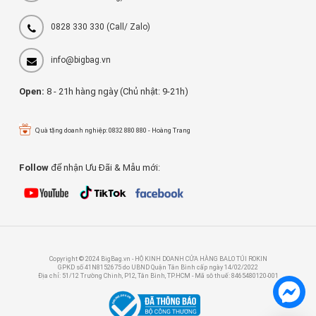
0828 330 330
(Call/ Zalo)
info@bigbag.vn
Open:
8 - 21h hàng ngày (Chủ nhật: 9-21h)
Quà tặng doanh nghiệp: 0832 880 880 - Hoàng Trang
Follow
để nhận Ưu Đãi & Mẫu mới:
Copyright © 2024 BigBag.vn - HỘ KINH DOANH CỬA HÀNG BALO TÚI ROKIN
GPKD số 41N8152675 do UBND Quận Tân Bình cấp ngày 14/02/2022
Địa chỉ: 51/12 Trường Chinh, P12, Tân Bình, TP.HCM - Mã sô thuế: 8465480120-001