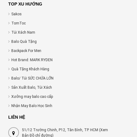
TOP XU HƯỚNG
Sakos
TomToc
Túi Xách Nam
Balo Quà Tặng
Backpack For Men
Hot Brand: MARK RYDEN
Quà Tặng Khách Hàng
Balo/ Túi SỨC CHỨA LỚN
Sản Xuất Balo, Túi Xách
Xưởng may balo cao cấp
Nhận May Balo Học Sinh
LIÊN HỆ
51/12 Trường Chinh, P12, Tân Bình, TP. HCM (Xem
Bản Đồ chỉ đường)