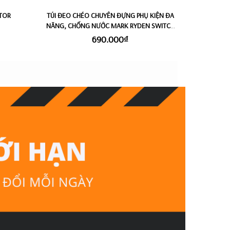
ITOR
TÚI ĐEO CHÉO CHUYÊN ĐỰNG PHỤ KIỆN ĐA
NĂNG, CHỐNG NƯỚC MARK RYDEN SWITCH
STORAGE
690.000₫