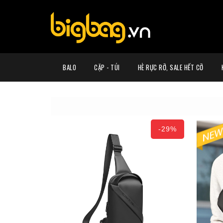
BALO
CẶP - TÚI
HÈ RỰC RỠ, SALE HẾT CỠ
-29%