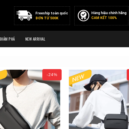
Hàng hiệu chính hãng
Freeship toàn quốc
CAM KẾT 100%
ĐƠN TỪ 500K
KHÁM PHÁ
NEW ARRIVAL
-24%