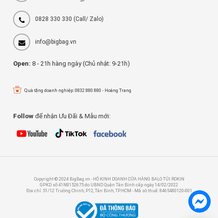
0828 330 330
(Call/ Zalo)
info@bigbag.vn
Open:
8 - 21h hàng ngày (Chủ nhật: 9-21h)
Quà tặng doanh nghiệp: 0832 880 880 - Hoàng Trang
Follow
để nhận Ưu Đãi & Mẫu mới:
Copyright © 2024 BigBag.vn - HỘ KINH DOANH CỬA HÀNG BALO TÚI ROKIN
GPKD số 41N8152675 do UBND Quận Tân Bình cấp ngày 14/02/2022
Địa chỉ: 51/12 Trường Chinh, P12, Tân Bình, TP.HCM - Mã sô thuế: 8465480120-001