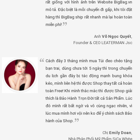
rất giống với hình ảnh trên Website BigBag.vn
mô tả. Đặc biệt là mỗi chuyến đi gấp, khi tôi đặt
hàng thì BigBag ship rất nhanh mà lại hoàn toàn
miễn phí!
Anh
Võ Ngọc Quyết
,
Founder & CEO LEATERMAN Jsc
Cách đây 3 tháng mình mua Túi đeo chéo tặng
bạn trai, dùng chưa tới 5 ngày thì trong chuyến
du lịch gần đây bị tác động mạnh bung khóa
kéo, mình liên hệ thì được Shop thay tất cả hoàn
toàn Free! Khi mình thắc mắc thì được Shop giải
thích là Bảo Hành Trọn Đời tất cả Sản Phẩm. Lúc
đó mình rất bất ngờ và vô cùng ngạc nhiên, vì
lúc mua mình hơi vội nên ko để ý chính sách Bảo
hành của Shop.
Chị
Emily Doan
,
Nhà Phân Phối Mỹ Phẩm SiCa White