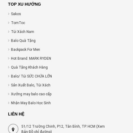
TOP XU HƯỚNG
Sakos
TomToc
Túi Xách Nam
Balo Quà Tặng
Backpack For Men
Hot Brand: MARK RYDEN
Quà Tặng Khách Hàng
Balo/ Túi SỨC CHỨA LỚN
Sản Xuất Balo, Túi Xách
Xưởng may balo cao cấp
Nhận May Balo Học Sinh
LIÊN HỆ
51/12 Trường Chinh, P12, Tân Bình, TP. HCM (Xem
Bản Đồ chỉ đường)