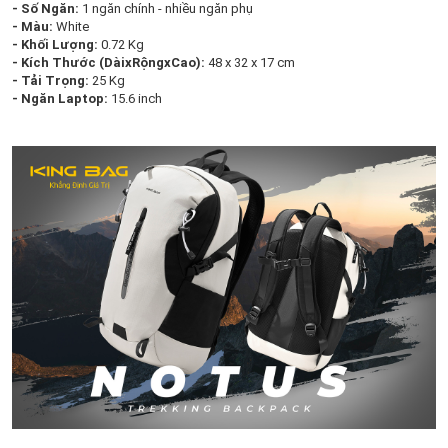
- Số Ngăn:
1 ngăn chính - nhiều ngăn phụ
- Màu:
White
- Khối Lượng:
0.72 Kg
- Kích Thước (DàixRộngxCao):
48 x 32 x 17 cm
- Tải Trọng:
25 Kg
- Ngăn Laptop:
15.6 inch