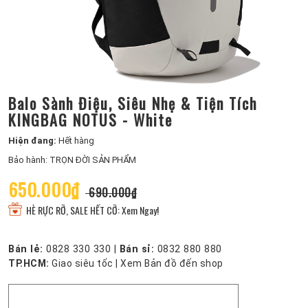
Balo Sành Điệu, Siêu Nhẹ & Tiện Tích
KINGBAG NOTUS - White
Hiện đang:
Hết hàng
Bảo hành: TRỌN ĐỜI SẢN PHẨM
650.000₫
690.000₫
HÈ RỰC RỠ, SALE HẾT CỠ: Xem Ngay!
Bán lẻ:
0828 330 330
|
Bán sỉ:
0832 880 880
TP.HCM:
Giao siêu tốc
|
Xem Bản đồ đến shop