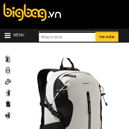
MENU
TÌM KIẾM