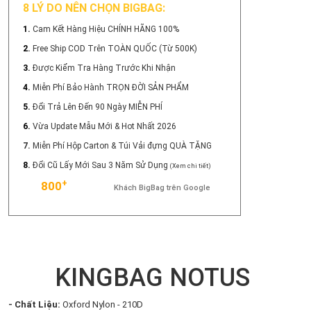
8 LÝ DO NÊN CHỌN BIGBAG:
1.
Cam Kết Hàng Hiệu CHÍNH HÃNG 100%
2.
Free Ship COD Trên TOÀN QUỐC (Từ 500K)
3.
Được Kiểm Tra Hàng Trước Khi Nhận
4.
Miễn Phí Bảo Hành TRỌN ĐỜI SẢN PHẨM
5.
Đổi Trả Lên Đến 90 Ngày MIỄN PHÍ
6.
Vừa Update Mẫu Mới & Hot Nhất 2026
7.
Miễn Phí Hộp Carton & Túi Vải đựng QUÀ TẶNG
8.
Đổi Cũ Lấy Mới Sau 3 Năm Sử Dụng
(Xem chi tiết)
+
800
Khách BigBag trên Google
KINGBAG NOTUS
- Chất Liệu:
Oxford Nylon - 210D