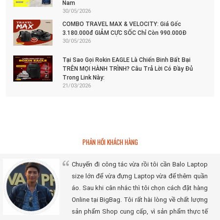
Nam
30/05/2026
COMBO TRAVEL MAX & VELOCITY: Giá Gốc
3.180.000đ GIẢM CỰC SỐC Chỉ Còn 990.000Đ
30/05/2026
Tại Sao Gọi Rokin EAGLE Là Chiến Binh Bất Bại
TRÊN MỌI HÀNH TRÌNH? Câu Trả Lời Có Đầy Đủ
Trong Link Này:
21/03/2026
PHẢN HỒI KHÁCH HÀNG
Chuyến đi công tác vừa rồi tôi cần Balo Laptop
size lớn để vừa đựng Laptop vừa để thêm quần
áo. Sau khi cân nhắc thì tôi chọn cách đặt hàng
Online tại BigBag. Tôi rất hài lòng về chất lượng
sản phẩm Shop cung cấp, vì sản phẩm thực tế