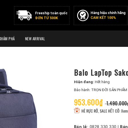
Hàng hiệu chính hãng
Freeship toàn quốc
CAM KẾT 100%
ĐƠN TỪ 500K
KHÁM PHÁ
NEW ARRIVAL
Balo LapTop Sako
Hiện đang:
Hết hàng
Bảo hành: TRỌN ĐỜI SẢN PHẨM
953.600₫
1.490.000
HÈ RỰC RỠ, SALE HẾT CỠ: Xem 
Bán lẻ:
0828 330 330
|
Bán