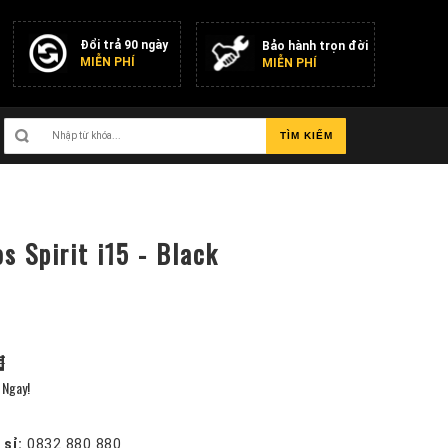
Đổi trả 90 ngày
Bảo hành trọn đời
MIỄN PHÍ
MIỄN PHÍ
TÌM KIẾM
s Spirit i15 - Black
₫
Ngay!
 sỉ:
0832 880 880