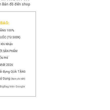
 Bản đồ đến shop
GBAG:
HÃNG 100%
QUỐC (Từ 500K)
 Khi Nhận
ỜI SẢN PHẨM
ỄN PHÍ
Nhất 2026
 Vải đựng QUÀ TẶNG
 Sử Dụng
(Xem chi tiết)
BigBag trên Google