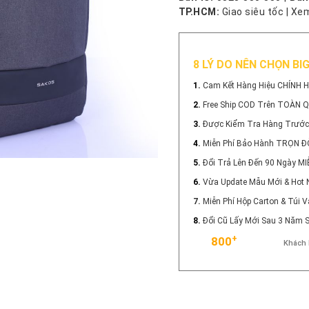
TP.HCM:
Giao siêu tốc
|
Xem
8 LÝ DO NÊN CHỌN BI
1.
Cam Kết Hàng Hiệu CHÍNH 
2.
Free Ship COD Trên TOÀN 
3.
Được Kiểm Tra Hàng Trước
4.
Miễn Phí Bảo Hành TRỌN Đ
5.
Đổi Trả Lên Đến 90 Ngày MI
6.
Vừa Update Mẫu Mới & Hot 
7.
Miễn Phí Hộp Carton & Túi
8.
Đổi Cũ Lấy Mới Sau 3 Năm
+
800
Khách 