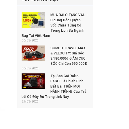
MUA BALO TẶNG VALI -
BigBag Độc Quyền!
Sốc Chưa Từng Có
Trong Lịch Sử Ngành
Bag Tại Việt Nam
30/05/2026
COMBO TRAVEL MAX
& VELOCITY: Giá Gốc
3.180.000đ GIẢM CỰC
SỐC Chỉ Còn 990.000Đ
30/05/2026
Tại Sao Gọi Rokin
EAGLE Là Chiến Binh
Bất Bại TRÊN MỌI
HÀNH TRÌNH? Câu Trả
Lời Có Đầy Đủ Trong Link Này:
21/03/2026