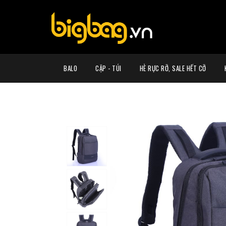
BALO
CẶP - TÚI
HÈ RỰC RỠ, SALE HẾT CỠ