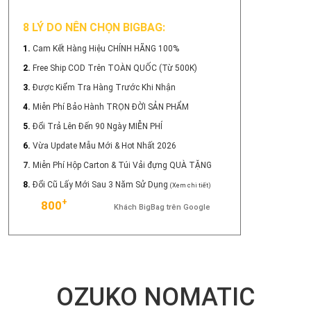
8 LÝ DO NÊN CHỌN BIGBAG:
1.
Cam Kết Hàng Hiệu CHÍNH HÃNG 100%
2.
Free Ship COD Trên TOÀN QUỐC (Từ 500K)
3.
Được Kiểm Tra Hàng Trước Khi Nhận
4.
Miễn Phí Bảo Hành TRỌN ĐỜI SẢN PHẨM
5.
Đổi Trả Lên Đến 90 Ngày MIỄN PHÍ
6.
Vừa Update Mẫu Mới & Hot Nhất 2026
7.
Miễn Phí Hộp Carton & Túi Vải đựng QUÀ TẶNG
8.
Đổi Cũ Lấy Mới Sau 3 Năm Sử Dụng
(Xem chi tiết)
+
800
Khách BigBag trên Google
OZUKO NOMATIC