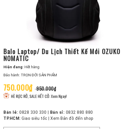
Balo Laptop/ Du Lịch Thiết Kế Mới OZUKO
NOMATIC
Hiện đang:
Hết hàng
Bảo hành: TRỌN ĐỜI SẢN PHẨM
750.000₫
950.000₫
HÈ RỰC RỠ, SALE HẾT CỠ: Xem Ngay!
Bán lẻ:
0828 330 330
|
Bán sỉ:
0832 880 880
TP.HCM:
Giao siêu tốc
|
Xem Bản đồ đến shop