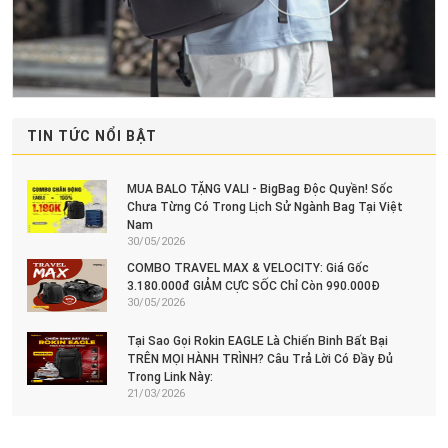
TIN TỨC NỔI BẬT
MUA BALO TẶNG VALI - BigBag Độc Quyền! Sốc
Chưa Từng Có Trong Lịch Sử Ngành Bag Tại Việt
Nam
30/05/2026
COMBO TRAVEL MAX & VELOCITY: Giá Gốc
3.180.000đ GIẢM CỰC SỐC Chỉ Còn 990.000Đ
30/05/2026
Tại Sao Gọi Rokin EAGLE Là Chiến Binh Bất Bại
TRÊN MỌI HÀNH TRÌNH? Câu Trả Lời Có Đầy Đủ
Trong Link Này:
21/03/2026