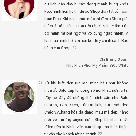
du lịch gần đây bị tác động mạnh bung khóa
kéo, mình liên hệ thì được Shop thay tất cả hoàn
toàn Free! Khi mình thắc mắc thì được Shop giải
thích là Bảo Hành Trọn Đời tất cả Sản Phẩm. Lúc
đó mình rất bất ngờ và vô cùng ngạc nhiên, vì
lúc mua mình hơi vội nên ko để ý chính sách Bảo
hành của Shop.
Chị
Emily Doan
,
Nhà Phân Phối Mỹ Phẩm SiCa White
Từ khi biết đến BigBag, mình hầu như không
mua đồ Balo cặp túi công sở nơi khác nữa. vì tại
đây có đầy đủ những thứ mình cần như Balo
Laptop, Cặp Xách, Túi Du lịch, Túi iPad đeo
Chéo.v.v...hàng hóa đa dạng, mẫu mã đẹp, hàng
mới về thường xuyên nữa, Ship lại nhanh. Ưu
điểm nữa là Nhân viên của shop khá thân thiện,
tư vấn cho khách rất nhiệt tình.