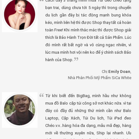
Cách đây 3 tháng mình mua Túi đeo chéo tặng
bạn trai, dùng chưa tới 5 ngày thì trong chuyến
du lịch gần đây bị tác động mạnh bung khóa
kéo, mình liên hệ thì được Shop thay tất cả hoàn
toàn Free! Khi mình thắc mắc thì được Shop giải
thích là Bảo Hành Trọn Đời tất cả Sản Phẩm. Lúc
đó mình rất bất ngờ và vô cùng ngạc nhiên, vì
lúc mua mình hơi vội nên ko để ý chính sách Bảo
hành của Shop.
Chị
Emily Doan
,
Nhà Phân Phối Mỹ Phẩm SiCa White
Từ khi biết đến BigBag, mình hầu như không
mua đồ Balo cặp túi công sở nơi khác nữa. vì tại
đây có đầy đủ những thứ mình cần như Balo
Laptop, Cặp Xách, Túi Du lịch, Túi iPad đeo
Chéo.v.v...hàng hóa đa dạng, mẫu mã đẹp, hàng
mới về thường xuyên nữa, Ship lại nhanh. Ưu