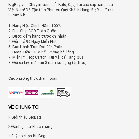
BigBag.vn - Chuyên cung cấp Balo, Cặp, Túi cao cấp hàng đầu
Việt Nam! Để Tận tâm Phục vụ Quý Khách Hàng. BigBag đưa ra
8 Cam kết:
1. Hàng Hiệu Chính Hãng 100%
2. Free Ship COD Toàn Quốc
3. Được kiểm hàng trước khi nhận
4. Đổi Trả 90 Ngày Miễn Phí!
5. Bảo Hành Trọn Đời Sản Phẩm!
6. Hoàn Tiền 100% Nếu không hài lòng
7. Miễn Phí Hộp Carton, Túi Vải để Tặng Quà
8. Đổi cũ lấy mới sau 3 năm sử dụng (dịch vụ)
Các phương thức thanh toán:
VỀ CHÚNG TÔI
Giới thiệu BigBag
Đánh giá từ Khách hàng
8 lý do chọn BigBag