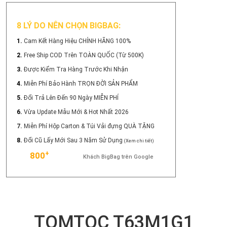
8 LÝ DO NÊN CHỌN BIGBAG:
1.
Cam Kết Hàng Hiệu CHÍNH HÃNG 100%
2.
Free Ship COD Trên TOÀN QUỐC (Từ 500K)
3.
Được Kiểm Tra Hàng Trước Khi Nhận
4.
Miễn Phí Bảo Hành TRỌN ĐỜI SẢN PHẨM
5.
Đổi Trả Lên Đến 90 Ngày MIỄN PHÍ
6.
Vừa Update Mẫu Mới & Hot Nhất 2026
7.
Miễn Phí Hộp Carton & Túi Vải đựng QUÀ TẶNG
8.
Đổi Cũ Lấy Mới Sau 3 Năm Sử Dụng
(Xem chi tiết)
+
800
Khách BigBag trên Google
TOMTOC T63M1G1