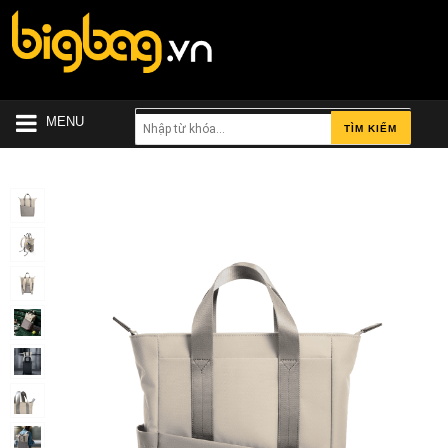
MENU
TÌM KIẾM