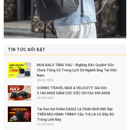
TIN TỨC NỔI BẬT
MUA BALO TẶNG VALI - BigBag Độc Quyền! Sốc
Chưa Từng Có Trong Lịch Sử Ngành Bag Tại Việt
Nam
30/05/2026
COMBO TRAVEL MAX & VELOCITY: Giá Gốc
3.180.000đ GIẢM CỰC SỐC Chỉ Còn 990.000Đ
30/05/2026
Tại Sao Gọi Rokin EAGLE Là Chiến Binh Bất Bại
TRÊN MỌI HÀNH TRÌNH? Câu Trả Lời Có Đầy Đủ
Trong Link Này:
21/03/2026