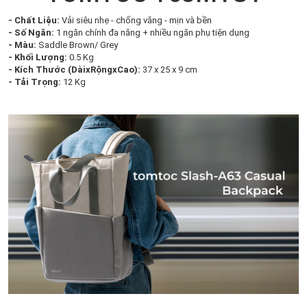
- Chất Liệu:
Vải siêu nhẹ - chống văng - mịn và bền
- Số Ngăn:
1 ngăn chính đa năng + nhiều ngăn phụ tiện dụng
- Màu:
Saddle Brown/ Grey
- Khối Lượng:
0.5 Kg
- Kích Thước (DàixRộngxCao):
37 x 25 x 9 cm
- Tải Trọng:
12 Kg