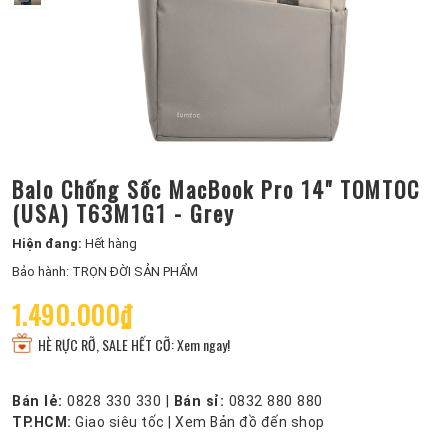
Balo Chống Sốc MacBook Pro 14" TOMTOC
(USA) T63M1G1 - Grey
Hiện đang:
Hết hàng
Bảo hành: TRỌN ĐỜI SẢN PHẨM
1.490.000₫
HÈ RỰC RỠ, SALE HẾT CỠ: Xem ngay!
Bán lẻ:
0828 330 330
|
Bán sỉ:
0832 880 880
TP.HCM:
Giao siêu tốc
|
Xem Bản đồ đến shop