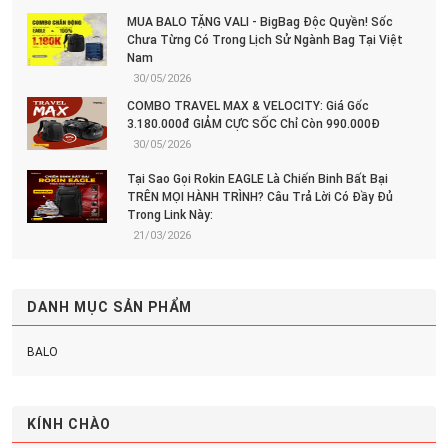
MUA BALO TẶNG VALI - BigBag Độc Quyền! Sốc
Chưa Từng Có Trong Lịch Sử Ngành Bag Tại Việt
Nam
30/05/2026
COMBO TRAVEL MAX & VELOCITY: Giá Gốc
3.180.000đ GIẢM CỰC SỐC Chỉ Còn 990.000Đ
30/05/2026
Tại Sao Gọi Rokin EAGLE Là Chiến Binh Bất Bại
TRÊN MỌI HÀNH TRÌNH? Câu Trả Lời Có Đầy Đủ
Trong Link Này:
21/03/2026
DANH MỤC SẢN PHẨM
BALO
KÍNH CHÀO