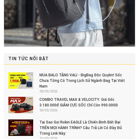
TIN TỨC NỔI BẬT
MUA BALO TẶNG VALI - BigBag Độc Quyền! Sốc
Chưa Từng Có Trong Lịch Sử Ngành Bag Tại Việt
Nam
30/05/2026
COMBO TRAVEL MAX & VELOCITY: Giá Gốc
3.180.000đ GIẢM CỰC SỐC Chỉ Còn 990.000Đ
30/05/2026
Tại Sao Gọi Rokin EAGLE Là Chiến Binh Bất Bại
TRÊN MỌI HÀNH TRÌNH? Câu Trả Lời Có Đầy Đủ
Trong Link Này:
21/03/2026