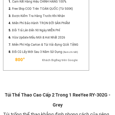
1.
Cam Kết Hàng Hiệu CHÍNH HÃNG 100%
2.
Free Ship COD Trên TOÀN QUỐC (Từ 500K)
3.
Được Kiểm Tra Hàng Trước Khi Nhận
4.
Miễn Phí Bảo Hành TRỌN ĐỜI SẢN PHẨM
5.
Đổi Trả Lên Đến 90 Ngày MIỄN PHÍ
6.
Vừa Update Mẫu Mới & Hot Nhất 2026
7.
Miễn Phí Hộp Carton & Túi Vải đựng QUÀ TẶNG
8.
Đổi Cũ Lấy Mới Sau 3 Năm Sử Dụng
(Xem chi tiết)
+
800
Khách BigBag trên Google
Túi Thể Thao Cao Cấp 2 Trong 1 ReeYee RY-302G -
Grey
Túi trống thể thao khẳng định phong cách của riêng