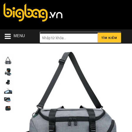
MENU
TÌM KIẾM