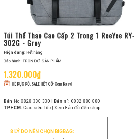
Túi Thể Thao Cao Cấp 2 Trong 1 ReeYee RY-
302G - Grey
Hiện đang:
Hết hàng
Bảo hành: TRỌN ĐỜI SẢN PHẨM
1.320.000₫
HÈ RỰC RỠ, SALE HẾT CỠ: Xem Ngay!
Bán lẻ:
0828 330 330
|
Bán sỉ:
0832 880 880
TP.HCM:
Giao siêu tốc
|
Xem Bản đồ đến shop
8 LÝ DO NÊN CHỌN BIGBAG: