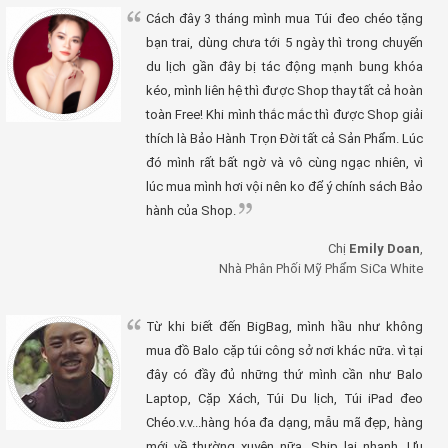
Cách đây 3 tháng mình mua Túi đeo chéo tặng
bạn trai, dùng chưa tới 5 ngày thì trong chuyến
du lịch gần đây bị tác động mạnh bung khóa
kéo, mình liên hệ thì được Shop thay tất cả hoàn
toàn Free! Khi mình thắc mắc thì được Shop giải
thích là Bảo Hành Trọn Đời tất cả Sản Phẩm. Lúc
đó mình rất bất ngờ và vô cùng ngạc nhiên, vì
lúc mua mình hơi vội nên ko để ý chính sách Bảo
hành của Shop.
Chị
Emily Doan
,
Nhà Phân Phối Mỹ Phẩm SiCa White
Từ khi biết đến BigBag, mình hầu như không
mua đồ Balo cặp túi công sở nơi khác nữa. vì tại
đây có đầy đủ những thứ mình cần như Balo
Laptop, Cặp Xách, Túi Du lịch, Túi iPad đeo
Chéo.v.v...hàng hóa đa dạng, mẫu mã đẹp, hàng
mới về thường xuyên nữa, Ship lại nhanh. Ưu