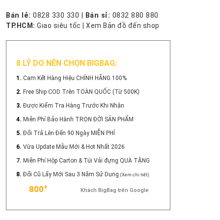
Bán lẻ:
0828 330 330
|
Bán sỉ:
0832 880 880
TP.HCM:
Giao siêu tốc
|
Xem Bản đồ đến shop
8 LÝ DO NÊN CHỌN BIGBAG:
1.
Cam Kết Hàng Hiệu CHÍNH HÃNG 100%
2.
Free Ship COD Trên TOÀN QUỐC (Từ 500K)
3.
Được Kiểm Tra Hàng Trước Khi Nhận
4.
Miễn Phí Bảo Hành TRỌN ĐỜI SẢN PHẨM
5.
Đổi Trả Lên Đến 90 Ngày MIỄN PHÍ
6.
Vừa Update Mẫu Mới & Hot Nhất 2026
7.
Miễn Phí Hộp Carton & Túi Vải đựng QUÀ TẶNG
8.
Đổi Cũ Lấy Mới Sau 3 Năm Sử Dụng
(Xem chi tiết)
+
800
Khách BigBag trên Google