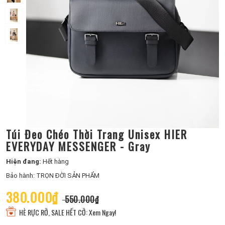
Túi Đeo Chéo Thời Trang Unisex HIER
EVERYDAY MESSENGER - Gray
Hiện đang:
Hết hàng
Bảo hành: TRỌN ĐỜI SẢN PHẨM
380.000₫
550.000₫
HÈ RỰC RỠ, SALE HẾT CỠ: Xem Ngay!