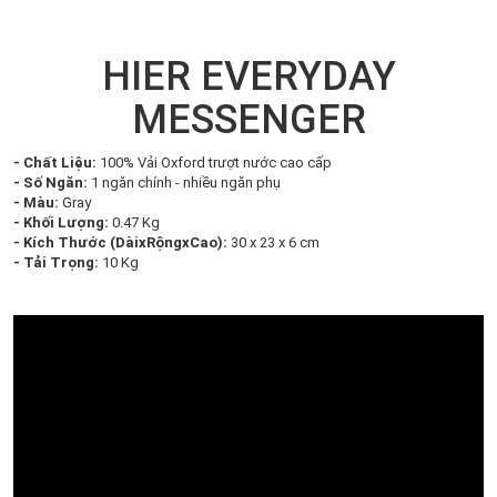
HIER EVERYDAY
MESSENGER
- Chất Liệu:
100% Vải Oxford trượt nước cao cấp
- Số Ngăn:
1 ngăn chính - nhiều ngăn phụ
- Màu:
Gray
- Khối Lượng:
0.47 Kg
- Kích Thước (DàixRộngxCao):
30 x 23 x 6 cm
- Tải Trọng:
10 Kg