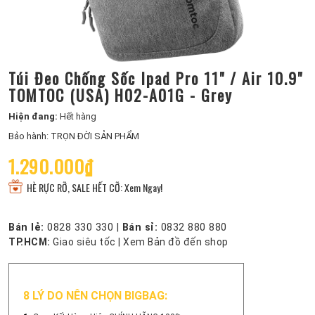
Túi Đeo Chống Sốc Ipad Pro 11" / Air 10.9"
TOMTOC (USA) H02-A01G - Grey
Hiện đang:
Hết hàng
Bảo hành: TRỌN ĐỜI SẢN PHẨM
1.290.000₫
HÈ RỰC RỠ, SALE HẾT CỠ: Xem Ngay!
Bán lẻ:
0828 330 330
|
Bán sỉ:
0832 880 880
TP.HCM:
Giao siêu tốc
|
Xem Bản đồ đến shop
8 LÝ DO NÊN CHỌN BIGBAG: