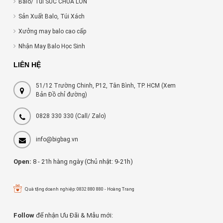
Balo/ Túi SỨC CHỨA LỚN
Sản Xuất Balo, Túi Xách
Xưởng may balo cao cấp
Nhận May Balo Học Sinh
LIÊN HỆ
51/12 Trường Chinh, P12, Tân Bình, TP. HCM (Xem
Bản Đồ chỉ đường)
0828 330 330
(Call/ Zalo)
info@bigbag.vn
Open:
8 - 21h hàng ngày (Chủ nhật: 9-21h)
Quà tặng doanh nghiệp: 0832 880 880 - Hoàng Trang
Follow
để nhận Ưu Đãi & Mẫu mới: