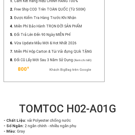
1.
Cam Kết Hàng Hiệu CHÍNH HÃNG 100%
2.
Free Ship COD Trên TOÀN QUỐC (Từ 500K)
3.
Được Kiểm Tra Hàng Trước Khi Nhận
4.
Miễn Phí Bảo Hành TRỌN ĐỜI SẢN PHẨM
5.
Đổi Trả Lên Đến 90 Ngày MIỄN PHÍ
6.
Vừa Update Mẫu Mới & Hot Nhất 2026
7.
Miễn Phí Hộp Carton & Túi Vải đựng QUÀ TẶNG
8.
Đổi Cũ Lấy Mới Sau 3 Năm Sử Dụng
(Xem chi tiết)
+
800
Khách BigBag trên Google
TOMTOC H02-A01G
- Chất Liệu:
vải Polyester chống nước
- Số Ngăn:
2 ngăn chính - nhiều ngăn phụ
- Màu:
Gray