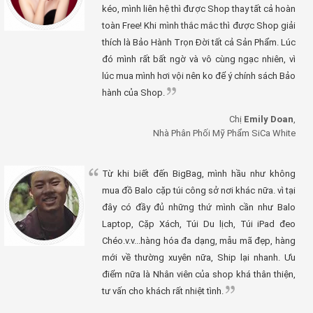
kéo, mình liên hệ thì được Shop thay tất cả hoàn
toàn Free! Khi mình thắc mắc thì được Shop giải
thích là Bảo Hành Trọn Đời tất cả Sản Phẩm. Lúc
đó mình rất bất ngờ và vô cùng ngạc nhiên, vì
lúc mua mình hơi vội nên ko để ý chính sách Bảo
hành của Shop.
Chị
Emily Doan
,
Nhà Phân Phối Mỹ Phẩm SiCa White
Từ khi biết đến BigBag, mình hầu như không
mua đồ Balo cặp túi công sở nơi khác nữa. vì tại
đây có đầy đủ những thứ mình cần như Balo
Laptop, Cặp Xách, Túi Du lịch, Túi iPad đeo
Chéo.v.v...hàng hóa đa dạng, mẫu mã đẹp, hàng
mới về thường xuyên nữa, Ship lại nhanh. Ưu
điểm nữa là Nhân viên của shop khá thân thiện,
tư vấn cho khách rất nhiệt tình.