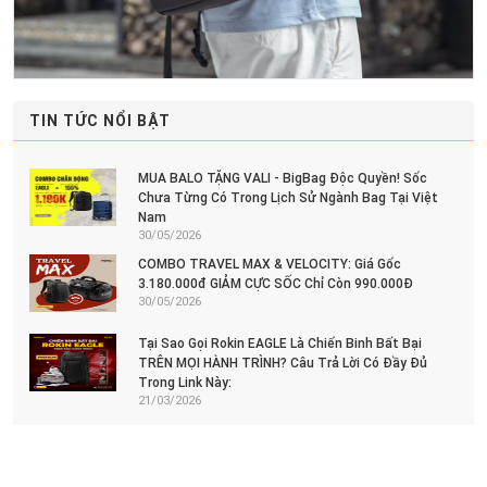
TIN TỨC NỔI BẬT
MUA BALO TẶNG VALI - BigBag Độc Quyền! Sốc
Chưa Từng Có Trong Lịch Sử Ngành Bag Tại Việt
Nam
30/05/2026
COMBO TRAVEL MAX & VELOCITY: Giá Gốc
3.180.000đ GIẢM CỰC SỐC Chỉ Còn 990.000Đ
30/05/2026
Tại Sao Gọi Rokin EAGLE Là Chiến Binh Bất Bại
TRÊN MỌI HÀNH TRÌNH? Câu Trả Lời Có Đầy Đủ
Trong Link Này:
21/03/2026