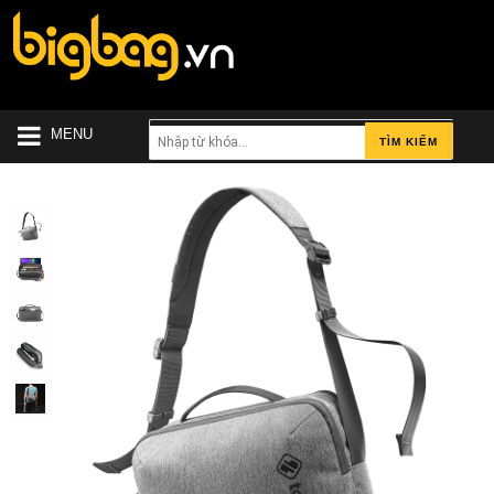
MENU
TÌM KIẾM