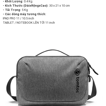
- Khối Lượng:
0.4 Kg
- Kích Thước (DàixRộngxCao):
30 x 21 x 10 cm
- Tải Trọng:
5 Kg
- Các dòng máy tương thích:
IPAD PRO 11 / 10.5 inch
TABLET / NOTEBOOK LÊN TỚI 11 inch