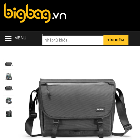
MENU
TÌM KIẾM