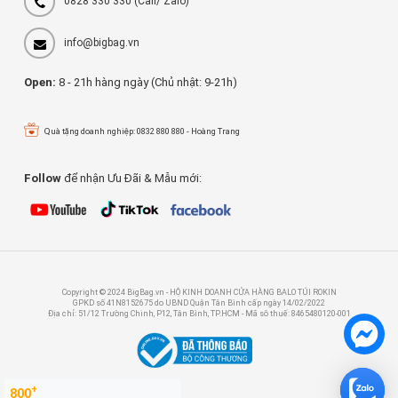
0828 330 330
(Call/ Zalo)
info@bigbag.vn
Open:
8 - 21h hàng ngày (Chủ nhật: 9-21h)
Quà tặng doanh nghiệp: 0832 880 880 - Hoàng Trang
Follow
để nhận Ưu Đãi & Mẫu mới:
Copyright © 2024 BigBag.vn - HỘ KINH DOANH CỬA HÀNG BALO TÚI ROKIN
GPKD số 41N8152675 do UBND Quận Tân Bình cấp ngày 14/02/2022
Địa chỉ: 51/12 Trường Chinh, P12, Tân Bình, TP.HCM - Mã sô thuế: 8465480120-001
+
800