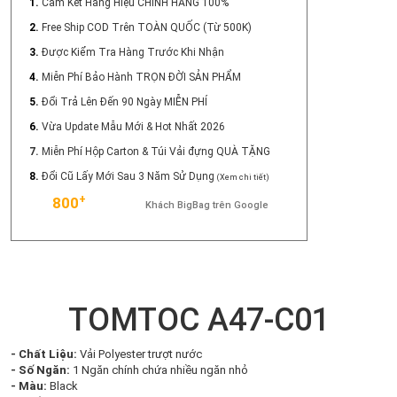
1.
Cam Kết Hàng Hiệu CHÍNH HÃNG 100%
2.
Free Ship COD Trên TOÀN QUỐC (Từ 500K)
3.
Được Kiểm Tra Hàng Trước Khi Nhận
4.
Miễn Phí Bảo Hành TRỌN ĐỜI SẢN PHẨM
5.
Đổi Trả Lên Đến 90 Ngày MIỄN PHÍ
6.
Vừa Update Mẫu Mới & Hot Nhất 2026
7.
Miễn Phí Hộp Carton & Túi Vải đựng QUÀ TẶNG
8.
Đổi Cũ Lấy Mới Sau 3 Năm Sử Dụng
(Xem chi tiết)
+
800
Khách BigBag trên Google
TOMTOC A47-C01
- Chất Liệu:
Vải Polyester trượt nước
- Số Ngăn:
1 Ngăn chính chứa nhiều ngăn nhỏ
- Màu:
Black