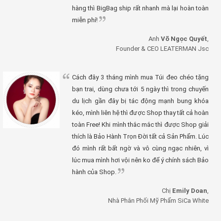
hàng thì BigBag ship rất nhanh mà lại hoàn toàn
miễn phí!
Anh
Võ Ngọc Quyết
,
Founder & CEO LEATERMAN Jsc
Cách đây 3 tháng mình mua Túi đeo chéo tặng
bạn trai, dùng chưa tới 5 ngày thì trong chuyến
du lịch gần đây bị tác động mạnh bung khóa
kéo, mình liên hệ thì được Shop thay tất cả hoàn
toàn Free! Khi mình thắc mắc thì được Shop giải
thích là Bảo Hành Trọn Đời tất cả Sản Phẩm. Lúc
đó mình rất bất ngờ và vô cùng ngạc nhiên, vì
lúc mua mình hơi vội nên ko để ý chính sách Bảo
hành của Shop.
Chị
Emily Doan
,
Nhà Phân Phối Mỹ Phẩm SiCa White