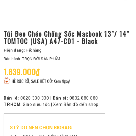
Túi Đeo Chéo Chống Sốc Macbook 13″/ 14″
TOMTOC (USA) A47-C01 - Black
Hiện đang:
Hết hàng
Bảo hành: TRỌN ĐỜI SẢN PHẨM
1.839.000₫
HÈ RỰC RỠ, SALE HẾT CỠ: Xem Ngay!
Bán lẻ:
0828 330 330
|
Bán sỉ:
0832 880 880
TP.HCM:
Giao siêu tốc
|
Xem Bản đồ đến shop
8 LÝ DO NÊN CHỌN BIGBAG: