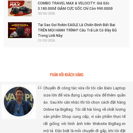
COMBO TRAVEL MAX & VELOCITY: Giá Gốc
3.180.000đ GIẢM CỰC SỐC Chỉ Còn 990.000Đ
30/05/2026
Tại Sao Gọi Rokin EAGLE Là Chiến Binh Bất Bại
TRÊN MỌI HÀNH TRÌNH? Câu Trả Lời Có Đầy Đủ
Trong Link Này:
21/03/2026
PHẢN HỒI KHÁCH HÀNG
Chuyến đi công tác vừa rồi tôi cần Balo Laptop
size lớn để vừa đựng Laptop vừa để thêm quần
áo. Sau khi cân nhắc thì tôi chọn cách đặt hàng
Online tại BigBag. Tôi rất hài lòng về chất lượng
sản phẩm Shop cung cấp, vì sản phẩm thực tế
rất giống với hình ảnh trên Website BigBag.vn
mô tả. Đặc biệt là mỗi chuyến đi gấp, khi tôi đặt