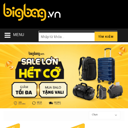
MENU
TÌM KIẾM
Chọn