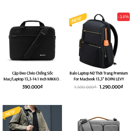
-14%
Cặp Đeo Chéo Chống Sốc
Balo Laptop Nữ Thời Trang Premium
Mac/Laptop 13,3-14.1 inch MIKKOR
For Macbook 13,3" BOPAI LEVY
THE ARCHILLES - Black
390.000₫
1.290.000₫
1.500.000₫