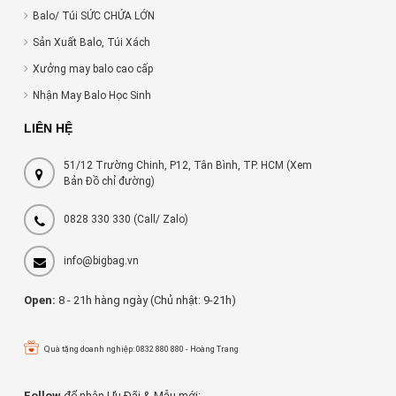
Balo/ Túi SỨC CHỨA LỚN
Sản Xuất Balo, Túi Xách
Xưởng may balo cao cấp
Nhận May Balo Học Sinh
LIÊN HỆ
51/12 Trường Chinh, P12, Tân Bình, TP. HCM (Xem
Bản Đồ chỉ đường)
0828 330 330
(Call/ Zalo)
info@bigbag.vn
Open:
8 - 21h hàng ngày (Chủ nhật: 9-21h)
Quà tặng doanh nghiệp: 0832 880 880 - Hoàng Trang
Follow
để nhận Ưu Đãi & Mẫu mới: