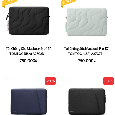
Túi Chống Sốc Macbook Pro 13"
Túi Chống Sốc Macbook Pro 13"
TOMTOC (USA) A27C2D1 -
TOMTOC (USA) A27C2T1 -
Lavascape
Lakeshore
750.000₫
750.000₫
-21%
-21%