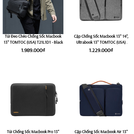
Túi Đeo Chéo Chống Sốc Macbook
Cặp Chống Sốc Macbook 13" 14",
13" TOMTOC (USA) T21L1D1 - Black
Ultrabook 13" TOMTOC (USA)
A42D3G3 - Grey
1.989.000₫
1.229.000₫
Túi Chống Sốc Macbook Pro 13"
Cặp Chống Sốc Macbook Air 13"