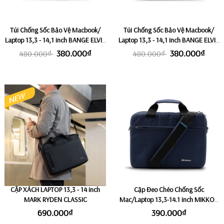
Túi Chống Sốc Bảo Vệ Macbook/
Túi Chống Sốc Bảo Vệ Macbook/
Laptop 13,3 - 14,1 inch BANGE ELVIS
Laptop 13,3 - 14,1 inch BANGE ELVIS
- BLUE
- BLACK
380.000₫
380.000₫
480.000₫
480.000₫
CẶP XÁCH LAPTOP 13,3 - 14 inch
Cặp Đeo Chéo Chống Sốc
MARK RYDEN CLASSIC
Mac/Laptop 13,3-14.1 inch MIKKOR
THE ARCHILLES - Navy
690.000₫
390.000₫