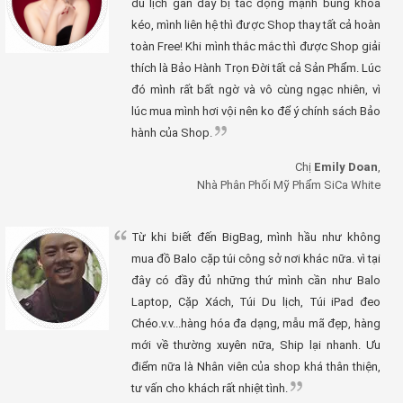
du lịch gần đây bị tác động mạnh bung khóa
kéo, mình liên hệ thì được Shop thay tất cả hoàn
toàn Free! Khi mình thắc mắc thì được Shop giải
thích là Bảo Hành Trọn Đời tất cả Sản Phẩm. Lúc
đó mình rất bất ngờ và vô cùng ngạc nhiên, vì
lúc mua mình hơi vội nên ko để ý chính sách Bảo
hành của Shop.
Chị
Emily Doan
,
Nhà Phân Phối Mỹ Phẩm SiCa White
Từ khi biết đến BigBag, mình hầu như không
mua đồ Balo cặp túi công sở nơi khác nữa. vì tại
đây có đầy đủ những thứ mình cần như Balo
Laptop, Cặp Xách, Túi Du lịch, Túi iPad đeo
Chéo.v.v...hàng hóa đa dạng, mẫu mã đẹp, hàng
mới về thường xuyên nữa, Ship lại nhanh. Ưu
điểm nữa là Nhân viên của shop khá thân thiện,
tư vấn cho khách rất nhiệt tình.