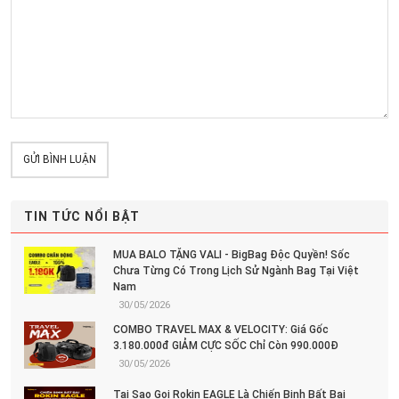
GỬI BÌNH LUẬN
TIN TỨC NỔI BẬT
MUA BALO TẶNG VALI - BigBag Độc Quyền! Sốc
Chưa Từng Có Trong Lịch Sử Ngành Bag Tại Việt
Nam
30/05/2026
COMBO TRAVEL MAX & VELOCITY: Giá Gốc
3.180.000đ GIẢM CỰC SỐC Chỉ Còn 990.000Đ
30/05/2026
Tại Sao Gọi Rokin EAGLE Là Chiến Binh Bất Bại