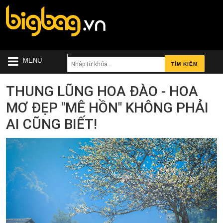
MENU
TÌM KIẾM
THUNG LŨNG HOA ĐÀO - HOA
MƠ ĐẸP "MÊ HỒN" KHÔNG PHẢI
AI CŨNG BIẾT!