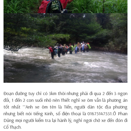
Đoạn đường tuy chỉ có 3km thôi nhưng phải đi qua 2 đến 3 ngọn
đồi, 1 đến 2 con suối nhỏ nên Thiết nghĩ xe ôm vẫn là phương án
tốt nhất ^^Anh xe ôm tên là Tiến, người dân tộc địa phương
nhưng biết nói tiếng Kinh, số điện thoại là 01675147531.Ở Phan
Dũng mọi người kiểm tra lại hành lý, nghỉ ngơi chờ xe đến đón đi
Cổ Thạch.