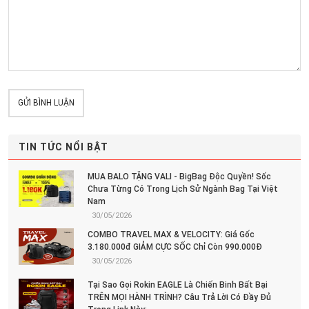
GỬI BÌNH LUẬN
TIN TỨC NỔI BẬT
MUA BALO TẶNG VALI - BigBag Độc Quyền! Sốc
Chưa Từng Có Trong Lịch Sử Ngành Bag Tại Việt
Nam
30/05/2026
COMBO TRAVEL MAX & VELOCITY: Giá Gốc
3.180.000đ GIẢM CỰC SỐC Chỉ Còn 990.000Đ
30/05/2026
Tại Sao Gọi Rokin EAGLE Là Chiến Binh Bất Bại
TRÊN MỌI HÀNH TRÌNH? Câu Trả Lời Có Đầy Đủ