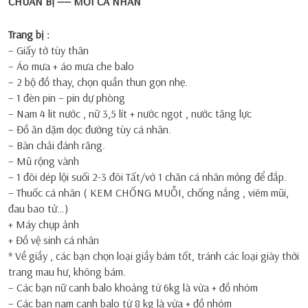
CHUẨN BỊ —— MỖI CÁ NHÂN
Trang bị :
– Giấy tờ tùy thân
– Áo mưa + áo mưa che balo
– 2 bộ đồ thay, chọn quần thun gọn nhẹ.
– 1 đèn pin – pin dự phòng
– Nam 4 lit nước , nữ 3,5 lít + nước ngọt , nước tăng lực
– Đồ ăn dặm dọc đường tùy cá nhân.
– Bàn chải đánh răng.
– Mũ rộng vành
– 1 đôi dép lội suối 2-3 đôi Tất/vớ 1 chăn cá nhân mỏng để đắp.
– Thuốc cá nhân ( KEM CHỐNG MUỖI, chống nắng , viêm mũi,
đau bao tử…)
+ Máy chụp ảnh
+ Đồ vệ sinh cá nhân
* Về giầy , các bạn chọn loại giầy bám tốt, tránh các loại giày thời
trang mau hư, không bám.
– Các bạn nữ canh balo khoảng từ 6kg là vừa + đồ nhóm
– Các bạn nam canh balo từ 8 kg là vừa + đồ nhóm