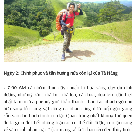
Ngày 2: Chinh phục và tận hưởng nửa còn lại của Tà Năng
> 7:00 AM
cả nhóm thức dậy chuẩn bị bữa sáng đầy đủ dinh
dưỡng như mỳ xào, chả bò, chả lụa, cà chua, dưa leo…đặc biệt
nhất là món “cà phê mỳ gói” thần thánh. Thao tác nhanh gọn au
bữa sáng lều cùng vật dụng cá nhân cũng được xếp gọn gàng
sẵn sàn cho hành trình còn lại. Quan trọng nhất không thể quên
đó là gom đốt hết những loại rác có thể đốt được, còn lại mang
về văn minh nhân loại ^^ (rác mang về là 1 chai mèo đen thủy tinh)