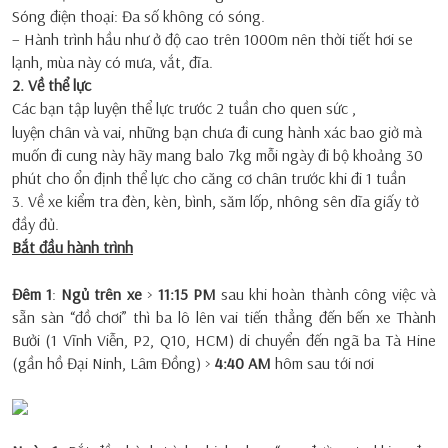
Sóng điện thoại: Đa số không có sóng.
– Hành trình hầu như ở độ cao trên 1000m nên thời tiết hơi se
lạnh, mùa này có mưa, vắt, đĩa.
2. Về thể lực
Các bạn tập luyện thể lực trước 2 tuần cho quen sức ,
luyện chân và vai, những bạn chưa đi cung hành xác bao giờ mà
muốn đi cung này hãy mang balo 7kg mỗi ngày đi bộ khoảng 30
phút cho ổn định thể lực cho căng cơ chân trước khi đi 1 tuần
3. Về xe kiểm tra đèn, kèn, bình, săm lốp, nhông sên dĩa giấy tờ
đầy đủ.
Bắt đầu hành trình
Đêm 1
:
Ngủ trên xe
>
11:15 PM
sau khi hoàn thành công việc và
sẵn sàn “đồ chơi” thì ba lô lên vai tiến thẳng đến bến xe Thành
Bưởi (1 Vĩnh Viễn, P2, Q10, HCM) di chuyển đến ngã ba Tà Hine
(gần hồ Đại Ninh, Lâm Đồng) >
4:40 AM
hôm sau tới nơi