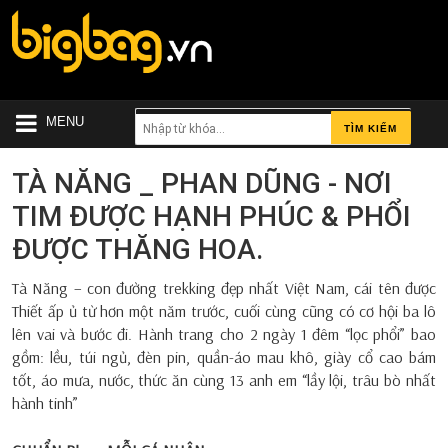
MENU
TÌM KIẾM
TÀ NĂNG _ PHAN DŨNG - NƠI
TIM ĐƯỢC HẠNH PHÚC & PHỔI
ĐƯỢC THĂNG HOA.
Tà Năng – con đường trekking đẹp nhất Việt Nam, cái tên được
Thiết ấp ủ từ hơn một năm trước, cuối cùng cũng có cơ hội ba lô
lên vai và bước đi. Hành trang cho 2 ngày 1 đêm “lọc phổi” bao
gồm: lều, túi ngủ, đèn pin, quần-áo mau khô, giày cổ cao bám
tốt, áo mưa, nước, thức ăn cùng 13 anh em “lầy lội, trâu bò nhất
hành tinh”