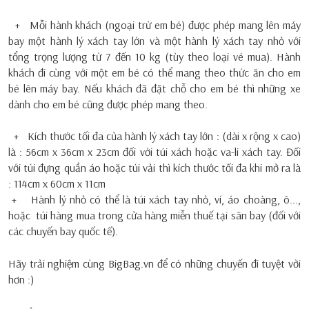
+ Mỗi hành khách (ngoại trừ em bé) được phép mang lên máy
bay một hành lý xách tay lớn và một hành lý xách tay nhỏ với
tổng trọng lượng từ 7 đến 10 kg (tùy theo loại vé mua). Hành
khách đi cùng với một em bé có thể mang theo thức ăn cho em
bé lên máy bay. Nếu khách đã đặt chỗ cho em bé thì những xe
dành cho em bé cũng được phép mang theo.
+ Kích thước tối đa của hành lý xách tay lớn : (dài x rộng x cao)
là : 56cm x 36cm x 23cm đối với túi xách hoặc va-li xách tay. Đối
với túi đựng quần áo hoặc túi vải thì kích thước tối đa khi mở ra là
: 114cm x 60cm x 11cm
+ Hành lý nhỏ có thể là túi xách tay nhỏ, ví, áo choàng, ô...,
hoặc túi hàng mua trong cửa hàng miễn thuế tại sân bay (đối với
các chuyến bay quốc tế).
Hãy trải nghiệm cùng BigBag.vn để có những chuyến đi tuyệt vời
hơn :)