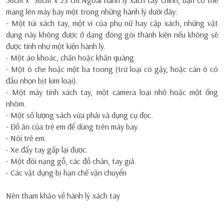
56cm x 36cm x 23 cm.Ngoài hành lý xách tay chính, bạn có thể
mang lên máy bay một trong những hành lý dưới đây:
- Một túi xách tay, một ví của phụ nữ hay cặp xách, những vật
dụng này không được ở dạng đóng gói thành kiện nếu không sẽ
được tính như một kiện hành lý.
- Một áo khoác, chăn hoặc khăn quàng.
- Một ô che hoặc một ba toong (trừ loại có gậy, hoặc cán ô có
đầu nhọn bịt kim loại).
- Một máy tính xách tay, một camera loại nhỏ hoặc một ống
nhòm.
- Một số lượng sách vừa phải và dụng cụ đọc.
- Đồ ăn của trẻ em để dùng trên máy bay.
- Nôi trẻ em.
- Xe đẩy tay gấp lại được.
- Một đôi nạng gỗ, các đồ chân, tay giả.
- Các vật dụng bị hạn chế vận chuyển
Nên tham khảo về hành lý xách tay