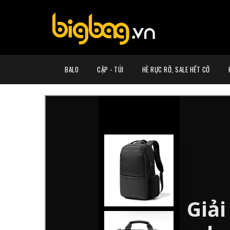
BALO
CẶP - TÚI
HÈ RỰC RỠ, SALE HẾT CỠ