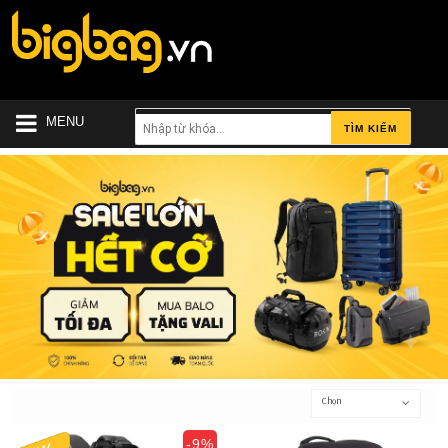
MENU
TÌM KIẾM
Chọn
-9%