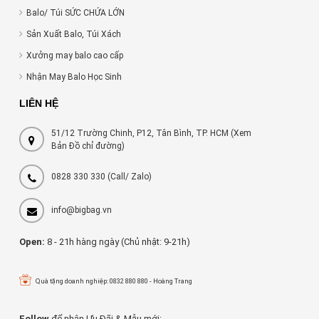
Balo/ Túi SỨC CHỨA LỚN
Sản Xuất Balo, Túi Xách
Xưởng may balo cao cấp
Nhận May Balo Học Sinh
LIÊN HỆ
51/12 Trường Chinh, P12, Tân Bình, TP. HCM (Xem
Bản Đồ chỉ đường)
0828 330 330
(Call/ Zalo)
info@bigbag.vn
Open:
8 - 21h hàng ngày (Chủ nhật: 9-21h)
Quà tặng doanh nghiệp: 0832 880 880 - Hoàng Trang
Follow
để nhận Ưu Đãi & Mẫu mới: