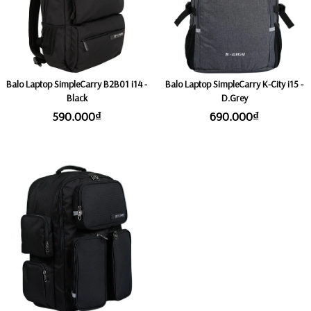
Balo Laptop SimpleCarry B2B01 i14 -
Balo Laptop SimpleCarry K-City i15 -
Black
D.Grey
590.000₫
690.000₫
Balo Laptop Đa Năng Cao Cấp