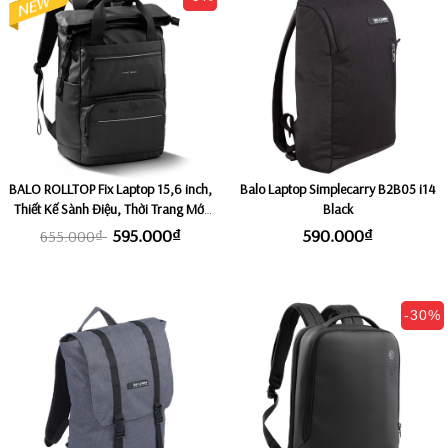
BALO ROLLTOP Fix Laptop 15,6 inch,
Balo Laptop Simplecarry B2B05 i14
Thiết Kế Sành Điệu, Thời Trang Mới
Black
Nhất KINGBAG SOFIA II
595.000₫
590.000₫
655.000₫
-30%