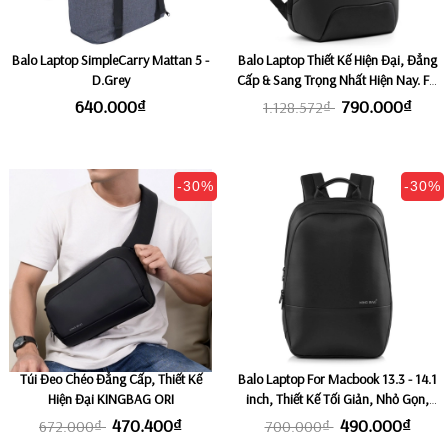
Balo Laptop SimpleCarry Mattan 5 -
Balo Laptop Thiết Kế Hiện Đại, Đẳng
D.Grey
Cấp & Sang Trọng Nhất Hiện Nay. Fix
Laptop 15,6 inch KINGBAG APOLLO
640.000₫
790.000₫
1.128.572₫
-30%
-30%
Túi Đeo Chéo Đẳng Cấp, Thiết Kế
Balo Laptop For Macbook 13.3 - 14.1
Hiện Đại KINGBAG ORI
inch, Thiết Kế Tối Giản, Nhỏ Gọn,
Siêu Nhẹ KINGBAG ERIC
470.400₫
490.000₫
672.000₫
700.000₫