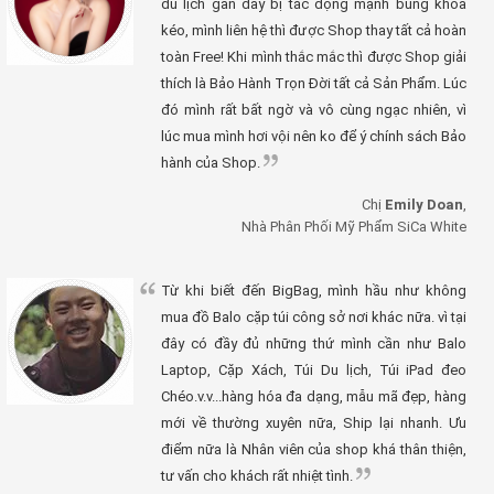
du lịch gần đây bị tác động mạnh bung khóa
kéo, mình liên hệ thì được Shop thay tất cả hoàn
toàn Free! Khi mình thắc mắc thì được Shop giải
thích là Bảo Hành Trọn Đời tất cả Sản Phẩm. Lúc
đó mình rất bất ngờ và vô cùng ngạc nhiên, vì
lúc mua mình hơi vội nên ko để ý chính sách Bảo
hành của Shop.
Chị
Emily Doan
,
Nhà Phân Phối Mỹ Phẩm SiCa White
Từ khi biết đến BigBag, mình hầu như không
mua đồ Balo cặp túi công sở nơi khác nữa. vì tại
đây có đầy đủ những thứ mình cần như Balo
Laptop, Cặp Xách, Túi Du lịch, Túi iPad đeo
Chéo.v.v...hàng hóa đa dạng, mẫu mã đẹp, hàng
mới về thường xuyên nữa, Ship lại nhanh. Ưu
điểm nữa là Nhân viên của shop khá thân thiện,
tư vấn cho khách rất nhiệt tình.