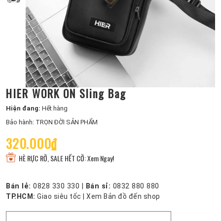
HIER WORK ON Sling Bag
Hiện đang:
Hết hàng
Bảo hành: TRỌN ĐỜI SẢN PHẨM
320.000₫
HÈ RỰC RỠ, SALE HẾT CỠ: Xem Ngay!
Bán lẻ:
0828 330 330
|
Bán sỉ:
0832 880 880
TP.HCM:
Giao siêu tốc
|
Xem Bản đồ đến shop