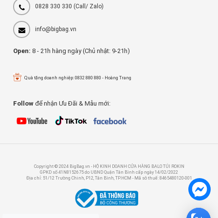
0828 330 330
(Call/ Zalo)
info@bigbag.vn
Open:
8 - 21h hàng ngày (Chủ nhật: 9-21h)
Quà tặng doanh nghiệp: 0832 880 880 - Hoàng Trang
Follow
để nhận Ưu Đãi & Mẫu mới:
Copyright © 2024 BigBag.vn - HỘ KINH DOANH CỬA HÀNG BALO TÚI ROKIN
GPKD số 41N8152675 do UBND Quận Tân Bình cấp ngày 14/02/2022
Địa chỉ: 51/12 Trường Chinh, P12, Tân Bình, TP.HCM - Mã sô thuế: 8465480120-001