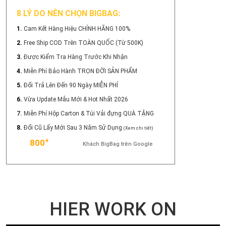
8 LÝ DO NÊN CHỌN BIGBAG:
1.
Cam Kết Hàng Hiệu CHÍNH HÃNG 100%
2.
Free Ship COD Trên TOÀN QUỐC (Từ 500K)
3.
Được Kiểm Tra Hàng Trước Khi Nhận
4.
Miễn Phí Bảo Hành TRỌN ĐỜI SẢN PHẨM
5.
Đổi Trả Lên Đến 90 Ngày MIỄN PHÍ
6.
Vừa Update Mẫu Mới & Hot Nhất 2026
7.
Miễn Phí Hộp Carton & Túi Vải đựng QUÀ TẶNG
8.
Đổi Cũ Lấy Mới Sau 3 Năm Sử Dụng
(Xem chi tiết)
+
800
Khách BigBag trên Google
HIER WORK ON