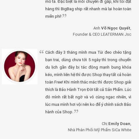
mô tả. Đặc biệt là mỗi chuyến đi gấp, khi tôi đặt
hàng thì BigBag ship rất nhanh mà lại hoàn toàn
miễn phí!
Anh
Võ Ngọc Quyết
,
Founder & CEO LEATERMAN Jsc
Cách đây 3 tháng mình mua Túi đeo chéo tặng
bạn trai, dùng chưa tới 5 ngày thì trong chuyến
du lịch gần đây bị tác động mạnh bung khóa
kéo, mình liên hệ thì được Shop thay tất cả hoàn
toàn Free! Khi mình thắc mắc thì được Shop giải
thích là Bảo Hành Trọn Đời tất cả Sản Phẩm. Lúc
đó mình rất bất ngờ và vô cùng ngạc nhiên, vì
lúc mua mình hơi vội nên ko để ý chính sách Bảo
hành của Shop.
Chị
Emily Doan
,
Nhà Phân Phối Mỹ Phẩm SiCa White