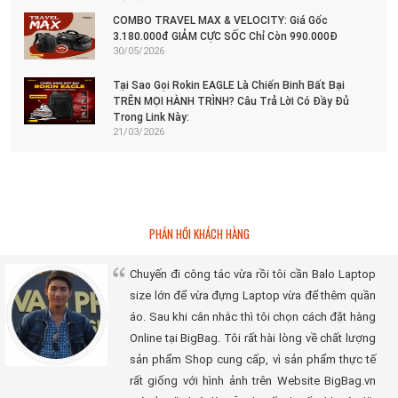
COMBO TRAVEL MAX & VELOCITY: Giá Gốc
3.180.000đ GIẢM CỰC SỐC Chỉ Còn 990.000Đ
30/05/2026
Tại Sao Gọi Rokin EAGLE Là Chiến Binh Bất Bại
TRÊN MỌI HÀNH TRÌNH? Câu Trả Lời Có Đầy Đủ
Trong Link Này:
21/03/2026
PHẢN HỒI KHÁCH HÀNG
Chuyến đi công tác vừa rồi tôi cần Balo Laptop
size lớn để vừa đựng Laptop vừa để thêm quần
áo. Sau khi cân nhắc thì tôi chọn cách đặt hàng
Online tại BigBag. Tôi rất hài lòng về chất lượng
sản phẩm Shop cung cấp, vì sản phẩm thực tế
rất giống với hình ảnh trên Website BigBag.vn