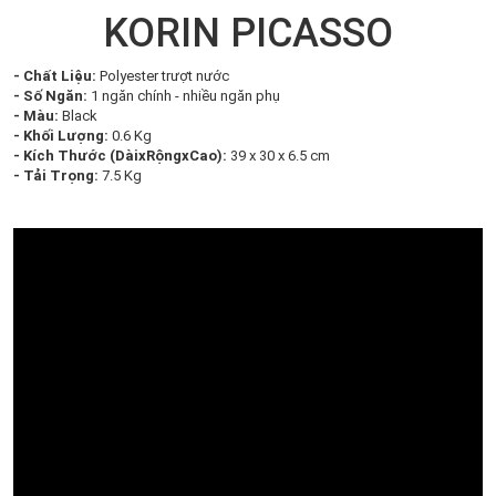
KORIN PICASSO
- Chất Liệu:
Polyester trượt nước
- Số Ngăn:
1 ngăn chính - nhiều ngăn phụ
- Màu:
Black
- Khối Lượng:
0.6 Kg
- Kích Thước (DàixRộngxCao):
39 x 30 x 6.5 cm
- Tải Trọng:
7.5 Kg