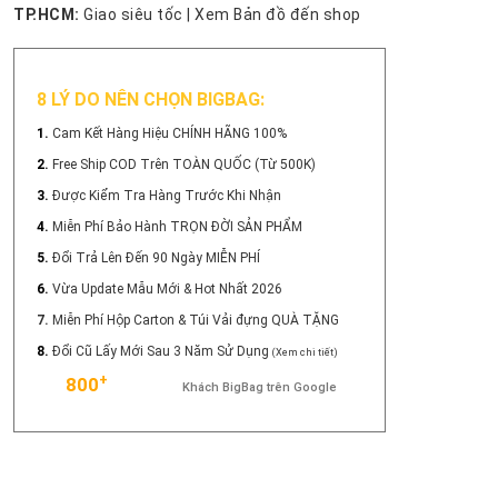
TP.HCM:
Giao siêu tốc
|
Xem Bản đồ đến shop
8 LÝ DO NÊN CHỌN BIGBAG:
1.
Cam Kết Hàng Hiệu CHÍNH HÃNG 100%
2.
Free Ship COD Trên TOÀN QUỐC (Từ 500K)
3.
Được Kiểm Tra Hàng Trước Khi Nhận
4.
Miễn Phí Bảo Hành TRỌN ĐỜI SẢN PHẨM
5.
Đổi Trả Lên Đến 90 Ngày MIỄN PHÍ
6.
Vừa Update Mẫu Mới & Hot Nhất 2026
7.
Miễn Phí Hộp Carton & Túi Vải đựng QUÀ TẶNG
8.
Đổi Cũ Lấy Mới Sau 3 Năm Sử Dụng
(Xem chi tiết)
+
800
Khách BigBag trên Google