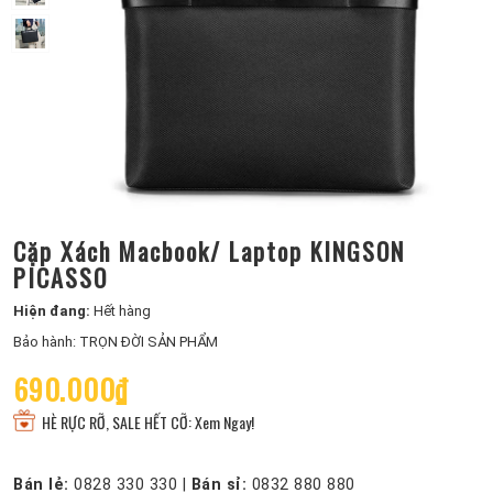
Cặp Xách Macbook/ Laptop KINGSON
PICASSO
Hiện đang:
Hết hàng
Bảo hành: TRỌN ĐỜI SẢN PHẨM
690.000₫
HÈ RỰC RỠ, SALE HẾT CỠ: Xem Ngay!
Bán lẻ:
0828 330 330
|
Bán sỉ:
0832 880 880